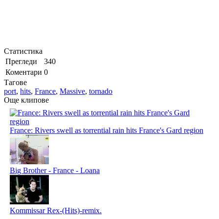
Статистика
Прегледи
340
Коментари
0
Тагове
port
,
hits
,
France
,
Massive
,
tornado
Още клипове
France: Rivers swell as torrential rain hits France's Gard region
Big Brother - France - Loana
Kommissar Rex-(Hits)-remix.