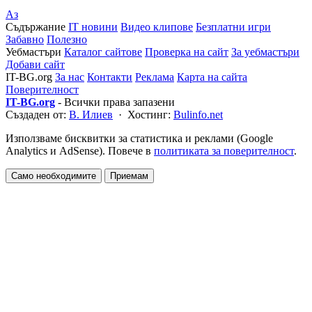
Аз
Съдържание
IT новини
Видео клипове
Безплатни игри
Забавно
Полезно
Уебмастъри
Каталог сайтове
Проверка на сайт
За уебмастъри
Добави сайт
IT-BG.org
За нас
Контакти
Реклама
Карта на сайта
Поверителност
IT-BG.org
- Всички права запазени
Създаден от:
В. Илиев
· Хостинг:
Bulinfo.net
Използваме бисквитки за статистика и реклами (Google
Analytics и AdSense). Повече в
политиката за поверителност
.
Само необходимите
Приемам