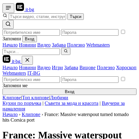
it
·
bg
Търси
Запомни
Вход
Начало
Новини
Видео
Забава
Полезно
Webmasters
it
·
bg
Начало
Новини
Видео
Игри
Забава
Вицове
Полезно
Хороскоп
Webmasters
IT-BG
Запомни ме
Вход
Клипове
|
Топ клипове
|
Любими
Кухни по поръчка
|
Съвети за мода и красота
|
Ваучери за
намаления
Начало
›
Клипове
›
France: Massive waterspout turned tornado
hits Corsica port
France: Massive waterspout