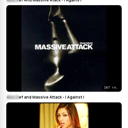
167 гл.
Mos Def and Massive Attack - I Against I