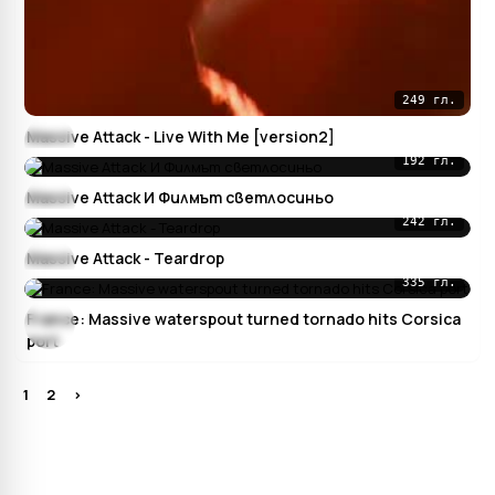
249 гл.
Massive Attack - Live With Me [version2]
192 гл.
Massive Attack И Филмът светлосиньо
242 гл.
Massive Attack - Teardrop
335 гл.
France: Massive waterspout turned tornado hits Corsica
port
1
2
>