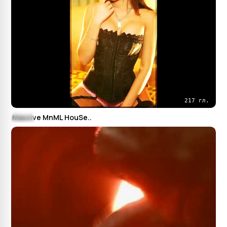
217 гл.
Massive MnML HouSe..