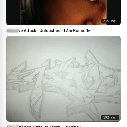
215 гл.
Massive Attack - Unleashed - I Am Home.flv
192 гл.
Mos Def And Massive Atack - I Agains I