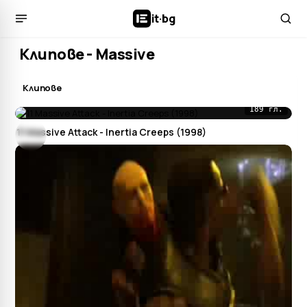
it
·
bg
Клипове - Massive
Клипове
189 гл.
11 Massive Attack - Inertia Creeps (1998)