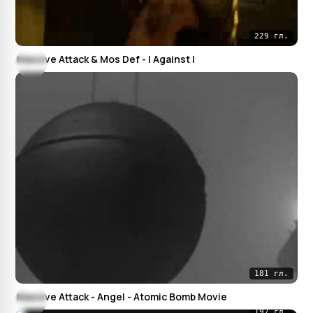
229 гл.
Massive Attack & Mos Def - I Against I
181 гл.
Massive Attack - Angel - Atomic Bomb Movie
197 гл.