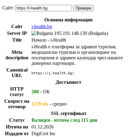
Сайт:
Провери
Основна информация
Сайт
i-health.bg
Server IP
195.191.148.130
(Bulgaria)
Title
Начало - i-Health
i-Health е платформа за здравен туризъм,
Meta
медицински туризъм и организиране на
description
посещения и здравен календар чрез нашите
доверени партньори.
Canonical
https://i-health.bg/
URL
Достъпност
HTTP
200
- ОК
статус
Скорост на
1270 ms
- средно
отговор
SSL сертификат
Статус
Валиден - изтича след 115 дни
Изтича на
01.12.2026
Издаден от
DigiCert Inc