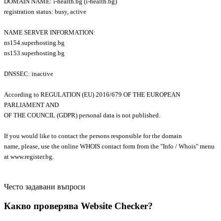
DOMAIN NAME: i-health.bg (i-health.bg)
registration status: busy, active
NAME SERVER INFORMATION:
ns154.superhosting.bg
ns153.superhosting.bg
DNSSEC: inactive
According to REGULATION (EU) 2016/679 OF THE EUROPEAN
PARLIAMENT AND
OF THE COUNCIL (GDPR) personal data is not published.
If you would like to contact the persons responsible for the domain
name, please, use the online WHOIS contact form from the "Info / Whois" menu
at www.register.bg.
Често задавани въпроси
Какво проверява Website Checker?