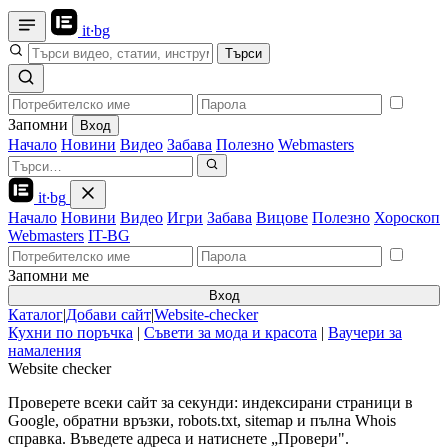
it
·
bg
Търси
Запомни
Вход
Начало
Новини
Видео
Забава
Полезно
Webmasters
it
·
bg
Начало
Новини
Видео
Игри
Забава
Вицове
Полезно
Хороскоп
Webmasters
IT-BG
Запомни ме
Вход
Каталог
|
Добави сайт
|
Website-checker
Кухни по поръчка
|
Съвети за мода и красота
|
Ваучери за
намаления
Website checker
Проверете всеки сайт за секунди: индексирани страници в
Google, обратни връзки, robots.txt, sitemap и пълна Whois
справка. Въведете адреса и натиснете „Провери".