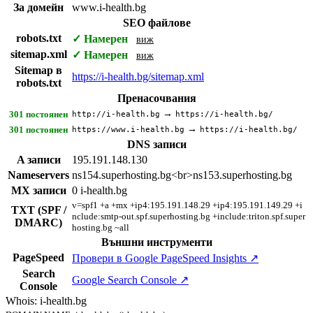
За домейн
www.i-health.bg
SEO файлове
robots.txt
✓ Намерен
виж
sitemap.xml
✓ Намерен
виж
Sitemap в
https://i-health.bg/sitemap.xml
robots.txt
Пренасочвания
→
301 постоянен
http://i-health.bg
https://i-health.bg/
→
301 постоянен
https://www.i-health.bg
https://i-health.bg/
DNS записи
A записи
195.191.148.130
Nameservers
ns154.superhosting.bg<br>ns153.superhosting.bg
MX записи
0 i-health.bg
v=spf1 +a +mx +ip4:195.191.148.29 +ip4:195.191.149.29 +i
TXT (SPF /
nclude:smtp-out.spf.superhosting.bg +include:triton.spf.super
DMARC)
hosting.bg ~all
Външни инструменти
PageSpeed
Провери в Google PageSpeed Insights ↗
Search
Google Search Console ↗
Console
Whois: i-health.bg