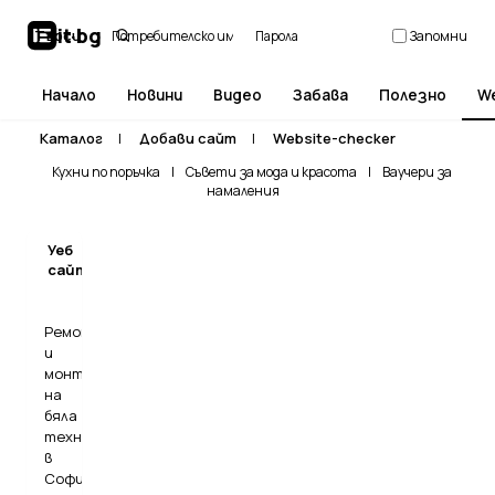
it
·
bg
Търси
В
Запомни
Начало
Новини
Видео
Забава
Полезно
W
Каталог
|
Добави сайт
|
Website-checker
Кухни по поръчка
|
Съвети за мода и красота
|
Ваучери за
намаления
Уеб
Търси
сайтове
Ремонт
и
монтаж
на
бяла
техника
в
София