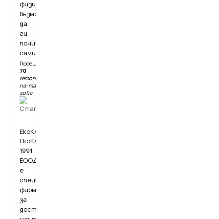
физическа
възможност
да
ги
почистят
сами.
Посещения:
70
remonta.bgpochistvane-
na-mazeta-i-tavani-
sofia
ЕкоКлима
ЕкоКлима
1991
ЕООД
е
специализирана
фирма
за
доставка,