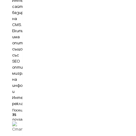
Интернет
сайтове,
базирани
на
CMS.
Екипът
има
опит
също
със
SEO
оптимизация,
миграция
на
информация
и
Интернет
реклама.
Посещения:
35
novsait.eu