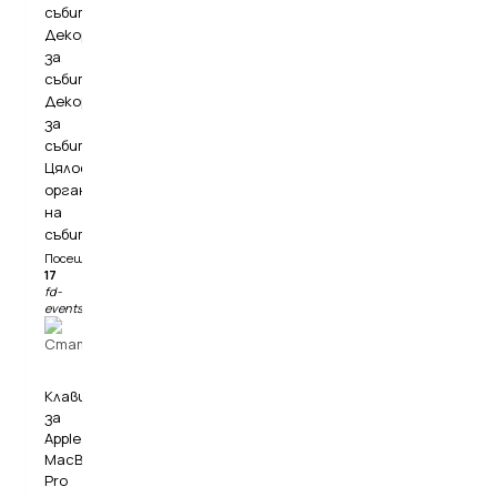
събития.
Декор
за
събития.
Декорация
за
събития.
Цялостна
организация
на
събития.
Посещения:
17
fd-
events.eu
Клавиатури
за
Apple
MacBook
Pro