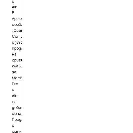
и
Air
В
Apple
сервиз
„Quantum
Computers”
извършваме
продажба
на
оригинална
клавиатура
за
MacBook
Pro
и
Air,
на
добра
цена.
Предлагаме
и
смяна