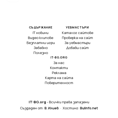
СЪДЪРЖАНИЕ
УЕБМАСТЪРИ
IT новини
Каталог сайтове
Видео клипове
Проверка на сайт
Безплатни игри
За уебмастъри
Забавно
Добави сайт
Полезно
IT-BG.ORG
За нас
Контакти
Реклама
Карта на сайта
Поверителност
IT-BG.org
- Всички права запазени
Създаден от:
В. Илиев
· Хостинг:
Bulinfo.net