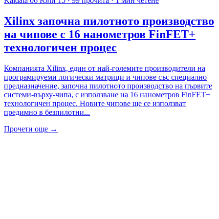
Kaldata
06 Юли 15
·
99 прочита
·
1 мин четене
Xilinx започна пилотното производство
на чипове с 16 нанометров FinFET+
технологичен процес
Компанията Xilinx, един от най-големите производители на
програмируеми логически матрици и чипове със специално
предназначение, започна пилотното производство на първите
системи-върху-чипа, с използване на 16 нанометров FinFET+
технологичен процес. Новите чипове ще се използват
предимно в безпилотни...
Прочети още →