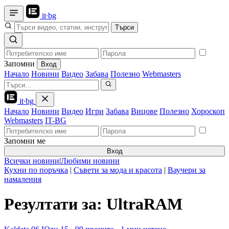
it
·
bg
Търси
Запомни
Вход
Начало
Новини
Видео
Забава
Полезно
Webmasters
it
·
bg
Начало
Новини
Видео
Игри
Забава
Вицове
Полезно
Хороскоп
Webmasters
IT-BG
Запомни ме
Вход
Всички новини
|
Любими новини
Кухни по поръчка
|
Съвети за мода и красота
|
Ваучери за
намаления
Резултати за: UltraRAM