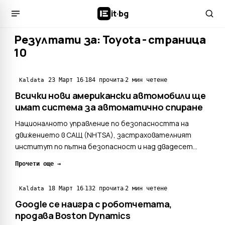
it
·
bg
Резултати за: Toyota - страница
10
·
·
23 Март 16
184 прочита
2 мин четене
Kaldata
Всички нови американски автомобили ще
имат система за автоматично спиране
Националното управление по безопасността на
движението в САЩ (NHTSA), застрахователният
институт по пътна безопасност и над двадесет
автомобилни производителя съобщиха, че към 2025
Прочети още →
година на практика всички автомобили в САЩ ще
бъдат оборудвани със системи за автоматично
·
·
18 Март 16
132 прочита
2 мин четене
Kaldata
задействане на спирачките. Сп...
Google се наигра с роботчетата,
продава Boston Dynamics