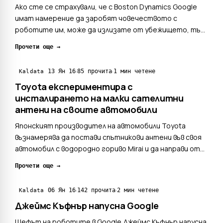
Ако сте се страхували, че с Boston Dynamics Google
имат намерение да заробят човечеството с
роботите им, може да излизате от убежището, тъй
като компанията е решила да се раздели с Boston
Прочети още →
Dynamics и по-точно със звеното, занимаващо се с
роботи, предава Bloomberg. Изданието се позовава
·
·
13 Ян 16
85 прочита
1 мин четене
Kaldata
на собствени и...
Toyota експериментира с
инсталирането на малки сателитни
антени на своите автомобили
Японският производител на автомобили Toyota
възнамерява да постави спътникови антени във своя
автомобил с водородно гориво Mirai и да направи от
него истински мултимедиен център. С помощта на
Прочети още →
тези антени ще има възможност за достъп до
Глобалната мрежа със скорост, много по-висока от
·
·
06 Ян 16
142 прочита
2 мин четене
Kaldata
LTE в места, къд...
Джеймс Къфнър напусна Google
Шефът на роботите в Google Джеймс Къфнър напусна