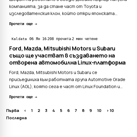
компанията, за да стане част от Toyota и
изследователския клон, който откри японската
компания в Силициевата долина. Къфнър е един от
Прочети още →
създателите на звеното, занимаващо се с
безпилотните возила в Google.Напускането му може
·
·
06 Ян 16
208 прочита
2 мин четене
Kaldata
да се окаже истински удар по...
Ford, Mazda, Mitsubishi Motors и Subaru
също ще участват в създаването на
отворена автомобилна Linux-платформа
Ford, Mazda, Mitsubishi Motors и Subaru се
присъединиха към работната група Automotive Grade
Linux (AGL), която сега е част от Linux Foundation и
работи върху създаване и развитие на Open Source
Прочети още →
софтуер за автомобили, базиран на платформата
Tizen. Преди това към AGL се присъединиха Nissan,
Първа
<
1
2
3
4
5
6
7
8
9
10
> 10
Toyota, H...
Последна