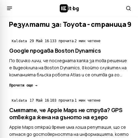
it
·
bg
Резултати за: Toyota - страница 9
·
·
29 Май 16
133 прочита
2 мин четене
Kaldata
Google продава Boston Dynamics
По всичко личи, че последната капка за това решение
е видеоклипа на Boston Dynamics, в който служител на
компанията блъска робота Atlas и се опитва да го
събори Google предложи за продажба компанията за
Прочети още →
производство на военни роботи Boston Dynamics.
Според неофициална информация купувач ще бъде
·
·
17 Май 16
103 прочита
1 мин четене
Kaldata
Toyo...
Смятате, че Apple Maps не струва? GPS
отвежда жена на дъното на езеро
Apple Maps открай време има лоша репутация, що се
отнася до достоверността на информацията, която