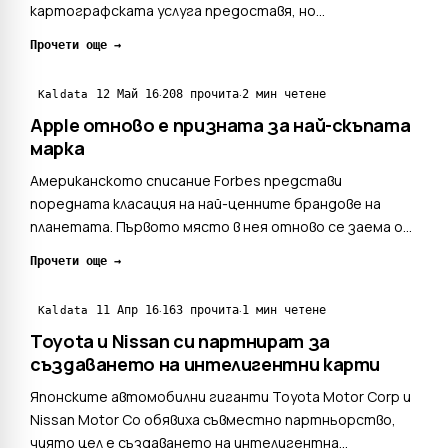
картографската услуга предоставя, но
сателитната навигация понякога може да бъде също
Прочети още →
толкова ненадеждна.Пример - тази червена Toyota
Yaris на дъното на езерото Хурон в Канада.23-
·
·
12 Май 16
208 прочита
2 мин четене
Kaldata
годишна жена, пътуваща ...
Apple отново е призната за най-скъпата
марка
Американското списание Forbes представи
поредната класация на най-ценните брандове на
планетата. Първото място в нея отново се заема от
Apple, чиято търговска марка се оказа с 87% по-скъпа
Прочети още →
от тази на Google.Марката Apple се оценява на 154,1
милиарда долара, което е с 6% повече в сравнение с
·
·
11 Апр 16
163 прочита
1 мин четене
Kaldata
2015 год...
Toyota и Nissan си партнират за
създаването на интелигентни карти
Японските автомобилни гиганти Toyota Motor Corp и
Nissan Motor Co обявиха съвместно партньорство,
чиято цел е създаването на интелигентна