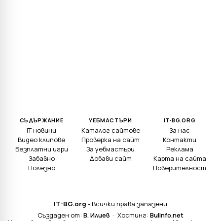
СЪДЪРЖАНИЕ
УЕБМАСТЪРИ
IT-BG.ORG
IT новини
Каталог сайтове
За нас
Видео клипове
Проверка на сайт
Контакти
Безплатни игри
За уебмастъри
Реклама
Забавно
Добави сайт
Карта на сайта
Полезно
Поверителност
IT-BG.org
- Всички права запазени
Създаден от:
В. Илиев
· Хостинг:
Bulinfo.net