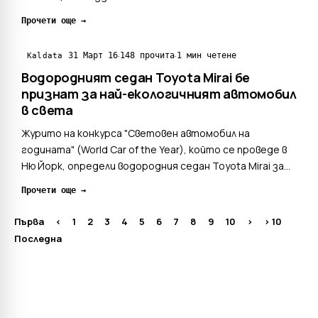
картографска система, която трябва да стане
Прочети още →
реалност до 2018 г.С това двете компании ще се
опитат да отговорят на нарастващото търсене на
·
·
31 Март 16
148 прочита
1 мин четене
Kaldata
технологии, свързани с а...
Водородният седан Toyota Mirai бе
признат за най-екологичният автомобил
в света
Журито на конкурса "Световен автомобил на
годината" (World Car of the Year), който се проведе в
Ню Йорк, определи водородния седан Toyota Mirai за
победител в категорията "Най-екологичният
Прочети още →
автомобил в света". Масовите продажби на Mirai с
водородни горивни клетки стартираха през месец
Първа
<
1
2
3
4
5
6
7
8
9
10
>
> 10
декември 2014 г...
Последна