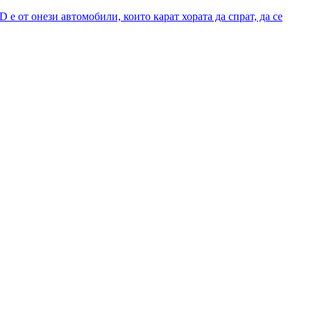
 от онези автомобили, които карат хората да спрат, да се