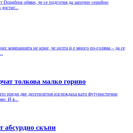
 Dongfeng обяви, че се подготвя да започне серийно
достиг...
 компанията не крие, че целта ѝ е много по-голяма – да се
..
рчат толкова малко гориво
ито преди две десетилетия изглеждаха като футуристични
е. И в...
т абсурдно скъпи