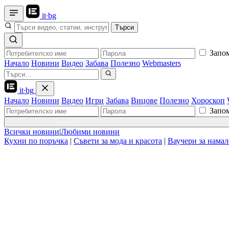
it
·
bg
Търси
Запо
Начало
Новини
Видео
Забава
Полезно
Webmasters
it
·
bg
Начало
Новини
Видео
Игри
Забава
Вицове
Полезно
Хороскоп
Запо
Всички новини
|
Любими новини
Кухни по поръчка
|
Съвети за мода и красота
|
Ваучери за нама