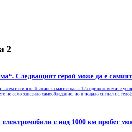
а 2
ма“. Следващият герой може да е самия
а съвсем истинска българска магистрала. 12-годишно момиче усп
то не само запазило самообладание, но и подало сигнал на телефо
 електромобили с над 1000 км пробег мож