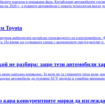
илите навлиза в решаваща фаза. Китайският автомобилен гигант
 на 2026 г., а първите автомобили с новата технология могат да 
м Toyota
дния амбициозен китайски производител на електромобили. Днес
. По време на годишната среща с акционерите председателят и .
кой не разбира: защо тези автомобили ха
 нещо напълно нормално. Те вече не са странните тихи коли, ко
градски автомобили до огромни SUV модели и семейни миниванов
 кара конкурентните марки да изглежда