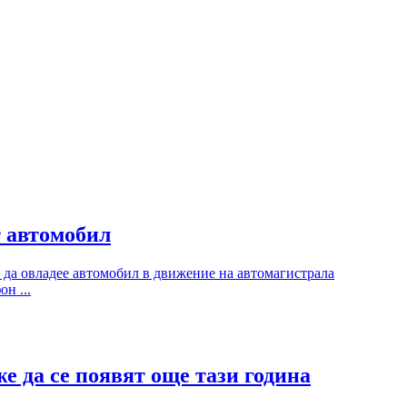
т автомобил
я да овладее автомобил в движение на автомагистрала
н ...
е да се появят още тази година