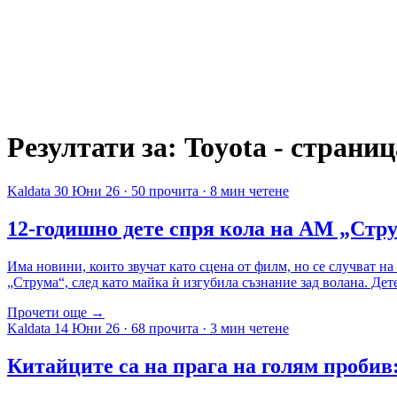
Резултати за: Toyota - страниц
Kaldata
30 Юни 26
·
50 прочита
·
8 мин четене
12-годишно дете спря кола на АМ „Стру
Има новини, които звучат като сцена от филм, но се случват н
„Струма“, след като майка ѝ изгубила съзнание зад волана. Дете
Прочети още →
Kaldata
14 Юни 26
·
68 прочита
·
3 мин четене
Китайците са на прага на голям пробив: