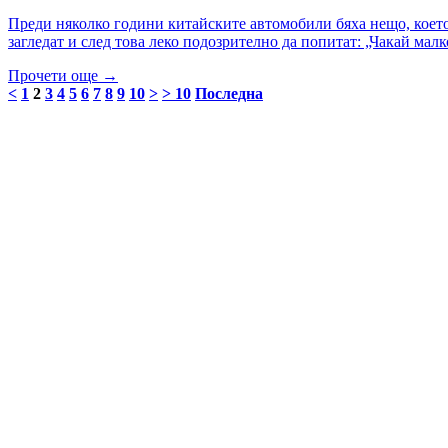
Преди няколко години китайските автомобили бяха нещо, което 
загледат и след това леко подозрително да попитат: „Чакай мал
Прочети още →
<
1
2
3
4
5
6
7
8
9
10
>
> 10
Последна