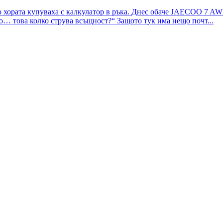
хората купуваха с калкулатор в ръка. Днес обаче JAECOO 7 AWD е
ко… това колко струва всъщност?“ Защото тук има нещо почт...