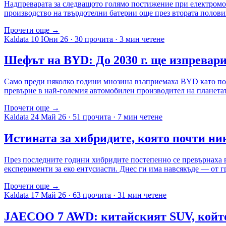
Надпреварата за следващото голямо постижение при електромоб
производство на твърдотелни батерии още през втората половина
Прочети още →
Kaldata
10 Юни 26
·
30 прочита
·
3 мин четене
Шефът на BYD: До 2030 г. ще изпревари
Само преди няколко години мнозина възприемаха BYD като поре
превърне в най-големия автомобилен производител на планетата
Прочети още →
Kaldata
24 Май 26
·
51 прочита
·
7 мин четене
Истината за хибридите, която почти ни
През последните години хибридите постепенно се превърнаха в
експерименти за еко ентусиасти. Днес ги има навсякъде — от 
Прочети още →
Kaldata
17 Май 26
·
63 прочита
·
31 мин четене
JAECOO 7 AWD: китайският SUV, който