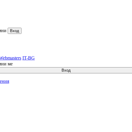
мни
Вход
Webmasters
IT-BG
мни ме
Вход
ления