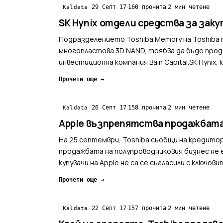
·
·
29 Септ 17
160 прочита
2 мин четене
Kaldata
SK Hynix отдели средства за заку
Подразделението Toshiba Memory на Toshiba
многопластова 3D NAND, трябва да бъде прод
инвестиционна компания Bain Capital.SK Hynix
директорите з...
Прочети още →
·
·
26 Септ 17
158 прочита
2 мин четене
Kaldata
Apple възпрепятства продажбата 
На 25 септември, Toshiba съобщи на кредитор
продажбата на полупроводниковия бизнес не 
купувачи на Apple не са се съгласили с ключо
официално обяви купу...
Прочети още →
·
·
22 Септ 17
157 прочита
2 мин четене
Kaldata