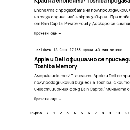
Край на епопеята: Toshiba продава
Епопеята с продажбата на полупроводниковия
на тази година, най-накрая завърши. При тов
от Bain Capital Private Equity. Доскоро се счит
Прочети още →
·
·
18 Септ 17
155 прочита
3 мин четене
Kaldata
Apple и Dell официално се присъе
Toshiba Memory
Американските ИТ-гиганти Apple и Dell се пр
полупроводниковия бизнес на Toshiba, с койт
инвестиционния фонд Bain Capital.“Миналата с
Toshiba и включи в него...
Прочети още →
Първа
<
1
2
3
4
5
6
7
8
9
10
> 