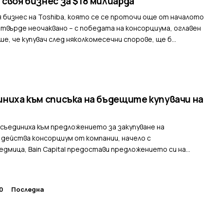
 своя бизнес за $18 милиарда
 бизнес на Toshiba, която се се проточи още от началото
а твърде неочаквано – с победата на консорциума, оглавен
аше, че купувач след няколкомесечни спорове, ще б...
диниха към списъка на бъдещите купувачи на
исъединиха към предложението за закупуване на
о действа консорциум от компании, начело с
едмица, Bain Capital предостави предложението си на
10
Последна