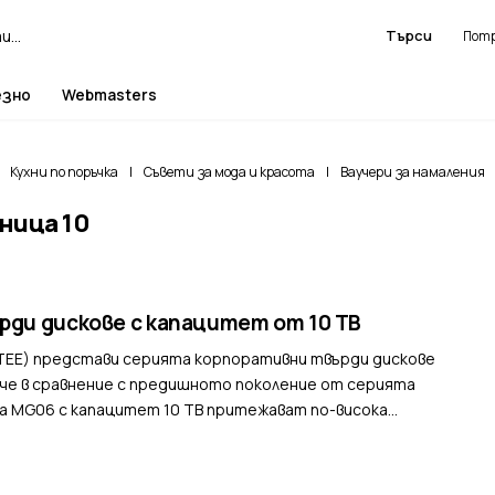
Търси
езно
Webmasters
Кухни по поръчка
|
Съвети за мода и красота
|
Ваучери за намаления
ница 10
рди дискове с капацитет от 10 TB
 (TEE) представи серията корпоративни твърди дискове
ече в сравнение с предишното поколение от серията
а MG06 с капацитет 10 TB притежават по-висока