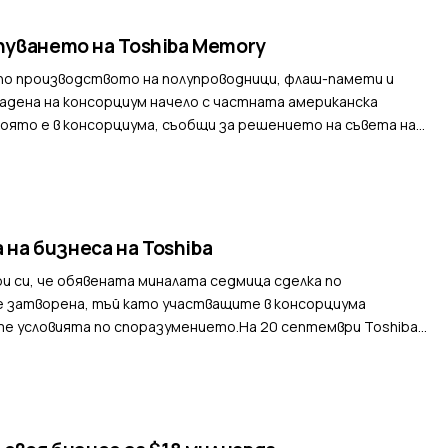
пуването на Toshiba Memory
 по производството на полупроводници, флаш-памети и
адена на консорциум начело с частната американска
, която е в консорциума, съобщи за решението на съвета на
на бизнеса на Toshiba
и си, че обявената миналата седмица сделка по
е затворена, тъй като участващите в консорциума
вите условията по споразумението.На 20 септември Toshiba