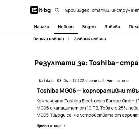
it
·
bg
Начало
Новини
Видео
Забава
Пол
Всички новини
|
Любими новини
Резултати за: Toshiba - стра
·
·
03 Окт 17
122 прочита
2 мин четене
Kaldata
Toshiba MG06 — корпоративни твъ
Компанията Toshiba Electronics Europe GmbH
MG06 с капацитет от 10 TB. Това е с 25% пов
MG05.Твърди се, че устройствата от серият
установена скорост за тра...
Прочети още →