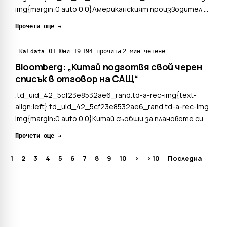
img{margin:0 auto 0 0}Американският производител на
SSD устройства Sabrent анонсира потребителските
Прочети още →
флаш дискове Rocket NVMe 4.0. Това са едни от
първите потребителски устройства с М.2 форм
·
·
01 Юни 19
194 прочита
2 мин четене
Kaldata
фактор и...
Bloomberg: „Китай подготвя свой черен
списък в отговор на САЩ“
.td_uid_42_5cf23e8532ae6_rand.td-a-rec-img{text-
align:left}.td_uid_42_5cf23e8532ae6_rand.td-a-rec-img
img{margin:0 auto 0 0}Китай съобщи за плановете си
да създаде свой собствен черен списък с американски
Прочети още →
организации, които нанасят вреда на интересите на
местните компании. Bloomberg счита, че това м...
1
2
3
4
5
6
7
8
9
10
>
> 10
Последна