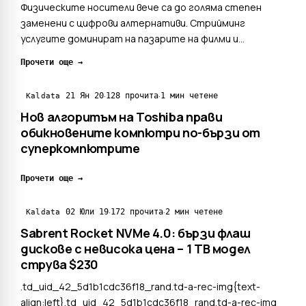
Физическите носители вече са до голяма степен
заменени с цифрови алтернативи. Стрийминг
услугите доминират на пазарите на филми и
телевизионни програми, докато за игрите се
Прочети още →
използват платформи като Steam или специализирани
за конкретни конзоли електронни магазини. Това е
·
·
21 Ян 20
128 прочита
1 мин четене
Kaldata
сравнително ново явление, ко...
Нов алгоритъм на Toshiba прави
обикновените компютри по-бързи от
суперкомпютрите
Прочети още →
·
·
02 Юли 19
172 прочита
2 мин четене
Kaldata
Sabrent Rocket NVMe 4.0: бързи флаш
дискове с невисока цена – 1 TB модел
струва $230
.td_uid_42_5d1b1cdc36f18_rand.td-a-rec-img{text-
align:left}.td_uid_42_5d1b1cdc36f18_rand.td-a-rec-img