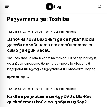
it
·
bg
Резултати за: Toshiba
·
·
17 Юли 26
26 прочита
2 мин четене
Kaldata
Започна ли AI балонът да се пука? Kioxia
загуби половината от стойността си
само за един месец
Засилената волатилност на фондовия пазар показва,
че инвеститорите вече не са толкова уверени в
безкрайния възход на изкуствения интелект, поради
което акциите на производителите на чипове
Прочети още →
започнаха да отбелязват по-големи колебания в
курса си. Ако миналия месец Kioxia можеше да се счита
·
·
08 Юли 26
41 прочита
6 мин четене
Kaldata
за една от ...
Каква е разликата между DVD и Blu-Ray
дисковете и кой е по-добрия избор?