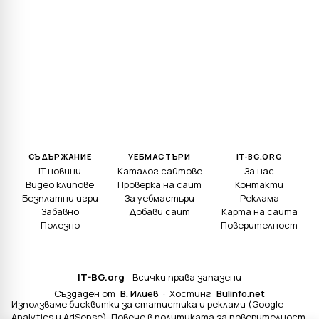
СЪДЪРЖАНИЕ
УЕБМАСТЪРИ
IT-BG.ORG
IT новини
Каталог сайтове
За нас
Видео клипове
Проверка на сайт
Контакти
Безплатни игри
За уебмастъри
Реклама
Забавно
Добави сайт
Карта на сайта
Полезно
Поверителност
IT-BG.org
- Всички права запазени
Създаден от:
В. Илиев
· Хостинг:
Bulinfo.net
Използваме бисквитки за статистика и реклами (Google
Analytics и AdSense). Повече в
политиката за поверителност
.