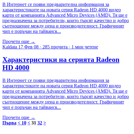
В Интернет се появи предварителна информация за
характеристиките на новата серия Radeon HD 4000 видео
карти от компанията Advanced Micro Devices (AMD). Тя ще е
предназначена за потребители, които търсят качество и добро
съотношение между цена и производителност. Графичният
чип е поръчан на тайванск...
Прочети още →
Kaldata
17 Фев 08
·
285 прочита
·
1 мин четене
Характеристики на серията Radeon
HD 4000
В Интернет се появи предварителна информация за
характеристиките на новата серия Radeon HD 4000 видео
карти от компанията Advanced Micro Devices (AMD). Тя ще е
предназначена за потребители, които търсят качество и добро
съотношение между цена и производителност. Графичният
чип е поръчан на тайванск...
Прочети още →
Първа
< 10
<
31
32
>