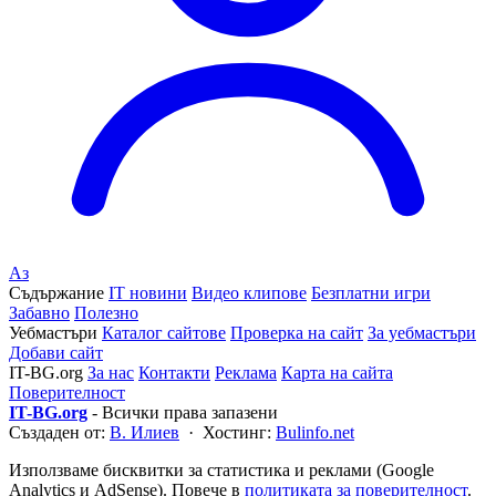
Аз
Съдържание
IT новини
Видео клипове
Безплатни игри
Забавно
Полезно
Уебмастъри
Каталог сайтове
Проверка на сайт
За уебмастъри
Добави сайт
IT-BG.org
За нас
Контакти
Реклама
Карта на сайта
Поверителност
IT-BG.org
- Всички права запазени
Създаден от:
В. Илиев
· Хостинг:
Bulinfo.net
Използваме бисквитки за статистика и реклами (Google
Analytics и AdSense). Повече в
политиката за поверителност
.