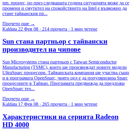
nm. процес, но през следващата година ситуацията може да се
промени и смутител на спокойствието на Intel е възможно да
стане тайванския пр...
Прочети още →
Kaldata
22 Фев 08
·
214 прочита
·
1 мин четене
Sun стана партньор с тайвански
производител на чипове
Sun Microsystems стана партньор с Taiwan Semiconductor
Manufacturing (TSMC), които ще произвеждат новите модели
UltraSparc процесори. Тайванската компания ще участва също
и в програмата OpenSparc, чиято цел е да популяризира Sparc
процесорите в Тайван. Програмата предвижда да предложи
OpenSparc тех...
Прочети още →
Kaldata
17 Фев 08
·
265 прочита
·
1 мин четене
Характеристики на серията Radeon
HD 4000