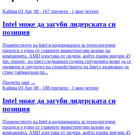
Kaldata
03 Авг 08
·
167 прочита
·
1 мин четене
Intel може да загуби лидерската си
позиция
Първенството на Intel в надпреварата за технологични
процеси е един от главните маркетингови козове на
компанията. AMD изостава от лидера, който първи внедри 45
nm. процес, но през следващата година ситуацията може да се
промени и смутител на спокойствието на Intel е възможно да
стане тайванския пр...
Прочети още →
Kaldata
03 Авг 08
·
188 прочита
·
1 мин четене
Intel може да загуби лидерската си
позиция
Първенството на Intel в надпреварата за технологични
процеси е един от главните маркетингови козове на
компанията. AMD изостава от лидера, който първи внедри 45