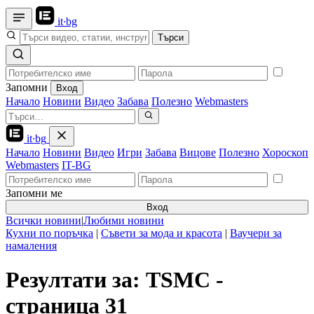
it
·
bg
Търси
Запомни
Вход
Начало
Новини
Видео
Забава
Полезно
Webmasters
it
·
bg
Начало
Новини
Видео
Игри
Забава
Вицове
Полезно
Хороскоп
Webmasters
IT-BG
Запомни ме
Вход
Всички новини
|
Любими новини
Кухни по поръчка
|
Съвети за мода и красота
|
Ваучери за
намаления
Резултати за: TSMC -
страница 31