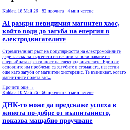
Kaldata
18 Май 26
·
82 прочита
·
4 мин четене
AI разкри невидимия магнитен хаос,
който води до загуба на енергия в
електродвигателите
Стремителният ръст на популярността на електромобилите
даде тласък на търсенето на начини за повишаване на
енергийната ефективност на електродвигателите. Един от
основните им проблеми са загубите в стоманата, известни
още като загуби от магнитен хистерезис. Те възникват, когато
магнитните полета вът...
Прочети още →
Kaldata
10 Май 26
·
66 прочита
·
5 мин четене
ДНК-то може да предскаже успеха в
живота по-добре от възпитанието,
показва мащабно проучване