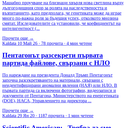
Мащабно проучване на близнаци хвърля нова светлина върху
дългогодишния спор за ролята на наследствеността и
възпитанието, като предполага, че генетиката може да играе
много по-важна роля за бъдещия успех, отколкото мнозина
смятат. Изследователите са установили, че коефициентът на
интелигентност (...
Прочети още →
Kaldata
10 Май 26
·
78 прочита
·
4 мин четене
Пентагонът разсекрети първата
партида файлове, свързани с НЛО
По нареждане на президента Доналд Тръмп Пентагонът
започна разсекретяването на материали, свързани с
неидентифицирани аномални явления (НАЯ) или НЛО. В
първата партида са включени фотографии, видеозаписи и
документи от Пентагона, Министерството на енергетиката
(DOE), НАСА, Управлението на директора ...
Прочети още →
Kaldata
29 Ян 20
·
1187 прочита
·
1 мин четене
Scientific American: „Трябва да сме