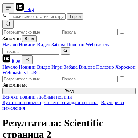
it
·
bg
Търси
Запомни
Вход
Начало
Новини
Видео
Забава
Полезно
Webmasters
it
·
bg
Начало
Новини
Видео
Игри
Забава
Вицове
Полезно
Хороскоп
Webmasters
IT-BG
Запомни ме
Вход
Всички новини
|
Любими новини
Кухни по поръчка
|
Съвети за мода и красота
|
Ваучери за
намаления
Резултати за: Scientific -
страница 2