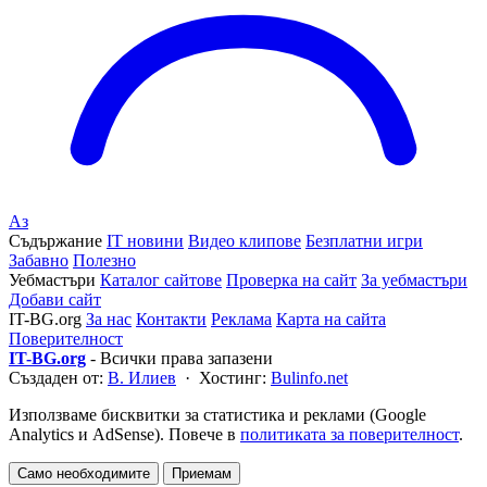
Аз
Съдържание
IT новини
Видео клипове
Безплатни игри
Забавно
Полезно
Уебмастъри
Каталог сайтове
Проверка на сайт
За уебмастъри
Добави сайт
IT-BG.org
За нас
Контакти
Реклама
Карта на сайта
Поверителност
IT-BG.org
- Всички права запазени
Създаден от:
В. Илиев
· Хостинг:
Bulinfo.net
Използваме бисквитки за статистика и реклами (Google
Analytics и AdSense). Повече в
политиката за поверителност
.
Само необходимите
Приемам