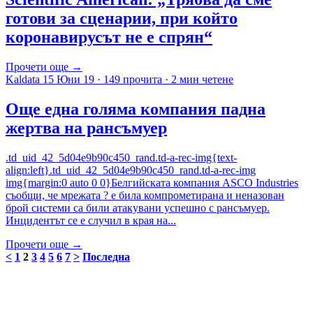
готови за сценарии, при който
коронавирусът не е спрян“
Прочети още →
Kaldata
15 Юни 19
·
149 прочита
·
2 мин четене
Още една голяма компания падна
жертва на рансъмуер
.td_uid_42_5d04e9b90c450_rand.td-a-rec-img{text-
align:left}.td_uid_42_5d04e9b90c450_rand.td-a-rec-img
img{margin:0 auto 0 0}Белгийската компания ASCO Industries
съобщи, че мрежата ? е била компрометирана и неназован
брой системи са били атакувани успешно с рансъмуер.
Инцидентът се е случил в края на...
Прочети още →
<
1
2
3
4
5
6
7
>
Последна