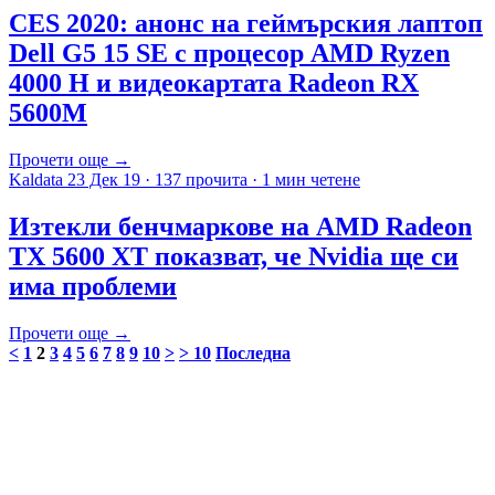
CES 2020: анонс на геймърския лаптоп
Dell G5 15 SE с процесор AMD Ryzen
4000 H и видеокартата Radeon RX
5600M
Прочети още →
Kaldata
23 Дек 19
·
137 прочита
·
1 мин четене
Изтекли бенчмаркове на AMD Radeon
TX 5600 XT показват, че Nvidia ще си
има проблеми
Прочети още →
<
1
2
3
4
5
6
7
8
9
10
>
> 10
Последна