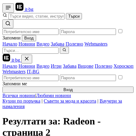
it
·
bg
Търси
Запомни
Вход
Начало
Новини
Видео
Забава
Полезно
Webmasters
it
·
bg
Начало
Новини
Видео
Игри
Забава
Вицове
Полезно
Хороскоп
Webmasters
IT-BG
Запомни ме
Вход
Всички новини
|
Любими новини
Кухни по поръчка
|
Съвети за мода и красота
|
Ваучери за
намаления
Резултати за: Radeon -
страница 2