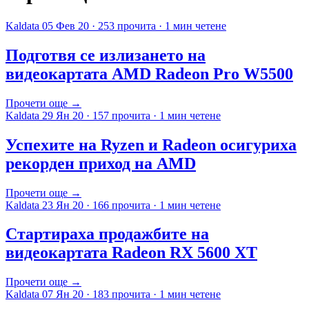
Kaldata
05 Фев 20
·
253 прочита
·
1 мин четене
Подготвя се излизането на
видеокартата AMD Radeon Pro W5500
Прочети още →
Kaldata
29 Ян 20
·
157 прочита
·
1 мин четене
Успехите на Ryzen и Radeon осигуриха
рекорден приход на AMD
Прочети още →
Kaldata
23 Ян 20
·
166 прочита
·
1 мин четене
Стартираха продажбите на
видеокартата Radeon RX 5600 XT
Прочети още →
Kaldata
07 Ян 20
·
183 прочита
·
1 мин четене