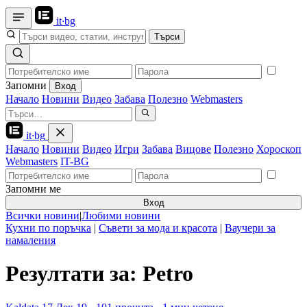
it
·
bg
Търси
Запомни
Вход
Начало
Новини
Видео
Забава
Полезно
Webmasters
it
·
bg
Начало
Новини
Видео
Игри
Забава
Вицове
Полезно
Хороскоп
Webmasters
IT-BG
Запомни ме
Вход
Всички новини
|
Любими новини
Кухни по поръчка
|
Съвети за мода и красота
|
Ваучери за
намаления
Резултати за: Petro