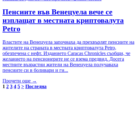
Пенсиите във Венецуела вече се
изплащат в местната криптовалута
Petro
Властите на Венецуела започнаха да прехвърлят пенсиите на
жителите на страната в местната криптовалута Petro,
обезпечена с нефт. Изданието Caracas Chronicles съобщи, че
желанието на пенсионерите не се взема предвид. Досега
местните възрастни жители на Венецуела получаваха
пенсиите си в боливари и ги...
Прочети още →
1
2
3
4
5
>
Последна