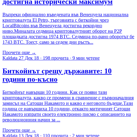
достигна исторически максимум
Въпреки официално въведената във Венецуела национална
криптовалута El Petro, търговията с биткойни чрез
LocalBitcoins във Венецуела достигна рекордно
ниво.Миналата седмица криптовалутният оборот на P2P
площадката достигна 1974 BTC. Седмица по-рано оборотът бе
1743 BTC. Тоест, само за седем дни ръстъ...
Прочети още →
Kaldata
27 Дек 18
·
198 прочита
·
9 мин четене
Биткойнът срещу държавите: 10
години по-късно
Биткойнът навърши 10 години. Как се появи тази
криптовалута, какво се промени в сравнение с първоначалния
замисъл на Сатоши Накамото и какво е неговото бъдеще.Тази
година се навършиха 10 години, откакто митичният Сатоши
Накамото изпрати своето електронно писмо с описанието на
революционния начин за ...
Прочети още →
Kaldata
13 Дек 18
·
110 прочита
·
2 мин четене