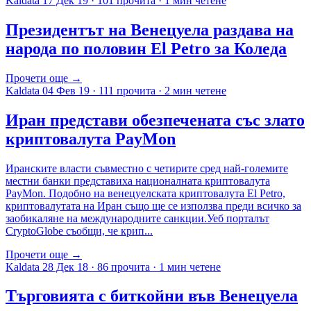
Kaldata
17 Дек 19
·
101 прочита
·
1 мин четене
Президентът на Венецуела раздава на
народа по половин El Petro за Коледа
Прочети още →
Kaldata
04 Фев 19
·
111 прочита
·
2 мин четене
Иран представи обезпечената със злато
криптовалута PayMon
Иранските власти съвместно с четирите сред най-големите
местни банки представиха националната криптовалута
PayMon. Подобно на венецуелската криптовалута El Petro,
криптовалутата на Иран също ще се използва преди всичко за
заобикаляне на международните санкции.Уеб порталът
CryptoGlobe съобщи, че крип...
Прочети още →
Kaldata
28 Дек 18
·
86 прочита
·
1 мин четене
Търговията с биткойни във Венецуела