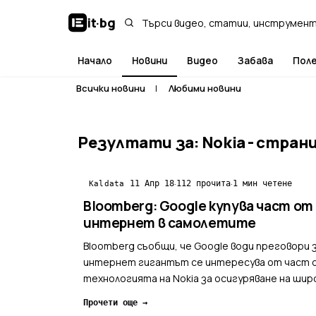
it
·
bg
Начало
Новини
Видео
Забава
Пол
Всички новини
|
Любими новини
Резултати за: Nokia - страни
·
·
11 Апр 18
112 прочита
1 мин четене
Kaldata
Bloomberg: Google купува част от 
интернет в самолетите
Bloomberg съобщи, че Google води преговори 
интернет гигантът се интересува от част о
технологията на Nokia за осигуряване на ши
представената информ...
Прочети още →