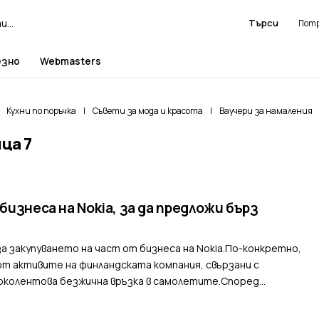
Търси
езно
Webmasters
Кухни по поръчка
|
Съвети за мода и красота
|
Ваучери за намаления
ца 7
бизнеса на Nokia, за да предложи бърз
за закупуването на част от бизнеса на Nokia.По-конкретно,
т активите на финландската компания, свързани с
роколентова безжична връзка в самолетите.Според