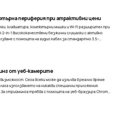
ютърна периферия при атрактивни цени
ки, клавиатура, компютърни мишки и Wi-Fi разширител при
лки с активно
лзване с помощта на аудио кабел за стандартно 3,5-
инг от уеб-камерите
възможност. Сега всеки може да излъчва в реално време
лага използването на никакви специални приложения.
.За стрийминга трябва с помощта на уеб-браузъра Chrome