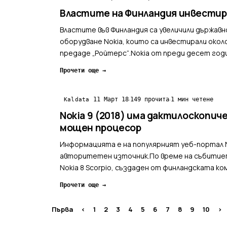
Властите на Финландия инвестира
Властите във Финландия са увеличили държав
оборудване Nokia, които са инвестирали окол
предаде „Ройтерс“.Nokia от преди десет годи
Прочети още →
·
·
11 Март 18
149 прочита
1 мин четене
Kaldata
Nokia 9 (2018) има дактилоскопиче
мощен процесор
Информацията е на популярният уеб-портал 
авторитетен източник.По време на събитие
Nokia 8 Scorpio, създаден от финландската 
особености, но се базира на ...
Прочети още →
Първа
<
1
2
3
4
5
6
7
8
9
10
>