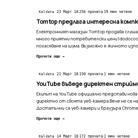
·
·
23 Март 18
256 прочита
19 мин четене
Kaldata
Tomtop предлага интересна комп
Електронният магазин Tomtop продава слушал
много приятни потребителски цени.1dodocool 2-in-1 Висококачествени безжични слуша
погасяване на шума. Възможно е жичното изпо
милиметрово...
Прочети още →
·
·
21 Март 18
150 прочита
1 мин четене
Kaldata
YouTube въведе директен стрийм
Екипът на YouTube официално представи нова 
директно от своята уеб-камера.Вече не се на
Достатъчни са уеб-камери и браузъра Chrome
да се посети...
Прочети още →
·
·
14 Март 18
172 прочита
1 мин четене
Kaldata