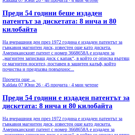
Kaldata
07 Юни 26
·
48 прочита
·
4 мин четене
Преди 54 години беше издаден
патентът за дискетата: 8 инча и 80
килобайта
На вчерашния ден през 1972 година e издаден патентът за
гъвкавия магнитен диск, известен още като дискета.
Американският патент с номер 3668658A е издаден за
„магнитен записващ диск с капак“, в който се описва въртящ
се магнитен носител, поставен в защитен калъф, който
почиства и предпазва повърхнос...
Прочети още →
Kaldata
07 Юни 26
·
45 прочита
·
4 мин четене
Преди 54 години е издаден патентът за
дискетата: 8 инча и 80 килобайта
На вчерашния ден през 1972 година e издаден патентът за
гъвкавия магнитен диск, известен още като дискета.
Американският патент с номер 3668658A е издаден за
„магнитен записващ диск с капак“, в който се описва въртящ