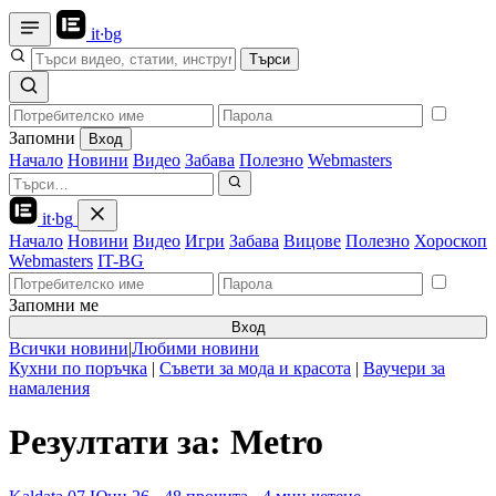
it
·
bg
Търси
Запомни
Вход
Начало
Новини
Видео
Забава
Полезно
Webmasters
it
·
bg
Начало
Новини
Видео
Игри
Забава
Вицове
Полезно
Хороскоп
Webmasters
IT-BG
Запомни ме
Вход
Всички новини
|
Любими новини
Кухни по поръчка
|
Съвети за мода и красота
|
Ваучери за
намаления
Резултати за: Metro