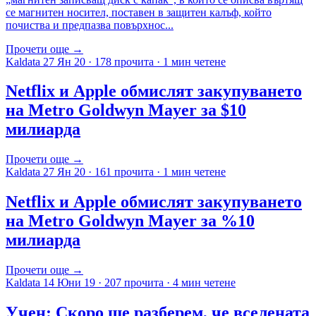
се магнитен носител, поставен в защитен калъф, който
почиства и предпазва повърхнос...
Прочети още →
Kaldata
27 Ян 20
·
178 прочита
·
1 мин четене
Netflix и Apple обмислят закупуването
на Metro Goldwyn Mayer за $10
милиарда
Прочети още →
Kaldata
27 Ян 20
·
161 прочита
·
1 мин четене
Netflix и Apple обмислят закупуването
на Metro Goldwyn Mayer за %10
милиарда
Прочети още →
Kaldata
14 Юни 19
·
207 прочита
·
4 мин четене
Учен: Скоро ще разберем, че вселената