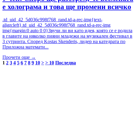
е холограма и това ще промени всичко
.td_uid_42_5d036c998f768_rand.td-a-rec-img{text-
align:left}.td_uid_42_5d036c998f768_rand.td-a-rec-img
img{margin:0 auto 0 0}Звучи ли ви като идея, която се е родила
в главите на няколко пияни младежи на музикален фестивал в
3 сутринта. Според Kostas Skenderis, лидер на катедрата по
Приложна математи...
Прочети още →
1
2
3
4
5
6
7
8
9
10
>
> 10
Последна