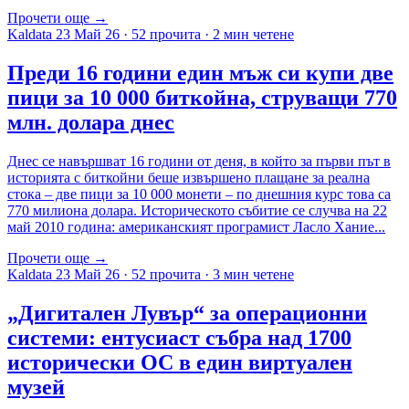
Прочети още →
Kaldata
23 Май 26
·
52 прочита
·
2 мин четене
Преди 16 години един мъж си купи две
пици за 10 000 биткойна, струващи 770
млн. долара днес
Днес се навършват 16 години от деня, в който за първи път в
историята с биткойни беше извършено плащане за реална
стока – две пици за 10 000 монети – по днешния курс това са
770 милиона долара. Историческото събитие се случва на 22
май 2010 година: американският програмист Ласло Хание...
Прочети още →
Kaldata
23 Май 26
·
52 прочита
·
3 мин четене
„Дигитален Лувър“ за операционни
системи: ентусиаст събра над 1700
исторически ОС в един виртуален
музей