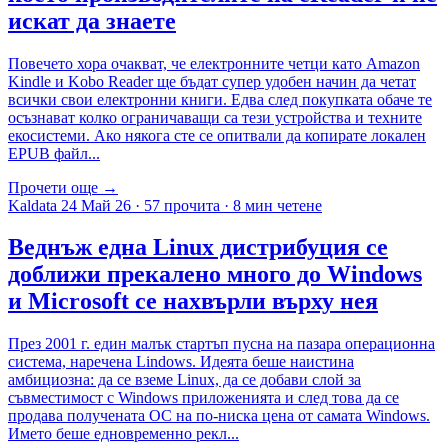
искат да знаете
Повечето хора очакват, че електронните четци като Amazon
Kindle и Kobo Reader ще бъдат супер удобен начин да четат
всички свои електронни книги. Едва след покупката обаче те
осъзнават колко ограничаващи са тези устройства и техните
екосистеми. Ако някога сте се опитвали да копирате локален
EPUB файл...
Прочети още →
Kaldata
24 Май 26
·
57 прочита
·
8 мин четене
Веднъж една Linux дистрибуция се
доближи прекалено много до Windows
и Microsoft се нахвърли върху нея
През 2001 г. един малък стартъп пусна на пазара операционна
система, наречена Lindows. Идеята беше наистина
амбициозна: да се вземе Linux, да се добави слой за
съвместимост с Windows приложенията и след това да се
продава получената ОС на по-ниска цена от самата Windows.
Името беше едновременно рекл...