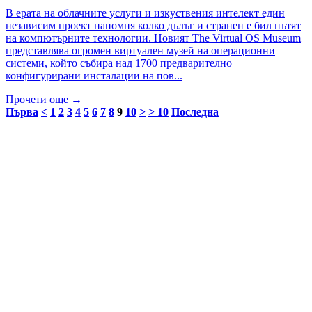
В ерата на облачните услуги и изкуствения интелект един
независим проект напомня колко дълъг и странен е бил пътят
на компютърните технологии. Новият The Virtual OS Museum
представлява огромен виртуален музей на операционни
системи, който събира над 1700 предварително
конфигурирани инсталации на пов...
Прочети още →
Първа
<
1
2
3
4
5
6
7
8
9
10
>
> 10
Последна