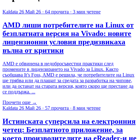
Kaldata
26 Май 26
·
64 прочита
·
3 мин четене
AMD лиши потребителите на Linux от
безплатната версия на Vivado: новите
лицензионни условия предизвикаха
вълна от критики
AMD е обвинена в недобросъвестни практики след
промените в лицензирането на Vivado за Linux. Както
съобщава It’s Foss, AMD е решила, че потребителите на Linux
ще трябва или да плащат за средата за разработка на чипове,
или да останат на старата версия, която скоро ще престане да
се поддържа. ...
Прочети още →
Kaldata
26 Май 26
·
57 прочита
·
8 мин четене
Истинската суперсила на електронния
четец: Безплатното приложение, за
което производителите на eReader-и не