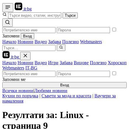
it
·
bg
Търси
Запомни
Вход
Начало
Новини
Видео
Забава
Полезно
Webmasters
it
·
bg
Начало
Новини
Видео
Игри
Забава
Вицове
Полезно
Хороскоп
Webmasters
IT-BG
Запомни ме
Вход
Всички новини
|
Любими новини
Кухни по поръчка
|
Съвети за мода и красота
|
Ваучери за
намаления
Резултати за: Linux -
страница 9