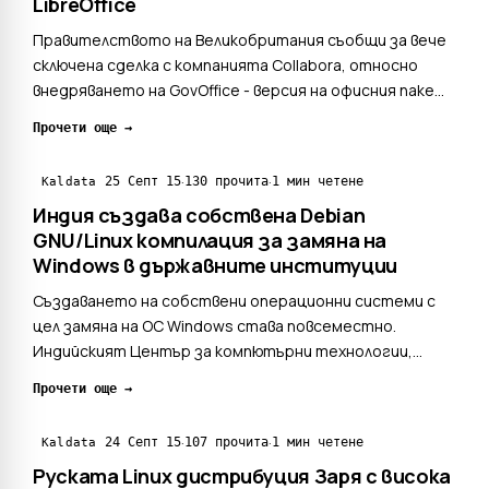
LibreOffice
Правителството на Великобритания съобщи за вече
сключена сделка с компанията Collabora, относно
внедряването на GovOffice - версия на офисния пакет
LibreOffice, в която ще бъде внедрена спецификата на
Прочети още →
работата в държавните структури. GovOffice няма да
се ограничи само за десктоп-системи. Ще бъдат пр...
·
·
25 Септ 15
130 прочита
1 мин четене
Kaldata
Индия създава собствена Debian
GNU/Linux компилация за замяна на
Windows в държавните институции
Създаването на собствени операционни системи с
цел замяна на ОС Windows става повсеместно.
Индийският Център за компютърни технологии,
създаден по инициатива на правителството на
Прочети още →
Индия, още от 2007 година работи върху собствена
дистрибуция с име BOSS (Bharat Operating System
·
·
24 Септ 15
107 прочита
1 мин четене
Kaldata
Solutions), която е адап...
Руската Linux дистрибуция Заря с висока