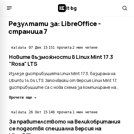
it
·
bg
Резултати за: LibreOffice -
страница 7
·
·
07 Дек 15
151 прочита
2 мин четене
Kaldata
Новите възможности в Linux Mint 17.3
"Rosa" LTS
Излезе дистрибуцията Linux Mint 17.3, базирана на
Ubuntu 14.04 LTS. Започвайки от версия Linux Mint 17,
дистрибуциите са с нова схема за компилиране на
нови версии, при която се използва единствено
Прочети още →
Ubuntu с дълъг срок на поддръжка (LTS). Междинните
версии на Linux Mint имат различни нови версии на д...
·
·
26 Окт 15
146 прочита
1 мин четене
Kaldata
За правителството на Великобритания
се подготвя специална версия на