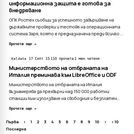
информационна защита е готова за
внедряване
ОПК Ростех съобщи за успешното завършване на
държавните проверки и тестове на операционната
система Заря, която е предназначена преди всичко за
военната промишленост, силовите и военните
Прочети още →
ведомства, както и в комерсиалните структури,
които имат завишени изисквания към защита на
·
·
17 Септ 15
110 прочита
1 мин четене
Kaldata
информацията. Руската ...
Министерството на отбраната на
Италия преминава към LibreOffice и ODF
Министерството на отбраната на Италия
възнамерява да прехвърли над 150 000 работни
станции към използване на свободния и безплатен
офис-пакет LibreOffice. Преходът трябва да завърши
Прочети още →
в края на 2016 година. Навярно поучени от опита на
други институции, италианските военни постъпват
Първа
<
1
2
3
4
5
6
7
8
9
10
>
> 10
малко по-различно. ...
Последна