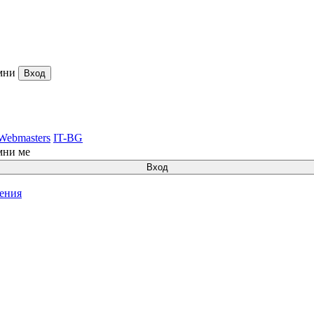
мни
Вход
Webmasters
IT-BG
мни ме
Вход
ления