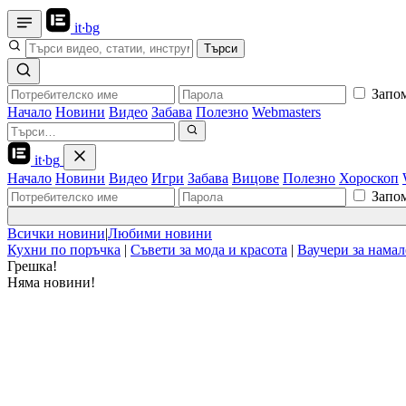
it
·
bg
Търси
Запо
Начало
Новини
Видео
Забава
Полезно
Webmasters
it
·
bg
Начало
Новини
Видео
Игри
Забава
Вицове
Полезно
Хороскоп
Запо
Всички новини
|
Любими новини
Кухни по поръчка
|
Съвети за мода и красота
|
Ваучери за нама
Грешка!
Няма новини!