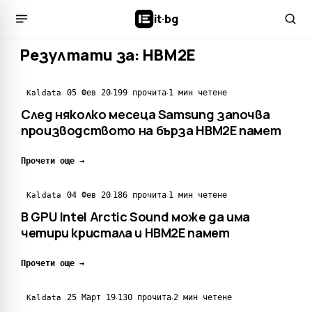
it
·
bg
Резултати за: HBM2E
·
·
05 Фев 20
199 прочита
1 мин четене
Kaldata
След няколко месеца Samsung започва
производството на бърза HBM2E памет
Прочети още →
·
·
04 Фев 20
186 прочита
1 мин четене
Kaldata
В GPU Intel Arctic Sound може да има
четири кристала и HBM2E памет
Прочети още →
·
·
25 Март 19
130 прочита
2 мин четене
Kaldata