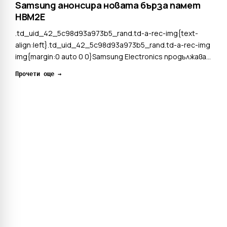
Samsung анонсира новата бърза памет
HBM2E
.td_uid_42_5c98d93a973b5_rand.td-a-rec-img{text-
align:left}.td_uid_42_5c98d93a973b5_rand.td-a-rec-img
img{margin:0 auto 0 0}Samsung Electronics продължава
до подобрява показателите на HBM (High Bandwidth
Прочети още →
Memory) паметта. По време на събитието GPU
Technology Conference 2019 южнокорейският
технологиче...