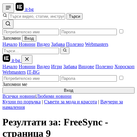
it
·
bg
Търси
Запомни
Вход
Начало
Новини
Видео
Забава
Полезно
Webmasters
it
·
bg
Начало
Новини
Видео
Игри
Забава
Вицове
Полезно
Хороскоп
Webmasters
IT-BG
Запомни ме
Вход
Всички новини
|
Любими новини
Кухни по поръчка
|
Съвети за мода и красота
|
Ваучери за
намаления
Резултати за: FreeSync -
страница 9