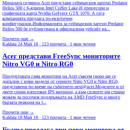
Миналата седмица Acer представи геймърския лаптоп Predator
Helios 500 с 6-ядрени Intel Coffee Lake-H процесори и
графичната карта Nvidia GeForce GTX 1070. А сега
компанията предлага по-екзотични
конфигурации.Информацията за геймърския лаптоп Predator
Helios 500 бе публикувана в официалния уебсайт на...
Прочети още →
Kaldata
24 Май 18
·
123 прочита
·
1 мин четене
Acer представи FreeSync мониторите
Nitro VG0 и Nitro RG0
Продуктовата гама монитори на Acer съвсем скоро ще се
допълни с нови модели от сериите Nitro VG0 и Nitro RG0,
представени по време на събитието next@acer.Моделите и от
двете серии използват IPS матрици, а към силните им страни
можем да посочим поддръжката на AMD FreeSync и много
бързата реакция на т...
Прочети още →
Kaldata
18 Май 18
·
123 прочита
·
1 мин четене
Iiyama предлага три нови монитора от