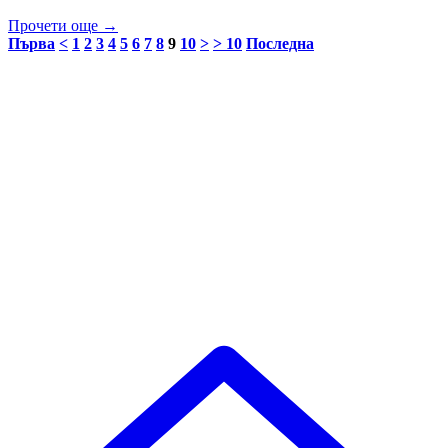
Прочети още →
Първа
<
1
2
3
4
5
6
7
8
9
10
>
> 10
Последна