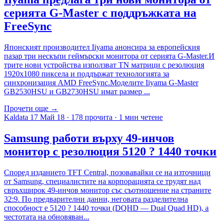
серията G-Master с поддръжката на
FreeSync
Японският производител Iiyama анонсира за европейския
пазар три нескъпи геймърски монитора от серията G-Master.И
трите нови устройства използват TN матрици с резолюция
1920х1080 пиксела и поддържат технологията за
синхронизация AMD FreeSync.Моделите Iiyama G-Master
GB2530HSU и GB2730HSU имат размер ...
Прочети още →
Kaldata
17 Май 18
·
178 прочита
·
1 мин четене
Samsung работи върху 49-инчов
монитор с резолюция 5120 ? 1440 точки
Според изданието TFT Central, позовавайки се на източници
от Samsung, специалистите на корпорацията се трудят над
свръхширок 49-инчов монитор със съотношение на страните
32:9. По предварителни данни, неговата разделителна
способност е 5120 ? 1440 точки (DQHD — Dual Quad HD), а
честотата на обновяван...