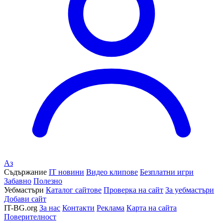
Аз
Съдържание
IT новини
Видео клипове
Безплатни игри
Забавно
Полезно
Уебмастъри
Каталог сайтове
Проверка на сайт
За уебмастъри
Добави сайт
IT-BG.org
За нас
Контакти
Реклама
Карта на сайта
Поверителност