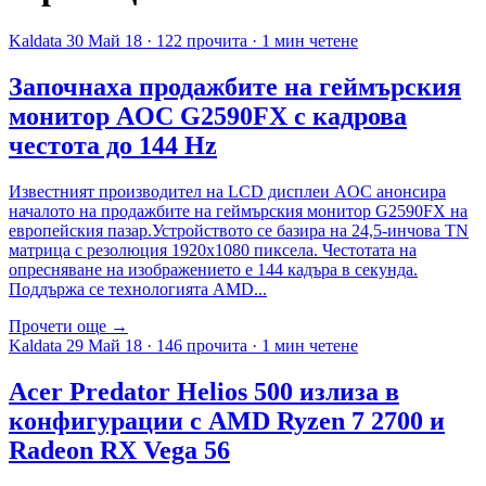
Kaldata
30 Май 18
·
122 прочита
·
1 мин четене
Започнаха продажбите на геймърския
монитор AOC G2590FX с кадрова
честота до 144 Hz
Известният производител на LCD дисплеи AOC анонсира
началото на продажбите на геймърския монитор G2590FX на
европейския пазар.Устройството се базира на 24,5-инчова TN
матрица с резолюция 1920х1080 пиксела. Честотата на
опресняване на изображението е 144 кадъра в секунда.
Поддържа се технологията AMD...
Прочети още →
Kaldata
29 Май 18
·
146 прочита
·
1 мин четене
Acer Predator Helios 500 излиза в
конфигурации с AMD Ryzen 7 2700 и
Radeon RX Vega 56