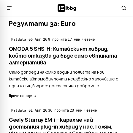
it
·
bg
Резултати за: Euro
·
·
06 Авг 26
9 прочита
17 мин четене
Kaldata
OMODA 5 SHS-H: Китайският хибрид,
който отказва да бъде само евтината
алтернатива
Само допреди няколко години появата на нов
китайски автомобил почти неизбежно започваше с
един и същ въпрос: достатъчно добро ли е
качеството? Днес този въпрос вече звучи остаряло.
Прочети още →
Китайските производители напредват толкова
бързо, че разговорът постепенно се премести от
·
·
01 Авг 26
36 прочита
23 мин четене
Kaldata
това дали могат да настигнат ...
Geely Starray EM-i – карахме най-
достъпния plug-in хибрид у нас. Голям,