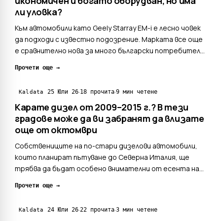
икономичен и богато оборудван, но има
ли уловка?
Към автомобили като Geely Starray EM-i е лесно човек
да подходи с известно подозрение. Марката все още
е сравнително нова за много български потребители,
а пазарът вече е пълен с китайски SUV модели, които
Прочети още →
често следват една и съща рецепта – много екрани,
богато оборудване и обещание за впечатляващо...
·
·
25 Юли 26
18 прочита
9 мин четене
Kaldata
Карате дизел от 2009–2015 г.? В тези
градове може да ви забранят да влизате
още от октомври
Собствениците на по-стари дизелови автомобили,
които планират пътуване до Северна Италия, ще
трябва да бъдат особено внимателни от есента на
2026 година. От 1 октомври в част от най-големите
Прочети още →
градове в страната трябва да влязат в сила нови
ограничения за автомобили, покриващи екологичния
·
·
24 Юли 26
22 прочита
3 мин четене
Kaldata
стандарт Eur...