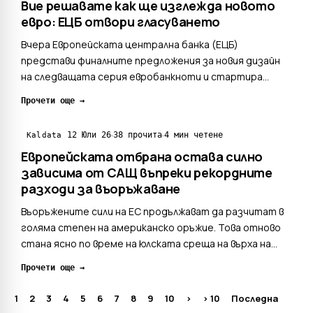
Вие решавате как ще изглежда новото
евро: ЕЦБ отвори гласуването
Вчера Европейската централна банка (ЕЦБ)
представи финалните предложения за новия дизайн
на следващата серия евробанкноти и стартира
обществено проучване, с което приканва
Прочети още →
гражданите от цяла Европа да споделят своето
мнение. Предложения за дизайн се основават на две
·
·
12 Юли 26
38 прочита
4 мин четене
Kaldata
различни теми – „Европейска култу...
Европейската отбрана остава силно
зависима от САЩ въпреки рекордните
разходи за въоръжаване
Въоръжените сили на ЕС продължават да разчитат в
голяма степен на американско оръжие. Това отново
стана ясно по време на юлската среща на върха на
НАТО в турската столица Анкара, в рамките на която
Прочети още →
се проведе и Форумът на отбранителната
промишленост на високо равнище, където
1
2
3
4
5
6
7
8
9
10
>
> 10
Последна
американски компании усп...