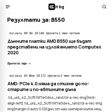
it
·
bg
Резултати за: B550
·
·
09 Ян 20
146 прочита
1 мин четене
Kaldata
Дънните платки AMD B550 ще бъдат
представени на изложението Computex
2020
Прочети още →
·
·
03 Юни 19
172 прочита
3 мин четене
Kaldata
AMD: PCIe 4.0 няма да стигне до по-
старите и по-евтините дъна
.td_uid_42_5cf519f7e0d44_rand.td-a-rec-img{text-
align:left}.td_uid_42_5cf519f7e0d44_rand.td-a-rec-img
img{margin:0 auto 0 0}Едно от най-интересните неща