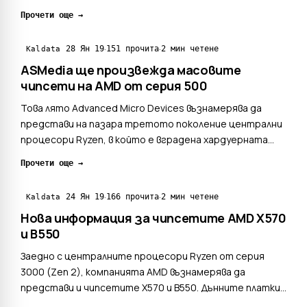
за следващото поколение процесори Ryzen, които ще
Прочети още →
дойдат следващия месец, е поддръжката около новия
PCIe 4.0 стандарт. Двойният капацитет на трафик...
·
·
28 Ян 19
151 прочита
2 мин четене
Kaldata
ASMedia ще произвежда масовите
чипсети на AMD от серия 500
Това лято Advanced Micro Devices възнамерява да
представи на пазара третото поколение централни
процесори Ryzen, в който е вградена хардуерната
поддръжка на PCI Express 4.0 стандарта в масовия
Прочети още →
десктоп сегмент. Заедно с новите чипове на пазара
трябва да излязат и новите дънните платки,
·
·
24 Ян 19
166 прочита
2 мин четене
Kaldata
базирани на чи...
Нова информация за чипсетите AMD X570
и B550
Заедно с централните процесори Ryzen от серия
3000 (Zen 2), компанията AMD възнамерява да
представи и чипсетите X570 и B550. Дънните платки
с новата системна логика ще поддържат новите