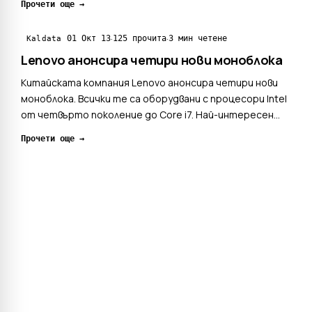
Прочети още →
процесори и ще са напълно съвместими с PCI Express
4.0. В продаваните към днешен ден дъна, PCI Express
·
·
01 Окт 13
125 прочита
3 мин четене
Kaldata
4.0 се поддъ...
Lenovo анонсира четири нови моноблока
Китайската компания Lenovo анонсира четири нови
моноблока. Всички те са оборудвани с процесори Intel
от четвърто поколение до Core i7. Най-интересен
сред новите продукти е моделът B750. След LG и
Прочети още →
Lenovo е решила да оборудва своя моноблок с IPS-
панел с диагонал 29-инча със съотношение на с...