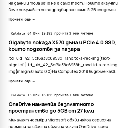
на данни и това вече не е само тест. Новите акаунти
вече получават по подразбиране само 5 GB споделено
хранилище за Gmail, Drive и Photos. Можете да
Прочети още →
получите обичайните 15 GB само след свързване на
телефонен номер. Това съобщава 9to5google. В
·
·
04 Юни 19
193 прочита
3 мин четене
Kaldata
продъ...
Gigabyte показа X570 дъна и PCIe 4.0 SSD,
които подготвя за пазара
.td_uid_42_5cf6a38c6958b_rand.td-a-rec-img{text-
align:left}.td_uid_42_5cf6a38c6958b_rand.td-a-rec-img
img{margin:0 auto 0 0}На Computex 2019 видяхме какво
подготвят за нас от Gigabyte. Видяхме серия от X570
Прочети още →
дънни платки, SSD-та, както и няколко add-in-card
продукти, които да ни помогнат да се възпол...
·
·
15 Юли 16
166 прочита
1 мин четене
Kaldata
OneDrive намалява безплатното
пространство до 5GB от 27 юли
Миналият ноември Microsoft обяви някои сериозни
промени за своята облачна услуга OneDrive, сред