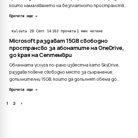
които намаляването на безплатното пространство
за съхранение от 15GB на 5GB, както и фактът, че
Прочети още →
потребителите на Office 365 вече няма да получават
неограничено пространство. След като имаха
·
·
20 Септ 14
163 прочита
1 мин четене
Kaldata
половин година...
Microsoft раздават 15GB свободно
пространсво за абонатите на OneDrive,
до края на Септември
Облачната услуга по-рано известна като SkyDrive,
раздава повече свободно място за съхранение,
допълнителни 15GB, които да допълнят обема до
30GB.Microsoft направи съобщението на своя OneDrive
Прочети още →
блог вчера (19.09.2014), като част от стимулиращ
пакет за нови собственици на iPhone, които свалят
1
2
>
O...