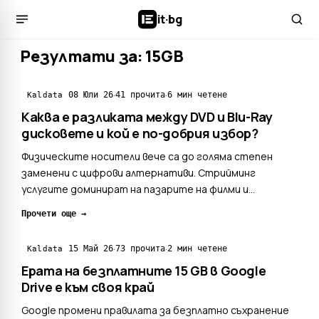
it
·
bg
Резултати за: 15GB
·
·
08 Юли 26
41 прочита
6 мин четене
Kaldata
Каква е разликата между DVD и Blu-Ray
дисковете и кой е по-добрия избор?
Физическите носители вече са до голяма степен
заменени с цифрови алтернативи. Стрийминг
услугите доминират на пазарите на филми и
телевизионни програми, докато за игрите се
Прочети още →
използват платформи като Steam или специализирани
за конкретни конзоли електронни магазини. Това е
·
·
15 Май 26
73 прочита
2 мин четене
Kaldata
сравнително ново явление, ко...
Ерата на безплатните 15 GB в Google
Drive е към своя край
Google промени правилата за безплатно съхранение