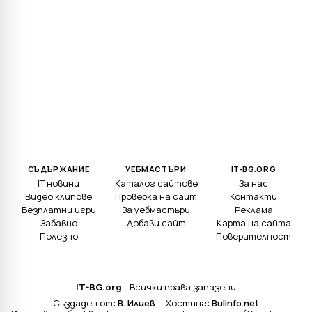
СЪДЪРЖАНИЕ
УЕБМАСТЪРИ
IT-BG.ORG
IT новини
Каталог сайтове
За нас
Видео клипове
Проверка на сайт
Контакти
Безплатни игри
За уебмастъри
Реклама
Забавно
Добави сайт
Карта на сайта
Полезно
Поверителност
IT-BG.org
- Всички права запазени
Създаден от:
В. Илиев
· Хостинг:
Bulinfo.net