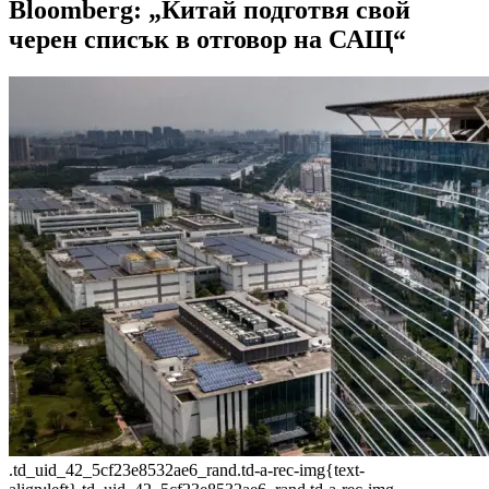
Bloomberg: „Китай подготвя свой
черен списък в отговор на САЩ“
.td_uid_42_5cf23e8532ae6_rand.td-a-rec-img{text-