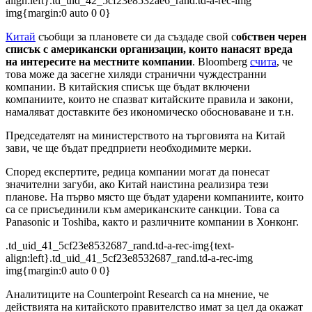
align:left}.td_uid_42_5cf23e8532ae6_rand.td-a-rec-img
img{margin:0 auto 0 0}
Китай
съобщи за плановете си да създаде свой с
обствен черен
списък с американски организации, които нанасят вреда
на интересите на местните компании
. Bloomberg
счита
, че
това може да засегне хиляди странични чуждестранни
компании. В китайския списък ще бъдат включени
компаниите, които не спазват китайските правила и закони,
намаляват доставките без икономическо обосноваване и т.н.
Председателят на министерството на търговията на Китай
зави, че ще бъдат предприети необходимите мерки.
Според експертите, редица компании могат да понесат
значителни загуби, ако Китай наистина реализира тези
планове. На първо място ще бъдат ударени компаниите, които
са се присъединили към американските санкции. Това са
Panasonic и Toshiba, както и различните компании в Хонконг.
.td_uid_41_5cf23e8532687_rand.td-a-rec-img{text-
align:left}.td_uid_41_5cf23e8532687_rand.td-a-rec-img
img{margin:0 auto 0 0}
Аналитиците на Counterpoint Research са на мнение, че
действията на китайското правителство имат за цел да окажат