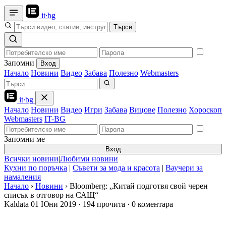
it
·
bg
Търси
Запомни
Вход
Начало
Новини
Видео
Забава
Полезно
Webmasters
it
·
bg
Начало
Новини
Видео
Игри
Забава
Вицове
Полезно
Хороскоп
Webmasters
IT-BG
Запомни ме
Вход
Всички новини
|
Любими новини
Кухни по поръчка
|
Съвети за мода и красота
|
Ваучери за
намаления
Начало
›
Новини
›
Bloomberg: „Китай подготвя свой черен
списък в отговор на САЩ“
Kaldata
01 Юни 2019
·
194 прочита
·
0 коментара