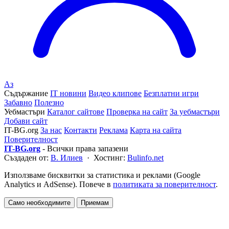
Аз
Съдържание
IT новини
Видео клипове
Безплатни игри
Забавно
Полезно
Уебмастъри
Каталог сайтове
Проверка на сайт
За уебмастъри
Добави сайт
IT-BG.org
За нас
Контакти
Реклама
Карта на сайта
Поверителност
IT-BG.org
- Всички права запазени
Създаден от:
В. Илиев
· Хостинг:
Bulinfo.net
Използваме бисквитки за статистика и реклами (Google
Analytics и AdSense). Повече в
политиката за поверителност
.
Само необходимите
Приемам