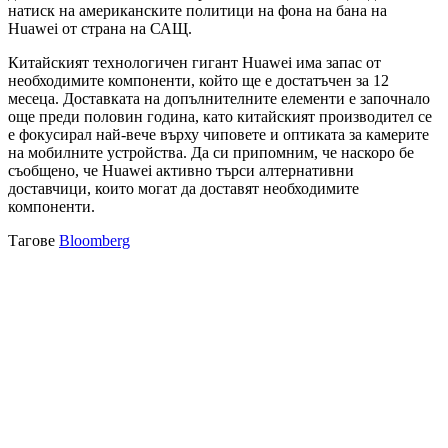
натиск на американските политици на фона на бана на
Huawei от страна на САЩ.
Китайският технологичен гигант Huawei има запас от
необходимите компоненти, който ще е достатъчен за 12
месеца. Доставката на допълнителните елементи е започнало
още преди половин година, като китайският производител се
е фокусирал най-вече върху чиповете и оптиката за камерите
на мобилните устройства. Да си припомним, че наскоро бе
съобщено, че Huawei активно търси алтернативни
доставчици, които могат да доставят необходимите
компоненти.
Тагове
Bloomberg