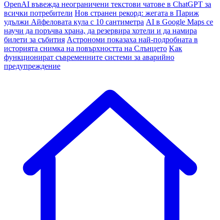
OpenAI въвежда неограничени текстови чатове в ChatGPT за
всички потребители
Нов странен рекорд: жегата в Париж
удължи Айфеловата кула с 10 сантиметра
AI в Google Maps се
научи да поръчва храна, да резервира хотели и да намира
билети за събития
Астрономи показаха най-подробната в
историята снимка на повърхността на Слънцето
Kак
функционират съвременните системи за аварийно
предупреждение