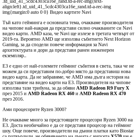
.td_uid_41_5cdc4303ca16e_rand.td-a-rec-img{text-
align:left}.td_uid_41_5cdc4303ca16e_rand.td-a-rec-img
img{margin:0 auto 0 0} Видео картите Navi
Тъй като гейминга е основната тема, очакваме производителя
на чипове най-накрая да представи силно очакваните си Navi
видео карти. AMD каза, че Navi ще излезе в третата четвърт от
2019-та. Вероятно AMD ще използва събитието Next Horizon
Gaming, за да сподели повече информация за Navi
архитектурата и дори да представи ранен инженерен
екземпляр..
E3 е едно от най-големите гейминг събития в света, така че не
можем да си представим по-добро място да представиш нова
видео карта. Да не забравяме, че AMD има дълга история на
представяне на видео карти на E3. Производителя на чипове
използва тази трибуна, за да обяви
AMD Radeon R9 Fury X
през 2015 и
AMD Radeon RX 460
и
AMD Radeon RX 470
през 2016.
Ами процесорите Ryzen 3000?
Не очакваме много за предстоящите процесори Ryzen 3000 на
Е3. Доста необичайно е да се представя процесор на гейминг
шоу. Още повече, производители на дънни платки като Biostar
са потвърдили, че обявяването на дъната с чипсета
Х570
ще е