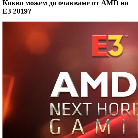
Какво можем да очакваме от AMD на
E3 2019?