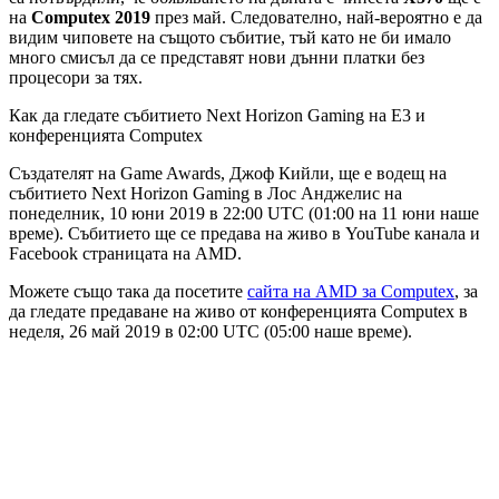
на
Computex 2019
през май. Следователно, най-вероятно е да
видим чиповете на същото събитие, тъй като не би имало
много смисъл да се представят нови дънни платки без
процесори за тях.
Как да гледате събитието Next Horizon Gaming на Е3 и
конференцията Computex
Създателят на Game Awards, Джоф Кийли, ще е водещ на
събитието Next Horizon Gaming в Лос Анджелис на
понеделник, 10 юни 2019 в 22:00 UTC (01:00 на 11 юни наше
време). Събитието ще се предава на живо в YouTube канала и
Facebook страницата на AMD.
Можете също така да посетите
сайта на AMD за Computex
, за
да гледате предаване на живо от конференцията Computex в
неделя, 26 май 2019 в 02:00 UTC (05:00 наше време).