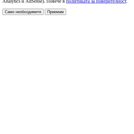
Analytics и AdSense). Повече в
политиката за поверителност
.
Само необходимите
Приемам