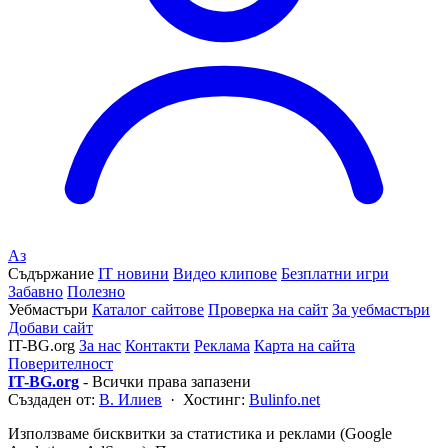
Аз
Съдържание
IT новини
Видео клипове
Безплатни игри
Забавно
Полезно
Уебмастъри
Каталог сайтове
Проверка на сайт
За уебмастъри
Добави сайт
IT-BG.org
За нас
Контакти
Реклама
Карта на сайта
Поверителност
IT-BG.org
- Всички права запазени
Създаден от:
В. Илиев
· Хостинг:
Bulinfo.net
Използваме бисквитки за статистика и реклами (Google