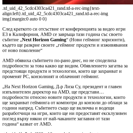
.td_uid_42_5cdc4303ca421_rand.td-a-rec-img{text-
align:left}.td_uid_42_5cdc4303ca421_rand.td-a-rec-img
img{margin:0 auto 0 0}
След краткото си отсъствие от конференцията за видео игри
Е3 в Калифорния, AMD се завръща тази година със своето
събитие „
Next Horizon Gaming
“ (Нови гейминг хоризонти),
където ще разкрие своите „гейминг продукти и изживявания
от ново поколение“
AMD обявиха събитието по-рано днес, но не споделиха
подробности за това какво ще видим. Обявлението загатва за
предстоящи продукти и технологии, които ще захранват и
променят PC, конзолният и облачният гейминг.
„На Next Horizon Gaming, Д-р Лиза Су, президент и главен
изпълнителен директор на AMD, ще представи…
подробности относно новите продукти и технологии, които
ще захранват гейминга от компютри до конзоли до облаци за
години напред. Събитието също ще включва и водещи
разработчици на игри, които ще ни предоставят ексклузивен
поглед върху някои от най-чаканите заглавия от тази
година“ казват от AMD.