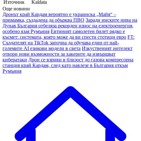
Източник
Kaldata
Още новини
Дронът край Кардам вероятно е украинска „Майя“ –
примамка, създадена да обърква ПВО
Заради ниските нива на
Дунав България отбеляза рекорден износ на електроенергия,
особено към Румъния
Евтиният самолетен билет рядко е
късмет: системата, която може да ви спести стотици евро
FT:
Създателят на TikTok започна да обучава един от най-
големите AI езикови модели в света
Изкуственият интелект
отвори нови възможности за хакерите да извършват
кибератаки
Дрон се взриви в близост до газова компресорна
станция край Кардам, след като навлезе в България откъм
Румъния