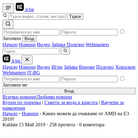
it
·
bg
Търси
Запомни
Вход
Начало
Новини
Видео
Забава
Полезно
Webmasters
it
·
bg
Начало
Новини
Видео
Игри
Забава
Вицове
Полезно
Хороскоп
Webmasters
IT-BG
Запомни ме
Вход
Всички новини
|
Любими новини
Кухни по поръчка
|
Съвети за мода и красота
|
Ваучери за
намаления
Начало
›
Новини
›
Какво можем да очакваме от AMD на E3
2019?
Kaldata
15 Май 2019
·
258 прочита
·
0 коментара