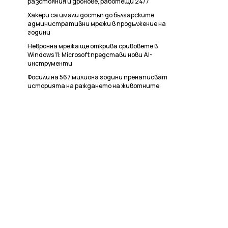
разстояния и дронове, работещи 24/7
Хакери са имали достъп до българските
административни мрежи в продължение на
години
Невронна мрежа ще открива сривовете в
Windows 11: Microsoft представи нови AI-
инструменти
Фосили на 567 милиона години пренаписват
историята на раждането на животните