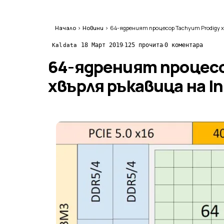
Начало
›
Новини
›
·
·
18 Март 2019
125 прочита
0 коментара
Kaldata
64-ядреният процесо
хвърля ръкавица на In