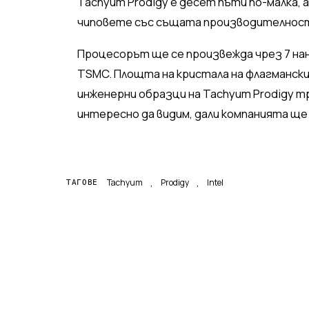
Tachyum Prodigy е десет пъти по-малка,
чиповете със същата производителнос
Процесорът ще се произвежда чрез 7 на
TSMC. Площта на кристала на флагмански
инженерни образци на Tachyum Prodigy тр
интересно да видим, дали компанията ще
,
,
Tachyum
Prodigy
Intel
ТАГОВЕ