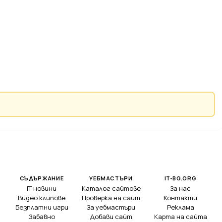
СЪДЪРЖАНИЕ
УЕБМАСТЪРИ
IT-BG.ORG
IT новини
Каталог сайтове
За нас
Видео клипове
Проверка на сайт
Контакти
Безплатни игри
За уебмастъри
Реклама
Забавно
Добави сайт
Карта на сайта