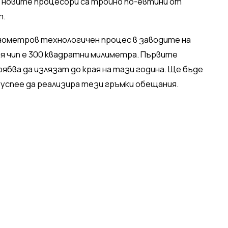
 а новите процесори са тройно по-евтини от
т.
нометров технологичен процес в заводите на
я чип е 300 квадратни милиметра. Първите
ябва да излязат до края на тази година. Ще бъде
 успее да реализира тези гръмки обещания.