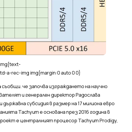
img{text-
td-a-rec-img img{margin:0 auto 0 0}
m
съобщи. че започва изграждането на научно
ователят и генерален директор Радослава
и държавна субсидия в размер на 17 милиона евро
анията Tachyum е основана през 2016 година в
проект е централният процесор Tachyum Prodigy,