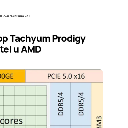
64-ядреният процесор Tachyum Prodigy хвърля ръкавица на Intel и AMD
р Tachyum Prodigy
tel и AMD