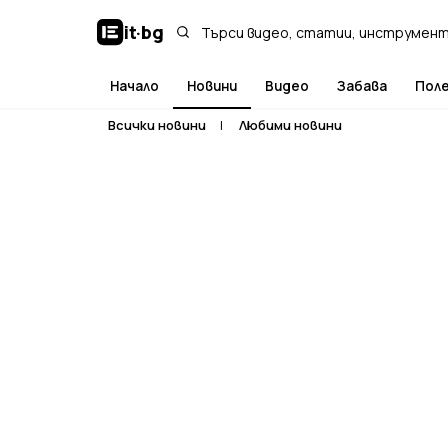
it
·
bg
Начало
Новини
Видео
Забава
Пол
Всички новини
|
Любими новини