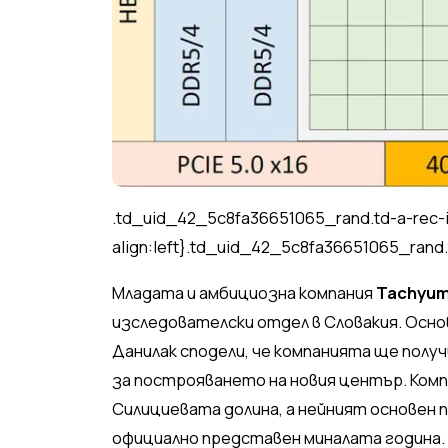
.td_uid_42_5c8fa36651065_rand.td-a-rec-
align:left}.td_uid_42_5c8fa36651065_rand.
Младата и амбициозна компания
Tachyu
изследователски отдел в Словакия. Осн
Данилак сподели, че компанията ще получ
за построяването на новия център. Комп
Силициевата долина, а нейният основен 
официално представен миналата година.