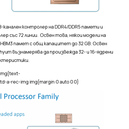
8-канален контролер на DDR4/DDR5 памети и
лер със 72 линии. Освен това, някои модели на
а HBM3 памет с общ капацитет до 32 GB. Освен
hyum възнамерява да произвежда 32- и 16-ядрени
актеристики.
img{text-
td-a-rec-img img{margin:0 auto 0 0}