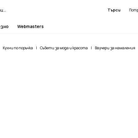
Търси
езно
Webmasters
Кухни по поръчка
|
Съвети за мода и красота
|
Ваучери за намаления