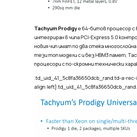
Tachyum Prodigy
е 64-битов процесор с 
интегриран в чипа PCI-Express 5.0 контро
новия чип имат по два стека многослойн
тези топ модели с и без HBM3 памет, Tac
процесори с по-скромни технически хар
.td_uid_41_5c8fa36650dcb_rand.td-a-rec-
align:left}.td_uid_41_5c8fa36650dcb_rand.