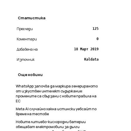
Статистика
Прегледи
125
Коментари
0
Добавена на
18 Март 2019
Източник
Kaldata
Още новини
WhatsApp започва да маркира генерираното
от изкуствен интелект съдържание:
промените са свързани с новите правила на
ЕС
Meta AI случайно хакна истински уебсайт по
време на тестове
Новите литиево-кислородни батерии
обещават електромобили за дълги