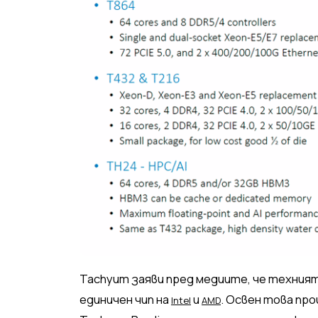
Tachyum заяви пред медиите, че техният
единичен чип на
и
. Освен това пр
Intel
AMD