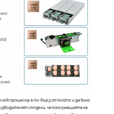
 нов процесор е по-бърз от който и да било
оизводителят сподели, че консумацията на