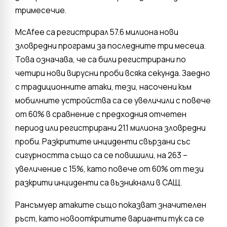
тримесечие.
McAfee са регистрирал 57.6 милиона нови
зловредни програми за последните три месеца.
Това означава, че са били регистрирани по
четири нови вирусни проби всяка секунда. Заедно
с традиционните атаки, тези, насочени към
мобилните устройства са се увеличили с повече
от 60% в сравнение с предходния отчетен
период или регистрирани 21.1 милиона зловредни
проби. Разкритите инциденти свързани със
сигурността също са се повишили, на 263 –
увеличение с 15%, като повече от 60% от тези
разкрити инциденти са възникнали в САЩ.
Рансъмуер атаките също показват значителен
ръст, като новооткритите варианти тук са се