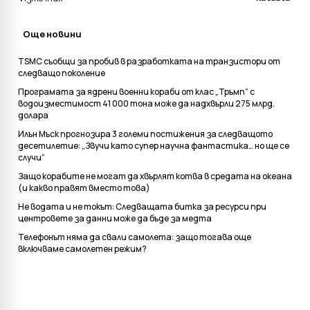
Още новини
TSMC съобщи за пробив в разработката на транзистори от
следващо поколение
Програмата за ядрени военни кораби от клас „Тръмп“ с
водоизместимост 41 000 тона може да надхвърли 275 млрд.
долара
Илън Мъск прогнозира 3 големи постижения за следващото
десетилетие: „Звучи като супер научна фантастика… но ще се
случи“
Защо корабите не могат да хвърлят котва в средата на океана
(и какво правят вместо това)
Не водата и не токът: Следващата битка за ресурси при
центровете за данни може да бъде за медта
Телефонът няма да свали самолета: защо тогава още
включваме самолетен режим?