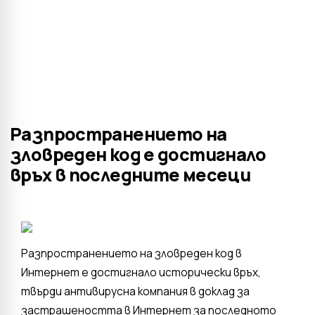
Разпространението на
зловреден код е достигнало
връх в последните месеци
Разпространението на зловреден код в
Интернет е достигнало исторически връх,
твърди антивирусна компания в доклад за
застрашеността в Интернет за последното