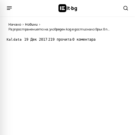
it
·
bg
Начало
›
Новини
›
Разпространението на зловреден код е достигнало връх в последните месеци
·
·
19 Дек 2017
219 прочита
0 коментара
Kaldata