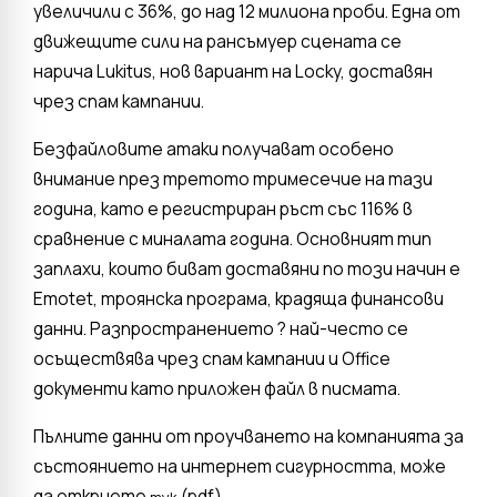
увеличили с 36%, до над 12 милиона проби. Една от
движещите сили на рансъмуер сцената се
нарича Lukitus, нов вариант на Locky, доставян
чрез спам кампании.
Безфайловите атаки получават особено
внимание през третото тримесечие на тази
година, като е регистриран ръст със 116% в
сравнение с миналата година. Основният тип
заплахи, които биват доставяни по този начин е
Emotet, троянска програма, крадяща финансови
данни. Разпространението ? най-често се
осъществява чрез спам кампании и Office
документи като приложен файл в писмата.
Пълните данни от проучването на компанията за
състоянието на интернет сигурността, може
да откриете
(pdf).