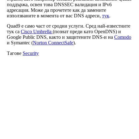
поддържа, освен това DNSSEC валидация и IPv6
адресация. Може да прочетете как да замените
използваните в момента от вас DNS адреси,
тук
.
Quad9 е само част от сродни услуги. Сред най-известните
тук са
Cisco Umbrella
(познат преди като OpenDNS) и
Google Public DNS, както и защитените DNS-и на
Comodo
и Symantec (
Norton ConnectSafe
).
Тагове
Security