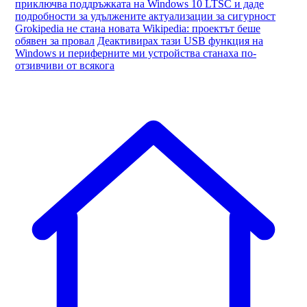
приключва поддръжката на Windows 10 LTSC и даде
подробности за удължените актуализации за сигурност
Grokipedia не стана новата Wikipedia: проектът беше
обявен за провал
Деактивирах тази USB функция на
Windows и периферните ми устройства станаха по-
отзивчиви от всякога