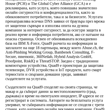
House (PCH) и The Global Cyber Alliance (GCA) и е
рекламирана, като услуга, която повишава значително
онлайн сигурността и конфиденциалността, както за
обикновените потребители, така и за бизнесите. Услугата
пренаправлява всички DNS заявки от браузъра през мрежа
от защитени сървъри и използва опита на дузина
компании за интернет сигурност, за да осигури защита в
реално време и информира потребителя, ако се натъкне на
опасна страница. Освен от обновяваната всекидневно
база на IBM X-Force, Quad9 разчита на информация за
заплахите на още 18 партньора, между които Abuse.ch, the
Anti-Phishing Working Group, Bambenek Consulting, F-
Secure, mnemonic, 360Netlab, Hybrid Analysis GmbH,
Proofpoint, RiskIQ и ThreatSTOP. Заедно с традиционни
компютърни устройства, Quad9 е проектиран да защитава
телевизори, DVR устройства и IoT продукти, като смарт
термостати и свързани домашни уреди, заявяват
създателите на услугата.
Създателите на Quad9 споделят на своята страница, че
макар и да събират данни за местоположението (град,
държава) и време на евентуален инцидент, IP адреси не се
регистрират в системата. Авторите на безплатната услуга
уверяват, че събираната информация не се споделя с трети
страни, като например онлайн рекламни компании. Quad9