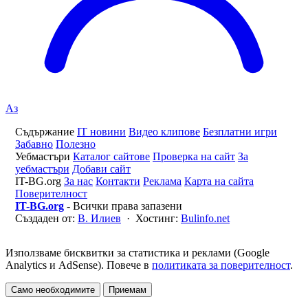
Аз
Съдържание
IT новини
Видео клипове
Безплатни игри
Забавно
Полезно
Уебмастъри
Каталог сайтове
Проверка на сайт
За
уебмастъри
Добави сайт
IT-BG.org
За нас
Контакти
Реклама
Карта на сайта
Поверителност
IT-BG.org
- Всички права запазени
Създаден от:
В. Илиев
· Хостинг:
Bulinfo.net
Използваме бисквитки за статистика и реклами (Google
Analytics и AdSense). Повече в
политиката за поверителност
.
Само необходимите
Приемам