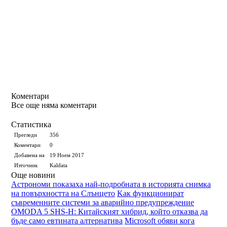
Коментари
Все още няма коментари
Статистика
Прегледи
356
Коментари
0
Добавена на
19 Ноем 2017
Източник
Kaldata
Още новини
Астрономи показаха най-подробната в историята снимка
на повърхността на Слънцето
Kак функционират
съвременните системи за аварийно предупреждение
OMODA 5 SHS-H: Китайският хибрид, който отказва да
бъде само евтината алтернатива
Microsoft обяви кога