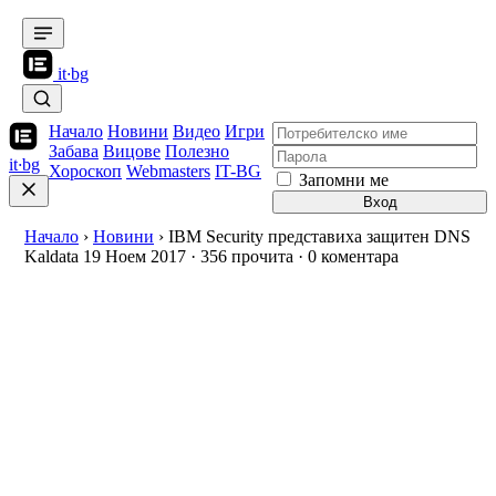
it
·
bg
Начало
Новини
Видео
Игри
Забава
Вицове
Полезно
it
·
bg
Хороскоп
Webmasters
IT-BG
Запомни ме
Вход
Начало
›
Новини
›
IBM Security представиха защитен DNS
Kaldata
19 Ноем 2017
·
356 прочита
·
0 коментара