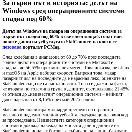
За първи път в историята: делът на
Windows сред операционните системи
спадна под 60%
Делът на Windows на пазара на операционни системи
за
първи път спадна под 60% в световен мащаб, сочат най-
новите данни на уеб услугата StatCounter, на които се
позовава
порталът PCMag.
След колебания в диапазона от 60 до 70% през последната
година делът на операционните системи на Microsoft е
спаднал до 56,55% през миналия месец. Това показва, че Linux
и macOS на Apple набират скорост. Въпреки това, макар
пазарният дял на последните да е нараснал леко, оценките на
StatCounter също не са напълно ясни. Това се дължи на факта,
че втората по големина група в данните, съставляваща 21,45%
се отнася до „неизвестни“ операционни системи – нейният
дял е нараснал от 8,16% през май 2025 година.
StatCounter анализира милиарди прегледи на страници
месечно в над един милион уебсайта, съдържащи неговия код
за проследяване. Неизвестната категория операционни
системи в доклада навежда на мисълта дали в данните на
StatCounter не попадат ботове за събиране на данни, базирани