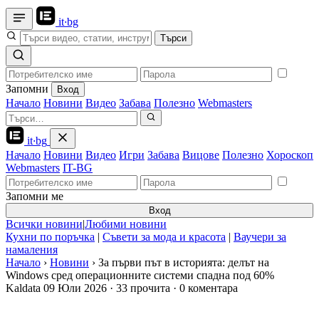
it
·
bg
Търси
Запомни
Вход
Начало
Новини
Видео
Забава
Полезно
Webmasters
it
·
bg
Начало
Новини
Видео
Игри
Забава
Вицове
Полезно
Хороскоп
Webmasters
IT-BG
Запомни ме
Вход
Всички новини
|
Любими новини
Кухни по поръчка
|
Съвети за мода и красота
|
Ваучери за
намаления
Начало
›
Новини
›
За първи път в историята: делът на
Windows сред операционните системи спадна под 60%
Kaldata
09 Юли 2026
·
33 прочита
·
0 коментара