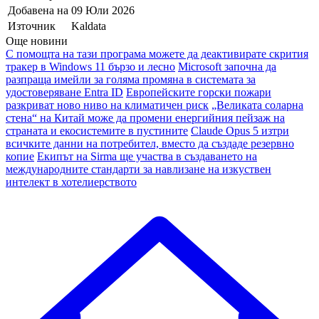
Добавена на
09 Юли 2026
Източник
Kaldata
Още новини
С помощта на тази програма можете да деактивирате скрития
тракер в Windows 11 бързо и лесно
Microsoft започна да
разпраща имейли за голяма промяна в системата за
удостоверяване Entra ID
Европейските горски пожари
разкриват ново ниво на климатичен риск
„Великата соларна
стена“ на Китай може да промени енергийния пейзаж на
страната и екосистемите в пустините
Claude Opus 5 изтри
всичките данни на потребител, вместо да създаде резервно
копие
Екипът на Sirma ще участва в създаването на
международните стандарти за навлизане на изкуствен
интелект в хотелиерството