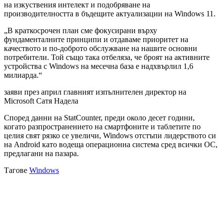
на изкуствения интелект и подобряване на
производителността в бъдещите актуализации на Windows 11.
„В краткосрочен план сме фокусирани върху
фундаменталните принципи и отдаваме приоритет на
качеството и по-доброто обслужване на нашите основни
потребители. Той също така отбеляза, че броят на активните
устройства с Windows на месечна база е надхвърлил 1,6
милиарда.“
заяви през април главният изпълнителен директор на
Microsoft Сатя Надела
Според данни на StatCounter, преди около десет години,
когато разпространението на смартфоните и таблетите по
целия свят рязко се увеличи, Windows отстъпи лидерството си
на Android като водеща операционна система сред всички ОС,
предлагани на пазара.
Тагове
Windows