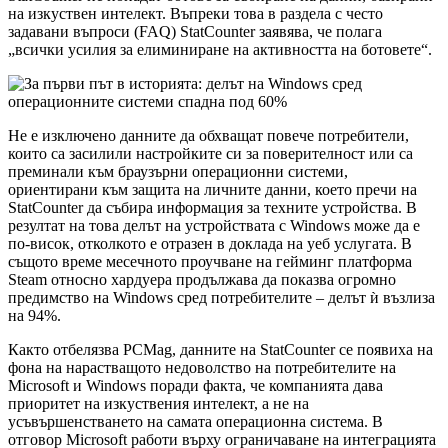
на изкуствен интелект. Въпреки това в раздела с често
задавани въпроси (FAQ) StatCounter заявява, че полага
„всички усилия за елиминиране на активността на ботовете“.
Не е изключено данните да обхващат повече потребители,
които са засилили настройките си за поверителност или са
преминали към браузърни операционни системи,
ориентирани към защита на личните данни, което пречи на
StatCounter да събира информация за техните устройства. В
резултат на това делът на устройствата с Windows може да е
по-висок, отколкото е отразен в доклада на уеб услугата. В
същото време месечното проучване на гейминг платформа
Steam относно хардуера продължава да показва огромно
предимство на Windows сред потребителите – делът ѝ възлиза
на 94%.
Както отбелязва PCMag, данните на StatCounter се появиха на
фона на нарастващото недоволство на потребителите на
Microsoft и Windows поради факта, че компанията дава
приоритет на изкуствения интелект, а не на
усъвършенстването на самата операционна система. В
отговор Microsoft работи върху ограничаване на интеграцията