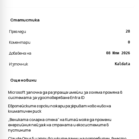
Статистика
Прегледи
28
Коментари
0
Добавена на
08 Юли 2026
Източник
Kaldata
Още новини
Microsoft започна да разпраща имейли за голяма промяна в
системата за удостоверяване Entra ID
Европейските горски пожари разкриват ново ниво на
климатичен риск
„Великата соларна стена“ на Китай може да промени
енергийния пейзаж на страната и екосистемите в
пустините
Claude Opus 5 изтри всичките данни на потребител, вместо