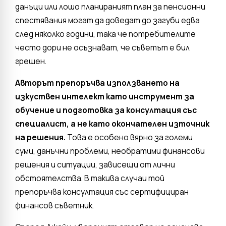
данъци или лошо планираният план за пенсионни
спестявания могат да доведат до загуби едва
след няколко години, така че потребителите
често дори не осъзнават, че съветът е бил
грешен.
Авторът препоръчва използването на
изкуствен интелект като инструмент за
обучение и подготовка за консултация със
специалист, а не като окончателен източник
на решения.
Това е особено вярно за големи
суми, данъчни проблеми, необратими финансови
решения и ситуации, зависещи от лични
обстоятелства. В такива случаи той
препоръчва консултация със сертифициран
финансов съветник.