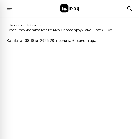
it
·
bg
Начало
›
Новини
›
Убедителността не е всичко. Според проучване, ChatGPT може да греши относно финансовите съвети
·
·
08 Юли 2026
28 прочита
0 коментара
Kaldata