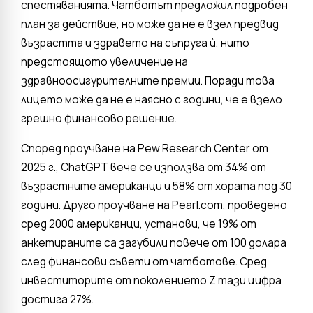
спестяванията. Чатботът предложил подробен
план за действие, но може да не е взел предвид
възрастта и здравето на съпруга ѝ, нито
предстоящото увеличение на
здравноосигурителните премии. Поради това
лицето може да не е наясно с години, че е взело
грешно финансово решение.
Според проучване на Pew Research Center от
2025 г., ChatGPT вече се използва от 34% от
възрастните американци и 58% от хората под 30
години. Друго проучване на Pearl.com, проведено
сред 2000 американци, установи, че 19% от
анкетираните са загубили повече от 100 долара
след финансови съвети от чатботове. Сред
инвеститорите от поколението Z тази цифра
достига 27%.