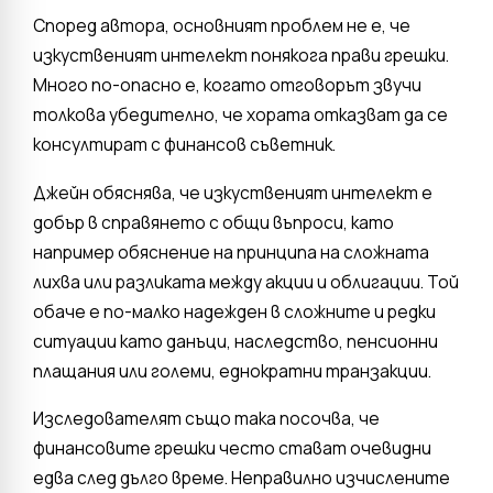
Според автора, основният проблем не е, че
изкуственият интелект понякога прави грешки.
Много по-опасно е, когато отговорът звучи
толкова убедително, че хората отказват да се
консултират с финансов съветник.
Джейн обяснява, че изкуственият интелект е
добър в справянето с общи въпроси, като
например обяснение на принципа на сложната
лихва или разликата между акции и облигации. Той
обаче е по-малко надежден в сложните и редки
ситуации като данъци, наследство, пенсионни
плащания или големи, еднократни транзакции.
Изследователят също така посочва, че
финансовите грешки често стават очевидни
едва след дълго време. Неправилно изчислените