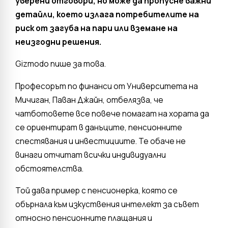
уверени отговори, но може да пропусне важни
детайли, което излага потребителите на
риск от загуба на пари или вземане на
неизгодни решения.
Gizmodo пише за това.
Професорът по финанси от Университета на
Мичиган, Паван Джайн, отбелязва, че
чатботовете все повече помагат на хората да
се ориентират в данъците, пенсионните
спестявания и инвестициите. Те обаче не
винаги отчитат всички индивидуални
обстоятелства.
Той дава пример с пенсионерка, която се
обърнала към изкуствения интелект за съвет
относно пенсионните плащания и