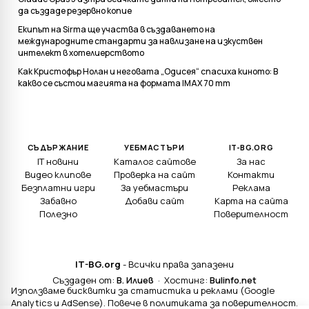
да създаде резервно копие
Екипът на Sirma ще участва в създаването на
международните стандарти за навлизане на изкуствен
интелект в хотелиерството
Как Кристофър Нолан и неговата „Одисея“ спасиха киното: В
какво се състои магията на формата IMAX 70 mm
СЪДЪРЖАНИЕ
УЕБМАСТЪРИ
IT-BG.ORG
IT новини
Каталог сайтове
За нас
Видео клипове
Проверка на сайт
Контакти
Безплатни игри
За уебмастъри
Реклама
Забавно
Добави сайт
Карта на сайта
Полезно
Поверителност
IT-BG.org
- Всички права запазени
Създаден от:
В. Илиев
· Хостинг:
Bulinfo.net
Използваме бисквитки за статистика и реклами (Google
Analytics и AdSense). Повече в
политиката за поверителност
.