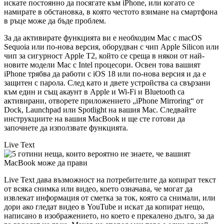
искате постоянно да посягате към iPhone, или когато се
намирате в обстановка, в която честото взимане на смартфона
в ръце може да бъде проблем.
За да активирате функцията ви е необходим Mac с macOS
Sequoia или по-нова версия, оборудван с чип Apple Silicon или
чип за сигурност Apple T2, който се среща в някои от най-
новите модели Mac с Intel процесори. Освен това вашият
iPhone трябва да работи с iOS 18 или по-нова версия и да е
защитен с парола. След като и двете устройства са свързани
към един и същ акаунт в Apple и Wi-Fi и Bluetooth са
активирани, отворете приложението „iPhone Mirroring“ от
Dock, Launchpad или Spotlight на вашия Mac. Следвайте
инструкциите на вашия MacBook и ще сте готови да
започнете да използвате функцията.
Live Text
Live Text дава възможност на потребителите да копират текст
от всяка снимка или видео, което означава, че могат да
извлекат информация от сметка за ток, която са снимали, или
дори ако гледат видео в YouTube и искат да копират нещо,
написано в изображението, но което е прекалено дълго, за да