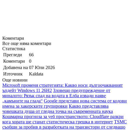
Коментари
Все още няма коментари
Статистика
Прегледи
66
Коментари
0
Добавена на
07 Юли 2026
Източник
Kaldata
Още новини
Microsoft променя стратегията: Какво носи дългоочакваният
ъпдейт Windows 11 26H2
Зловещо предупреждение от
миналото: Рязък спад на водата в Елба извади наяве
„камъните на глада“
Google представи нова система от кодови
имена за хакерските групировки
Какво представлява
човешката душа от гледна точка на съвременната наука
Кошмарна прогноза за уеб пространството: Cloudflare разкри
кога хората ще станат статистическа грешка в интернет
TSMC
съобщи за пробив в разработката на транзистори от следващо