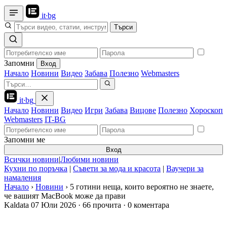
it
·
bg
Търси
Запомни
Вход
Начало
Новини
Видео
Забава
Полезно
Webmasters
it
·
bg
Начало
Новини
Видео
Игри
Забава
Вицове
Полезно
Хороскоп
Webmasters
IT-BG
Запомни ме
Вход
Всички новини
|
Любими новини
Кухни по поръчка
|
Съвети за мода и красота
|
Ваучери за
намаления
Начало
›
Новини
›
5 готини неща, които вероятно не знаете,
че вашият MacBook може да прави
Kaldata
07 Юли 2026
·
66 прочита
·
0 коментара