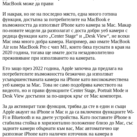
И накрая, но не на последно място, една много готина
функция, достъпна за потребителите на MacBook е
възможността да използват iPhone като камера за Mac. Макар
по-новите модели да разполагат с доста добри уеб камери с
редица функции като „Center Stage“ и „Desk View“, не всеки
Mac има много добра камера. Например, ако имате MacBook
Air или MacBook Pro с чип M1, които бяха пуснати в края на
2020 година, тогава ще имате доста незадоволително
преживяване при използването на камерата.
Ето защо през 2022 година, Apple започна да предлага на
потребителите възможността безжично да използват
усъвършенстваната камера на iPhone като висококачествена
уеб камера за Mac. Това не само подобрява качеството на
видеото, но и прави функциите Center Stage, Portrait Mode и
Desk View достъпни за по-широк кръг от Mac компютри.
За да активират тази функция, трябва да сте в един и същи
Apple акаунт на iPhone и Mac и да са включени функциите Wi-
Fi и Bluetooth и на двете устройства. Като поставите iPhone в
стабилна стойка в хоризонтално положение близо до Mac, със
задните камери обърнати към вас, Mac автоматично ще
разпознае iPhone като наличен източник на камера в