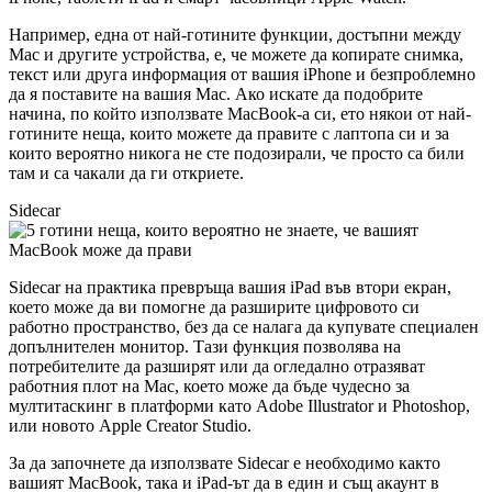
Например, една от най-готините функции, достъпни между
Mac и другите устройства, е, че можете да копирате снимка,
текст или друга информация от вашия iPhone и безпроблемно
да я поставите на вашия Mac. Ако искате да подобрите
начина, по който използвате MacBook-а си, ето някои от най-
готините неща, които можете да правите с лаптопа си и за
които вероятно никога не сте подозирали, че просто са били
там и са чакали да ги откриете.
Sidecar
Sidecar на практика превръща вашия iPad във втори екран,
което може да ви помогне да разширите цифровото си
работно пространство, без да се налага да купувате специален
допълнителен монитор. Тази функция позволява на
потребителите да разширят или да огледално отразяват
работния плот на Mac, което може да бъде чудесно за
мултитаскинг в платформи като Adobe Illustrator и Photoshop,
или новото Apple Creator Studio.
За да започнете да използвате Sidecar е необходимо както
вашият MacBook, така и iPad-ът да в един и същ акаунт в