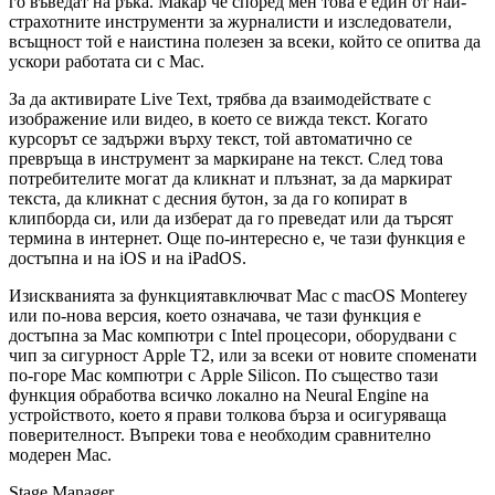
го въведат на ръка. Макар че според мен това е един от най-
страхотните инструменти за журналисти и изследователи,
всъщност той е наистина полезен за всеки, който се опитва да
ускори работата си с Mac.
За да активирате Live Text, трябва да взаимодействате с
изображение или видео, в което се вижда текст. Когато
курсорът се задържи върху текст, той автоматично се
превръща в инструмент за маркиране на текст. След това
потребителите могат да кликнат и плъзнат, за да маркират
текста, да кликнат с десния бутон, за да го копират в
клипборда си, или да изберат да го преведат или да търсят
термина в интернет. Още по-интересно е, че тази функция е
достъпна и на iOS и на iPadOS.
Изискванията за функциятавключват Mac с macOS Monterey
или по-нова версия, което означава, че тази функция е
достъпна за Mac компютри с Intel процесори, оборудвани с
чип за сигурност Apple T2, или за всеки от новите споменати
по-горе Mac компютри с Apple Silicon. По същество тази
функция обработва всичко локално на Neural Engine на
устройството, което я прави толкова бърза и осигуряваща
поверителност. Въпреки това е необходим сравнително
модерен Mac.
Stage Manager