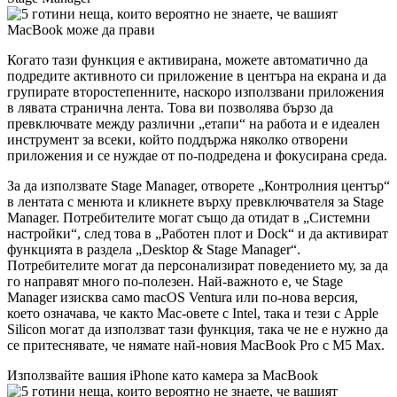
Когато тази функция е активирана, можете автоматично да
подредите активното си приложение в центъра на екрана и да
групирате второстепенните, наскоро използвани приложения
в лявата странична лента. Това ви позволява бързо да
превключвате между различни „етапи“ на работа и е идеален
инструмент за всеки, който поддържа няколко отворени
приложения и се нуждае от по-подредена и фокусирана среда.
За да използвате Stage Manager, отворете „Контролния център“
в лентата с менюта и кликнете върху превключвателя за Stage
Manager. Потребителите могат също да отидат в „Системни
настройки“, след това в „Работен плот и Dock“ и да активират
функцията в раздела „Desktop & Stage Manager“.
Потребителите могат да персонализират поведението му, за да
го направят много по-полезен. Най-важното е, че Stage
Manager изисква само macOS Ventura или по-нова версия,
което означава, че както Mac-овете с Intel, така и тези с Apple
Silicon могат да използват тази функция, така че не е нужно да
се притеснявате, че нямате най-новия MacBook Pro с M5 Max.
Използвайте вашия iPhone като камера за MacBook