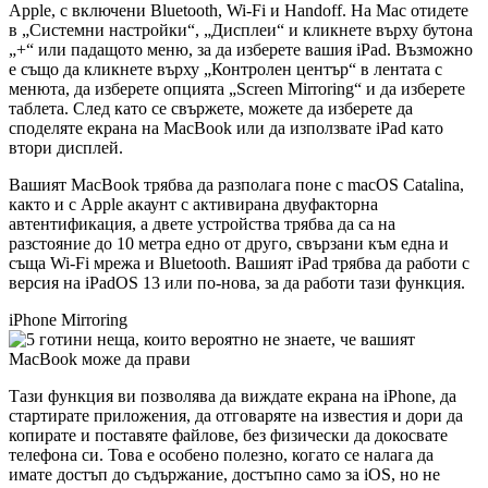
Apple, с включени Bluetooth, Wi-Fi и Handoff. На Mac отидете
в „Системни настройки“, „Дисплеи“ и кликнете върху бутона
„+“ или падащото меню, за да изберете вашия iPad. Възможно
е също да кликнете върху „Контролен център“ в лентата с
менюта, да изберете опцията „Screen Mirroring“ и да изберете
таблета. След като се свържете, можете да изберете да
споделяте екрана на MacBook или да използвате iPad като
втори дисплей.
Вашият MacBook трябва да разполага поне с macOS Catalina,
както и с Apple акаунт с активирана двуфакторна
автентификация, а двете устройства трябва да са на
разстояние до 10 метра едно от друго, свързани към една и
съща Wi-Fi мрежа и Bluetooth. Вашият iPad трябва да работи с
версия на iPadOS 13 или по-нова, за да работи тази функция.
iPhone Mirroring
Тази функция ви позволява да виждате екрана на iPhone, да
стартирате приложения, да отговаряте на известия и дори да
копирате и поставяте файлове, без физически да докосвате
телефона си. Това е особено полезно, когато се налага да
имате достъп до съдържание, достъпно само за iOS, но не