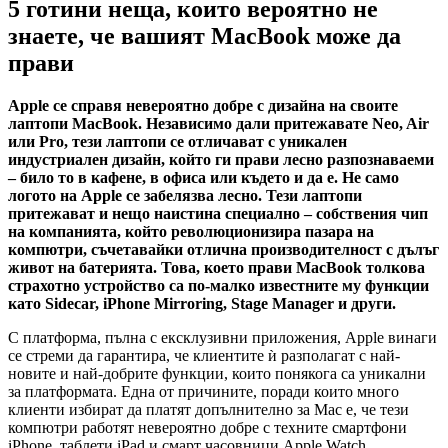
5 готини неща, които вероятно не
знаете, че вашият MacBook може да
прави
Apple се справя невероятно добре с дизайна на своите
лаптопи MacBook. Независимо дали притежавате Neo, Air
или Pro, тези лаптопи се отличават с уникален
индустриален дизайн, който ги прави лесно разпознаваеми
– било то в кафене, в офиса или където и да е. Не само
логото на Apple се забелязва лесно. Тези лаптопи
притежават и нещо наистина специално – собствения чип
на компанията, който революционизира пазара на
компютри, съчетавайки отлична производителност с дълъг
живот на батерията. Това, което прави MacBook толкова
страхотно устройство са по-малко известните му функции
като Sidecar, iPhone Mirroring, Stage Manager и други.
С платформа, пълна с ексклузивни приложения, Apple винаги
се стреми да гарантира, че клиентите ѝ разполагат с най-
новите и най-добрите функции, които понякога са уникални
за платформата. Една от причините, поради които много
клиенти избират да платят допълнително за Mac е, че тези
компютри работят невероятно добре с техните смартфони
iPhone, таблети iPad и смарт часовници Apple Watch.