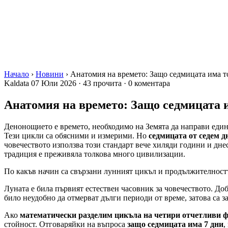
Начало
›
Новини
›
Анатомия на времето: Защо седмицата има то
Kaldata
07 Юли 2026
·
43 прочита
·
0 коментара
Анатомия на времето: Защо седмицата и
Денонощието е времето, необходимо на Земята да направи един 
Тези цикли са обясними и измерими. Но
седмицата от седем д
човечеството използва този стандарт вече хиляди години и днес
традиция е преживяла толкова много цивилизации.
По какъв начин са свързани лунният цикъл и продължителност
Луната е била първият естествен часовник за човечеството. Доб
било неудобно да отмерват дълги периоди от време, затова са з
Ако
математически разделим цикъла на четири отчетливи фа
стойност. Отговаряйки на въпроса
защо седмицата има 7 дни
,