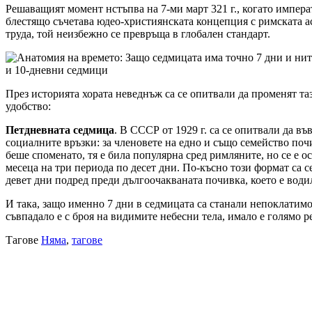
Решаващият момент нстъпва на 7-ми март 321 г., когато импера
блестящо съчетава юдео-християнската концепция с римската а
труда, той неизбежно се превръща в глобален стандарт.
и 10-дневни седмици
През историята хората неведнъж са се опитвали да променят та
удобство:
Петдневната седмица
. В СССР от 1929 г. са се опитвали да в
социалните връзки: за членовете на едно и също семейство поч
беше споменато, тя е била популярна сред римляните, но се е о
месеца на три периода по десет дни. По-късно този формат са с
девет дни подред преди дългоочакваната почивка, което е води
И така, защо именно 7 дни в седмицата са станали непоклатимо
съвпадало е с броя на видимите небесни тела, имало е голямо 
Тагове
Няма
,
тагове