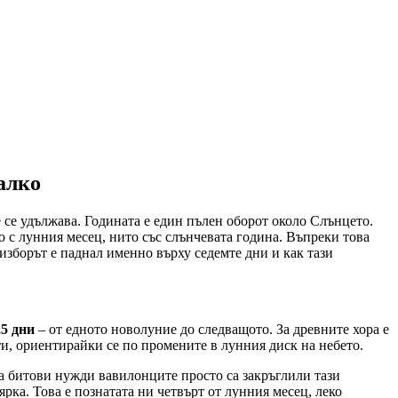
алко
 се удължава. Годината е един пълен оборот около Слънцето.
 с лунния месец, нито със слънчевата година. Въпреки това
 изборът е паднал именно върху седемте дни и как тази
5 дни
– от едното новолуние до следващото. За древните хора е
ти, ориентирайки се по промените в лунния диск на небето.
за битови нужди вавилонците просто са закръглили тази
рка. Това е познатата ни четвърт от лунния месец, леко