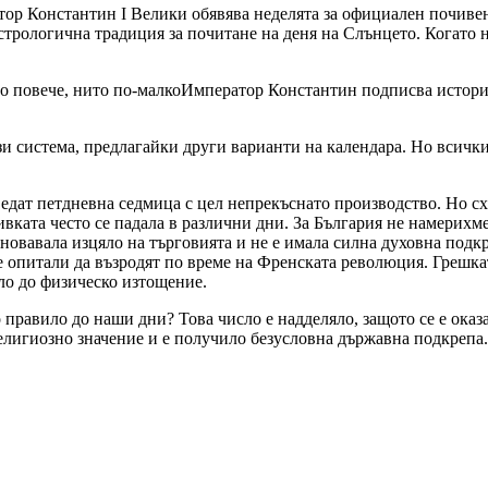
тор Константин I Велики обявява неделята за официален почивен 
стрологична традиция за почитане на деня на Слънцето. Когато 
Император Константин подписва историч
зи система, предлагайки други варианти на календара. Но всички
ъведат петдневна седмица с цел непрекъснато производство. Но 
ивката често се падала в различни дни. За България не намерих
сновавала изцяло на търговията и не е имала силна духовна подк
е опитали да възродят по време на Френската революция. Грешката
ло до физическо изтощение.
 правило до наши дни? Това число е надделяло, защото се е ока
религиозно значение и е получило безусловна държавна подкрепа.