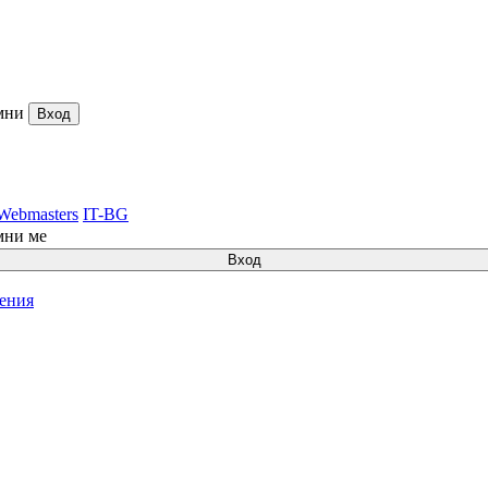
мни
Вход
Webmasters
IT-BG
мни ме
Вход
ления