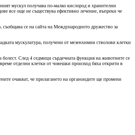
ечният мускул получава по-малко кислород и хранителни
ове все още не съществува ефективно лечение, въпреки че
, съобщава се на сайта на Международното дружество за
ладката мускулатура, получени от мезенхимни стволови клетки
а болест. След 4 седмици сърдечната функция на животните се
о време отделни клетки от човешки произход бяха открити в
ните очакват, че прилагането на органоидите ще промени