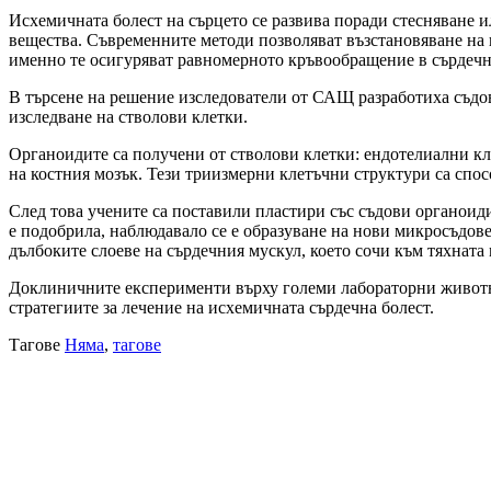
Исхемичната болест на сърцето се развива поради стесняване и
вещества. Съвременните методи позволяват възстановяване на 
именно те осигуряват равномерното кръвообращение в сърдечн
В търсене на решение изследователи от САЩ разработиха съдов
изследване на стволови клетки.
Органоидите са получени от стволови клетки: ендотелиални кл
на костния мозък. Тези триизмерни клетъчни структури са спос
След това учените са поставили пластири със съдови органоиди
е подобрила, наблюдавало се е образуване на нови микросъдове
дълбоките слоеве на сърдечния мускул, което сочи към тяхната
Доклиничните експерименти върху големи лабораторни животни
стратегиите за лечение на исхемичната сърдечна болест.
Тагове
Няма
,
тагове