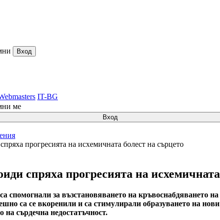
мни
Вход
Webmasters
IT-BG
мни ме
Вход
ления
спряха прогресията на исхемичната болест на сърцето
иди спряха прогресията на исхемичната
са спомогнали за възстановяването на кръвоснабдяването на 
но са се вкоренили и са стимулирали образуването на нови 
о на сърдечна недостатъчност.