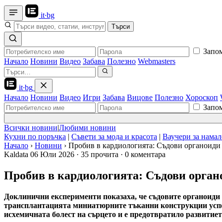
it
·
bg
Търси
Запо
Начало
Новини
Видео
Забава
Полезно
Webmasters
it
·
bg
Начало
Новини
Видео
Игри
Забава
Вицове
Полезно
Хороскоп
Запо
Всички новини
|
Любими новини
Кухни по поръчка
|
Съвети за мода и красота
|
Ваучери за нама
Начало
›
Новини
›
Пробив в кардиологията: Съдови органоиди 
Kaldata
06 Юли 2026
·
35 прочита
·
0 коментара
Пробив в кардиологията: Съдови органо
Доклинични експерименти показаха, че съдовите органоиди 
трансплантацията миниатюрните тъканни конструкции успеш
исхемичната болест на сърцето и е предотвратило развитиет