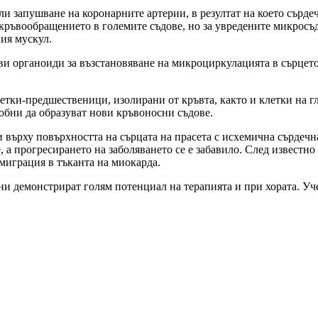
ли запушване на коронарните артерии, в резултат на което сърд
кръвообращението в големите съдове, но за увредените микросъд
ия мускул.
и органоиди за възстановяване на микроциркулацията в сърцето
етки-предшественици, изолирани от кръвта, както и клетки на г
обни да образуват нови кръвоносни съдове.
 върху повърхността на сърцата на прасета с исхемична сърдечн
, а прогресирането на заболяването се е забавило. След известн
 миграция в тъканта на миокарда.
 демонстрират голям потенциал на терапията и при хората. Уче