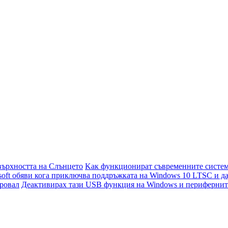
върхността на Слънцето
Kак функционират съвременните систем
soft обяви кога приключва поддръжката на Windows 10 LTSC и да
провал
Деактивирах тази USB функция на Windows и периферните 