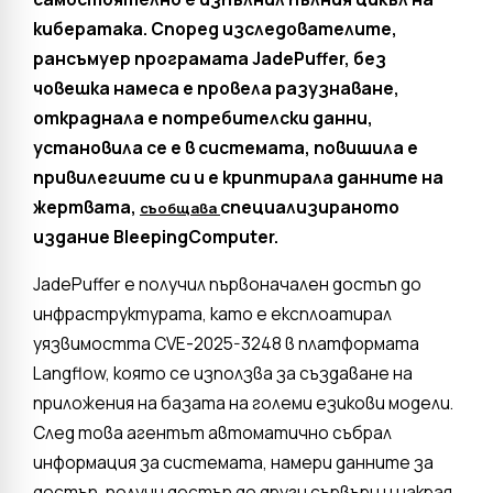
кибератака. Според изследователите,
рансъмуер програмата JadePuffer, без
човешка намеса е провела разузнаване,
откраднала е потребителски данни,
установила се е в системата, повишила е
привилегиите си и е криптирала данните на
жертвата,
специализираното
съобщава
издание BleepingComputer.
JadePuffer е получил първоначален достъп до
инфраструктурата, като е експлоатирал
уязвимостта CVE-2025-3248 в платформата
Langflow, която се използва за създаване на
приложения на базата на големи езикови модели.
След това агентът автоматично събрал
информация за системата, намери данните за
достъп, получи достъп до други сървъри и накрая