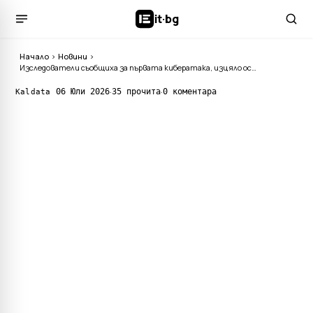
it
·
bg
Начало
›
Новини
›
Изследователи съобщиха за първата кибератака, изцяло осъществена от агентен AI
·
·
06 Юли 2026
35 прочита
0 коментара
Kaldata