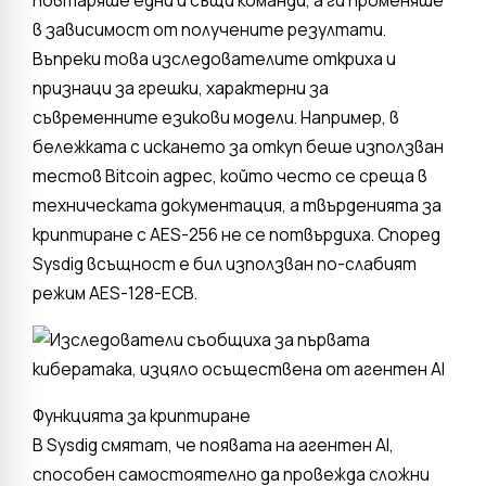
в зависимост от получените резултати.
Въпреки това изследователите откриха и
признаци за грешки, характерни за
съвременните езикови модели. Например, в
бележката с искането за откуп беше използван
тестов Bitcoin адрес, който често се среща в
техническата документация, а твърденията за
криптиране с AES-256 не се потвърдиха. Според
Sysdig всъщност е бил използван по-слабият
режим AES-128-ECB.
Функцията за криптиране
В Sysdig смятат, че появата на агентен AI,
способен самостоятелно да провежда сложни