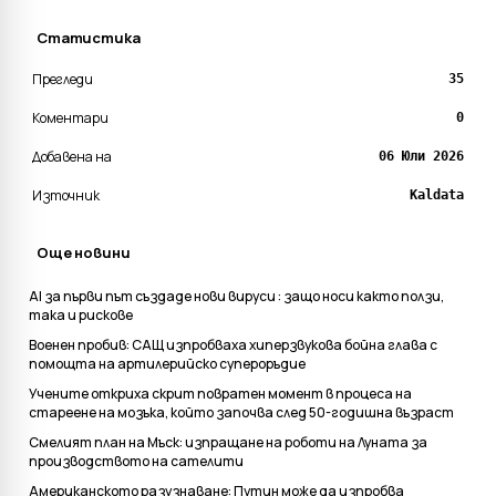
Статистика
Прегледи
35
Коментари
0
Добавена на
06 Юли 2026
Източник
Kaldata
Още новини
AI за първи път създадe нови вируси : защо носи както ползи,
така и рискове
Военен пробив: САЩ изпробваха хиперзвукова бойна глава с
помощта на артилерийско супероръдие
Учените откриха скрит повратен момент в процеса на
стареене на мозъка, който започва след 50-годишна възраст
Смелият план на Мъск: изпращане на роботи на Луната за
производството на сателити
Американското разузнаване: Путин може да изпробва