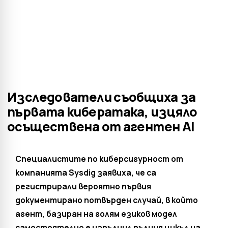
Изследователи съобщиха за
първата кибератака, изцяло
осъществена от агентен AI
Специалистите по киберсигурност от
компанията Sysdig заявиха, че са
регистрирали вероятно първия
документирано потвърден случай, в който
агент, базиран на голям езиков модел
самостоятелно е изпълнил пълния цикъл на