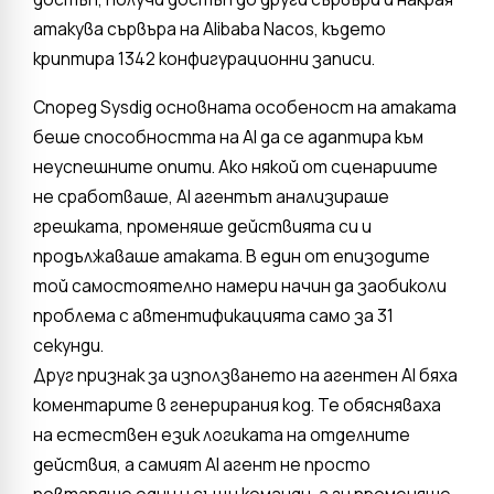
атакува сървъра на Alibaba Nacos, където
криптира 1342 конфигурационни записи.
Според Sysdig основната особеност на атаката
беше способността на AI да се адаптира към
неуспешните опити. Ако някой от сценариите
не сработваше, AI агентът анализираше
грешката, променяше действията си и
продължаваше атаката. В един от епизодите
той самостоятелно намери начин да заобиколи
проблема с автентификацията само за 31
секунди.
Друг признак за използването на агентен AI бяха
коментарите в генерирания код. Те обясняваха
на естествен език логиката на отделните
действия, а самият AI агент не просто
повтаряше едни и същи команди, а ги променяше