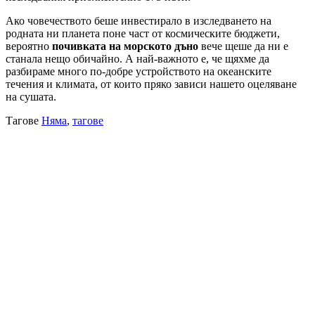
Ако човечеството беше инвестирало в изследването на
родната ни планета поне част от космическите бюджети,
вероятно
почивката на морското дъно
вече щеше да ни е
станала нещо обичайно. А най-важното е, че щяхме да
разбираме много по-добре устройството на океанските
течения и климата, от които пряко зависи нашето оцеляване
на сушата.
Тагове
Няма
,
тагове