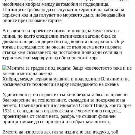
необичаен хибрид между автомобил и подводница.
Пътниците трябвало да се спускат в херметична кабина на
верижен ход и да пътуват по морското дъно, наблюдавайки
рибите през илюминаторите.
В същия този проект се описва и подводна железопътна
линия, по която специални пътнически вагони биха се
движили по релси директно под водната повърхност. Още
тогава изследването на океана се възприема като първата
стъпка към създаването на постоянни подводни селища и
туристически маршрути за обикновените хора.
Хибрид между верижна машина и подводница Влиянието на
космическите технологии върху изследването на океана
Удивително е, но първите стъпки в бездната бяха направени
благодарение на технологиите, създадени за покоряване на
небето. Швейцарският изследовател Огюст Пикар, който през
1931 г. се издигна в стратосферата с херметична гондола,
проектирана от самия него, разбра, че същият физичен
принцип може да се приложи и в обратната посока.
Вместо да използва лек газ за издигане във въздуха, той