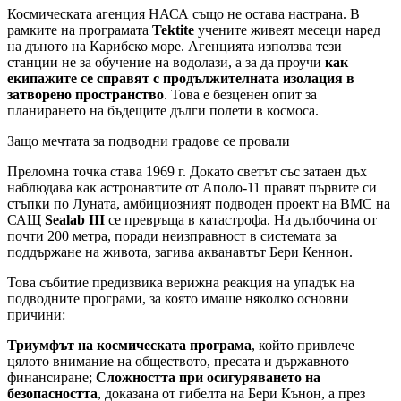
Космическата агенция НАСА също не остава настрана. В
рамките на програмата
Tektite
учените живеят месеци наред
на дъното на Карибско море. Агенцията използва тези
станции не за обучение на водолази, а за да проучи
как
екипажите се справят с продължителната изолация в
затворено пространство
. Това е безценен опит за
планирането на бъдещите дълги полети в космоса.
Защо мечтата за подводни градове се провали
Преломна точка става 1969 г. Докато светът със затаен дъх
наблюдава как астронавтите от Аполо-11 правят първите си
стъпки по Луната, амбициозният подводен проект на ВМС на
САЩ
Sealab III
се превръща в катастрофа. На дълбочина от
почти 200 метра, поради неизправност в системата за
поддържане на живота, загива акванавтът Бери Кеннон.
Това събитие предизвика верижна реакция на упадък на
подводните програми, за която имаше няколко основни
причини:
Триумфът на космическата програма
, който привлече
цялото внимание на обществото, пресата и държавното
финансиране;
Сложността при осигуряването на
безопасността
, доказана от гибелта на Бери Кънон, а през