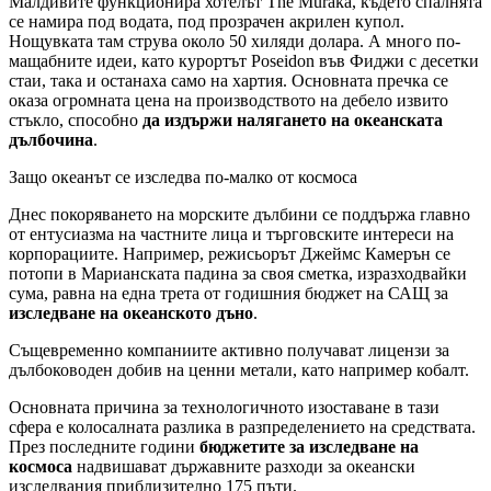
Малдивите функционира хотелът The Muraka, където спалнята
се намира под водата, под прозрачен акрилен купол.
Нощувката там струва около 50 хиляди долара. А много по-
мащабните идеи, като курортът Poseidon във Фиджи с десетки
стаи, така и останаха само на хартия. Основната пречка се
оказа огромната цена на производството на дебело извито
стъкло, способно
да издържи налягането на океанската
дълбочина
.
Защо океанът се изследва по-малко от космоса
Днес покоряването на морските дълбини се поддържа главно
от ентусиазма на частните лица и търговските интереси на
корпорациите. Например, режисьорът Джеймс Камерън се
потопи в Марианската падина за своя сметка, изразходвайки
сума, равна на една трета от годишния бюджет на САЩ за
изследване на океанското дъно
.
Същевременно компаниите активно получават лицензи за
дълбоководен добив на ценни метали, като например кобалт.
Основната причина за технологичното изоставане в тази
сфера е колосалната разлика в разпределението на средствата.
През последните години
бюджетите за изследване на
космоса
надвишават държавните разходи за океански
изследвания приблизително 175 пъти.