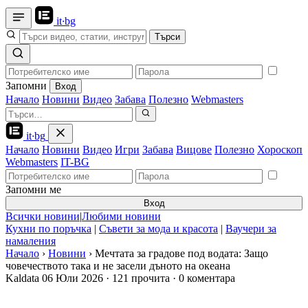
it
·
bg
Търси
Запомни
Вход
Начало
Новини
Видео
Забава
Полезно
Webmasters
it
·
bg
Начало
Новини
Видео
Игри
Забава
Вицове
Полезно
Хороскоп
Webmasters
IT-BG
Запомни ме
Вход
Всички новини
|
Любими новини
Кухни по поръчка
|
Съвети за мода и красота
|
Ваучери за
намаления
Начало
›
Новини
›
Мечтата за градове под водата: Защо
човечеството така и не засели дъното на океана
Kaldata
06 Юли 2026
·
121 прочита
·
0 коментара