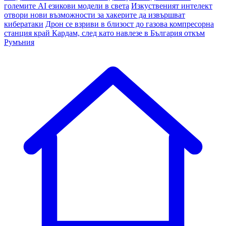
големите AI езикови модели в света
Изкуственият интелект
отвори нови възможности за хакерите да извършват
кибератаки
Дрон се взриви в близост до газова компресорна
станция край Кардам, след като навлезе в България откъм
Румъния