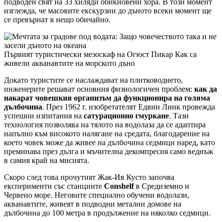
подводен свят на 33 хиляди обикновени хора. В този момент
изглежда, че масовите екскурзии до дъното всеки момент ще
се превърнат в нещо обичайно.
Първият туристически мезоскаф на Огюст Пикар Как са
живели акванавтите на морското дъно
Докато туристите се наслаждават на плитководието,
инженерите решават основния физиологичен проблем:
как да
накарат човешкия организъм да функционира на голяма
дълбочина
. През 1962 г. изобретателят Едвин Линк провежда
успешни изпитания на
сатурационно гмуркане
. Тази
технология позволява на тялото на водолаза да се адаптира
напълно към високото налягане на средата, благодарение на
което човек може да живее на дълбочина седмици наред, като
преминава през дълга и мъчителна декомпресия само веднъж
в самия край на мисията.
Скоро след това прочутият Жак-Ив Кусто започва
експерименти със станциите
Conshelf
в Средиземно и
Червено море. Неговите специално обучени водолази,
акванавтите, живеят в подводни метални домове на
дълбочина до 100 метра в продължение на няколко седмици.