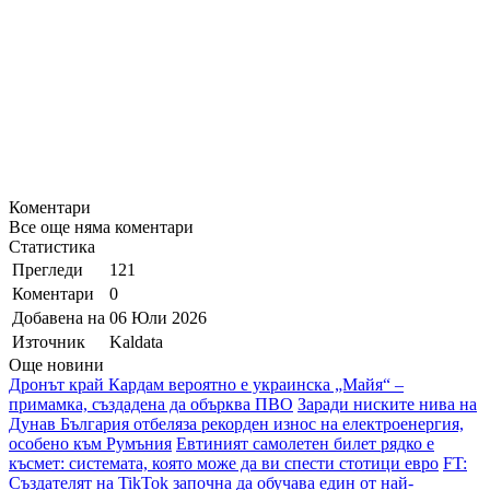
Коментари
Все още няма коментари
Статистика
Прегледи
121
Коментари
0
Добавена на
06 Юли 2026
Източник
Kaldata
Още новини
Дронът край Кардам вероятно е украинска „Майя“ –
примамка, създадена да обърква ПВО
Заради ниските нива на
Дунав България отбеляза рекорден износ на електроенергия,
особено към Румъния
Евтиният самолетен билет рядко е
късмет: системата, която може да ви спести стотици евро
FT:
Създателят на TikTok започна да обучава един от най-