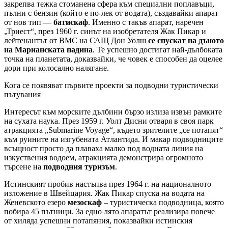
закрепва тежка стоманена сфера към специални поплавъци,
пълни с бензин (който е по-лек от водата), създавайки апарат
от нов тип —
батискаф
. Именно с такъв апарат, наречен
„Триест“, през 1960 г. синът на изобретателя Жак Пикар и
лейтенантът от ВМС на САЩ Дон Уолш
се спускат на дъното
на Марианската падина
. Те успешно достигат най-дълбоката
точка на планетата, доказвайки, че човек е способен да оцелее
дори при колосално налягане.
Кога се появяват първите проекти за подводни туристически
пътувания
Интересът към морските дълбини бързо излиза извън рамките
на сухата наука. През 1959 г. Уолт Дисни отваря в своя парк
атракцията „Submarine Voyage“, където зрителите „се потапят“
към руините на изгубената Атлантида. И макар подводниците
всъщност просто да плаваха малко под водната линия на
изкуствения водоем, атракцията демонстрира огромното
търсене на
подводния туризъм
.
Истинският пробив настъпва през 1964 г. на националното
изложение в Швейцария. Жак Пикар спуска на водата на
Женевското езеро
мезоскаф
– туристическа подводница, която
побира 45 пътници. За едно лято апаратът реализира повече
от хиляда успешни потапяния, показвайки истинския