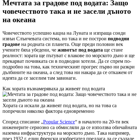
Мечтата за градове под водата: Защо
човечеството така и не засели дъното
на океана
Човечеството успешно кацна на Луната и изпраща сонди
извън Слънчевата система, но така и не построи
подводни
градове
на родната си планета. Още преди половин век
учените бяха убедени, че
животът под водата
ще стане
реалност: хората ще пътуват с влакове по морското дъно и ще
прекарват почивката си в подводни хотели. Да се спрем по-
подробно на това, как техническият прогрес първо ни разкри
дълбините на океана, а след това ни накара да се откажем от
идеята да се заселим там завинаги.
Как хората възнамеряваха да живеят под водата
Хората са искали да живеят под водата, но на това са
попречили няколко фактора едновременно
Според списание „
Popular Science
“ в началото на 20-ти век
инженерите сериозно са обмисляли да се използва обичайната
наземна инфраструктура на морското дъно. Така например,
през 1932 г. един френски изобретател предлага да се създаде