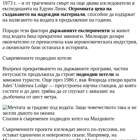
1973 г. – и от трагичната смърт на още двама изследователи в
експедицията на Едуин Линк;
Огромната цена на
създаването на надеждни материали
, способни да издържат
на налягането на водата в продължение на години.
Поради тези фактори
държавните експерименти
за живот
под водата бяха прекратени завинаги. Милиарди долари
окончателно се пренасочиха към аерокосмическата индустрия,
а океанските бази останаха в историята.
Съвременните подводни хотели
Въпреки прекратяването на държавните програми, частни
ентусиасти продължиха да строят
подводни хотели
за
заможни туристи. Още през 1986 г. във Флорида отвори врати
Jules’ Undersea Lodge — преустроена научна станция, до която
гостите и до днес трябва да се спускат с акваланг на
дълбочина от шест метра.
Спалня в съвременен подводен хотел на Малдивите
Съвременните проекти изглеждат много по-луксозни, но
остават единични и невероятно скъпи. Например, на