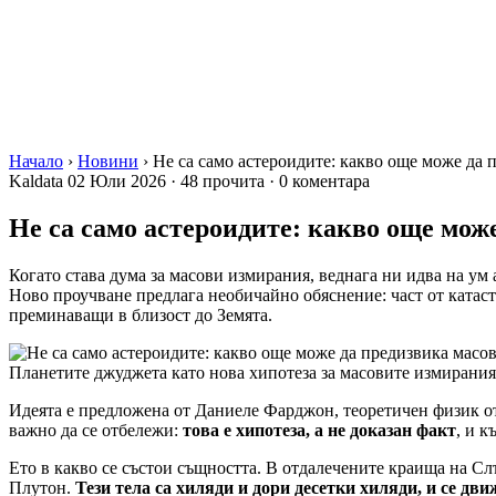
Начало
›
Новини
›
Не са само астероидите: какво още може да 
Kaldata
02 Юли 2026
·
48 прочита
·
0 коментара
Не са само астероидите: какво още мож
Когато става дума за масови измирания, веднага ни идва на у
Ново проучване предлага необичайно обяснение: част от катаст
преминаващи в близост до Земята.
Планетите джуджета като нова хипотеза за масовите измирания
Идеята е предложена от Даниеле Фарджон, теоретичен физик от 
важно да се отбележи:
това е хипотеза, а не доказан факт
, и к
Ето в какво се състои същността. В отдалечените краища на Сл
Плутон.
Тези тела са хиляди и дори десетки хиляди, и се дв