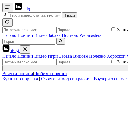
it
·
bg
Търси
Запо
Начало
Новини
Видео
Забава
Полезно
Webmasters
it
·
bg
Начало
Новини
Видео
Игри
Забава
Вицове
Полезно
Хороскоп
Запо
Всички новини
|
Любими новини
Кухни по поръчка
|
Съвети за мода и красота
|
Ваучери за нама