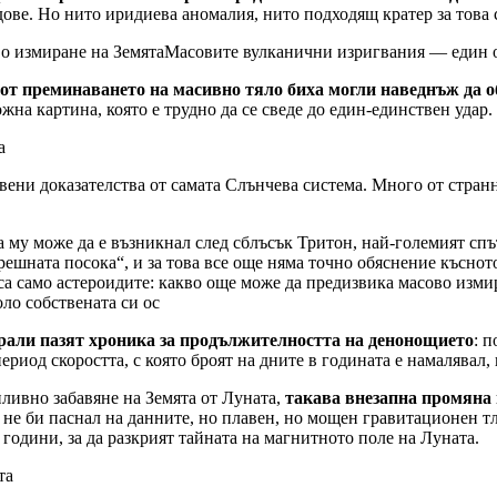
ове. Но нито иридиева аномалия, нито подходящ кратер за това с
Масовите вулканични изригвания — един о
от преминаването на масивно тяло биха могли наведнъж да о
жна картина, която е трудно да се сведе до един-единствен удар.
а
свени доказателства от самата Слънчева система. Много от стран
 му може да е възникнал след сблъсък Тритон, най-големият спъ
решната посока“, и за това все още няма точно обяснение късно
оло собствената си ос
рали пазят хроника за продължителността на денонощието
: 
ериод скоростта, с която броят на дните в годината е намалявал, 
ливно забавяне на Земята от Луната,
такава внезапна промяна 
 не би паснал на данните, но плавен, но мощен гравитационен т
 години, за да разкрият тайната на магнитното поле на Луната.
та