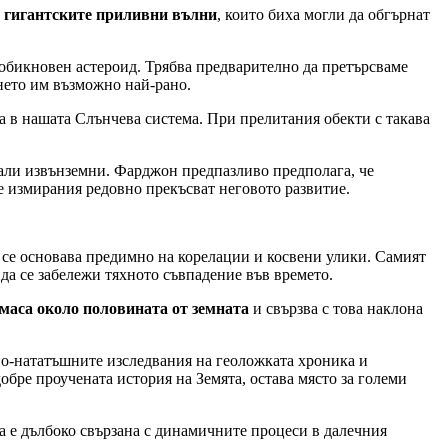
а
гигантските приливни вълни
, които биха могли да обгърнат
а обикновен астероид. Трябва предварително да претърсваме
нето им възможно най-рано.
са в нашата Слънчева система. При прелитания обекти с такава
али извънземни. Фарджон предпазливо предполага, че
е измирания редовно прекъсват неговото развитие.
 и се основава предимно на корелации и косвени улики. Самият
 да се забележи тяхното съвпадение във времето.
 маса около половината от земната
и свързва с това наклона
 по-нататъшните изследвания на геоложката хроника и
добре проучената история на Земята, остава място за големи
 а е дълбоко свързана с динамичните процеси в далечния