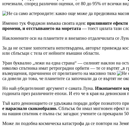
изчезнали, според различни оценки, от 80 до 95% от всички вид
Именно тук Фарджон вмъква своята идея:
приливните ефекти 
промени, и отстъпването на моретата
— тоест цялата тази сло
Наклонените оси на планетите и внезапно отдалечилата се Лун
За да не остане хипотезата непотвърдена, авторът привежда ко
или сблъсъци с тела от нейните външни области.
Уран буквално „лежи на една страна“ — силният наклон на оста
няколко спътника имат ретроградни орбити — те се въртят „в г
възмущения, причинени от прелитането на масивно тяло
са довели до това, че планетите са започнали да се въртят не ок
Но най-убедителният аргумент е самата Луна.
Изкопаемите ко
годината през различните епохи. И ето че в края на девонския п
Тъй като денонощието се удължава поради добре познатото при
е нараснало скокообразно.
Сблъсък би имал мигновен ефект и
на нашия спътник е пълна със загадки: учените са прекарали 50
Може ли подобна космическа катастрофа да се повтори на Земя