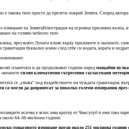
о е такова тяло просто да прелети покрай Земята. Според автор
Илюстрация на огромна приливна вълна, въ
аване на голямо небесно тяло
изика, чрез която Луната влияе върху приливите в океаните, са
 гравитация буквално влачи след себе си водата, кората и недрат
реминаване:
иколят планетата и да продължават години наред
мащабни вулка
а океаните
силни климатични сътресения
съгласувани метеор
нетата се „свива“ под въздействието на чуждата гравитация, вът
и са могли да допринесат за няколко големи измирания през
инозаврите всичко е ясно: има кратер от Чиксулуб и има така на
ди около 64–66 милиона години.
рмско-триасовото измиране преди около 251 милиона години
е