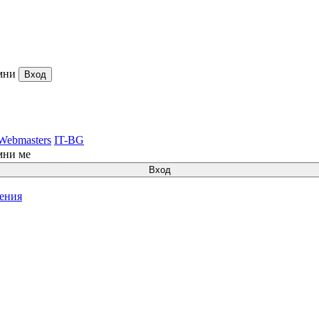
мни
Вход
Webmasters
IT-BG
мни ме
Вход
ления