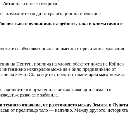
ъбитие така и не са открити.
т възможните следи от гравитационно прелитане
бяснят както вулканичната дейност, така и климатичните
ностите се обясняват по-лесно именно с прелитания, улавяния
тник на Нептун, прилича на уловен обект от пояса на Койпер
то интензивно изхвърляне може да е било предизвикано от
Сблъсъците с обекти с планетарна маса може да
по годишните им пръстени се вижда колко дни е имало в
изведнъж рязко се е забавила.
в темпото означава, че разстоянието между Земята и Луната
ласък от прелитащо тяло — напълно. Между другото, историята