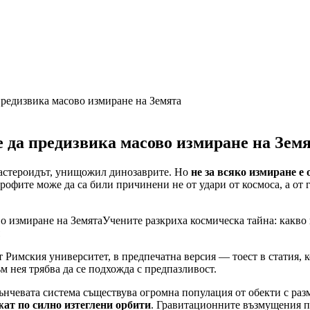
предизвика масово измиране на Земята
е да предизвика масово измиране на Зем
м астероидът, унищожил динозаврите. Но
не за всяко измиране е
рофите може да са били причинени не от удари от космоса, а от
Учените разкриха космическа тайна: какво
Римския университет, в предпечатна версия — тоест в статия, к
ъм нея трябва да се подхожда с предпазливост.
ънчевата система съществува огромна популация от обекти с раз
ижат по силно изтеглени орбити
. Гравитационните възмущения по