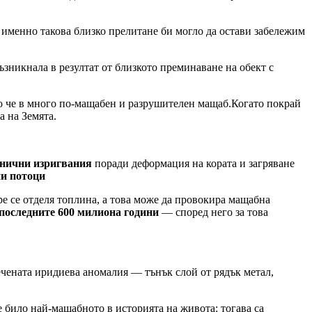
а именно такова близко прелитане би могло да остави забележим
зникнала в резултат от близкото преминаване на обект с
мо че в много по-мащабен и разрушителен мащаб.Когато покрай
а на Земята.
нични изригвания
поради деформация на кората и загряване
ни потоци
ре се отделя топлина, а това може да провокира мащабна
 последните 600 милиона години
— според него за това
речената иридиева аномалия — тънък слой от рядък метал,
 било най-мащабното в историята на живота: тогава са