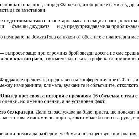
 основната опасност, според Фарджън, изобщо не е самият удар, 
вота да се възстанови.
се подготвим за тяло с планетарна маса по същия начин, както з
ници — бъдещи джуджета — и да предупреждаваме за приближава
Това са някои от обектите с планетарна ма
— въпросът защо при огромния брой звезди досега не сме срещн
илен и краткотраен
, а космическите катастрофи като приливнит
а Фарджон е предпечат, представен на конференция през 2025 г.,
 между измиранията, климата, вулканите и сблъсъците, отколкото
Юпитер през своята история е преживял 16 сблъсъка с тела с
и оценки, но именно оценки, а не установен факт.
то без кратери
. Дали си заслужава да бъде приета, ще покажат
засега това е напомняне: дори в, както може би ни се струва, в 
зи ни помага да разберем, че Земята не съществува в изолация,