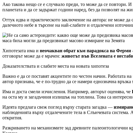
Ако такова нещо се е случвало преди, то може да се повтори. И
планетата и да се задържат години наред, без да позволят на жи
Оттук идва и практическото заключение на автора: не може да 
далечното небе в търсене на най-слабите и отдалечени източ
маса биха могли да предизвикат масово измиране на Земята
Хипотезата има и
неочакван обрат към парадокса на Ферми
отговорът може да е мрачен:
животът във Вселената е нестаб
Доказателствата и слабите места на новата хипотеза
Важно е да се поставят акцентите по честен начин. Работата н
автор признава, че е по-трудно да се намери еднозначна връзка
Има и доста смели изчисления. Например, авторът оценява, че
на оста му и загадъчния излишък на топлина. Това са интересн
Идеята предлага свеж поглед върху старата загадка —
измиране
наблюденията върху отдалечените тела в Слънчевата система. А 
открития.
Разкриването на механизмите зад древните палеонтологични кри