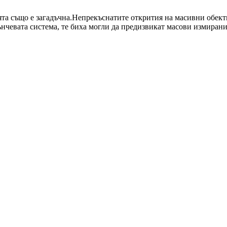
ята също е загадъчна.Непрекъснатите открития на масивни обекти
ънчевата система, те биха могли да предизвикат масови измирани