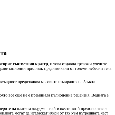
ята
 открит съответния кратер
, и това отдавна тревожи учените.
 гравитационни приливи, предизвикани от големи небесни тела,
 всъщност предизвиква масовите измирания на Земята
оято все още не е преминала пълноценна рецензия. Веднага е
мерите на планета джудже – най-известният й представител е
някога могат да изтласкат някои от тях към вътрешната част