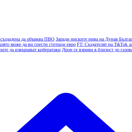
 създадена да обърква ПВО
Заради ниските нива на Дунав Българ
която може да ви спести стотици евро
FT: Създателят на TikTok з
рите да извършват кибератаки
Дрон се взриви в близост до газов