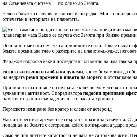
на Слънчевата система — по-близо до Земята.
Челен сблъсък се случва изключително рядко. Много по-вероятн
отпечатък в историята на планетата.
планетарна маса Какво се случва със Земята при близко премин
Основният механизъм тук са приливните сили. Това е същата ф
Земята преминава тяло с размерите на планeта-джудже, неговата
Фарджон изброява какви последствия би могло да има такова п
гигантски вълни и глобални цунами
, които биха могли да об
на недрата
резки промени в нивото на морет
о и отстъпване н
Приливното затопляне на недрата е ключов елемент: когато пла
вулканична активност. Според автора
подобни приливни ефект
намекват странни съвпадения в геоложката хроника.
Пермското измиране без кратер и следи от астероид
Най-интересният аргумент е свързан с празнина в науката. С д
попаднал на Земята с астероида, който потвърждава удара пре
Само че при другите катастрофи нещата не са толкова ясни.
Пе