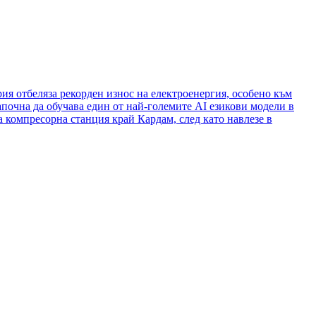
ия отбеляза рекорден износ на електроенергия, особено към
апочна да обучава един от най-големите AI езикови модели в
а компресорна станция край Кардам, след като навлезе в