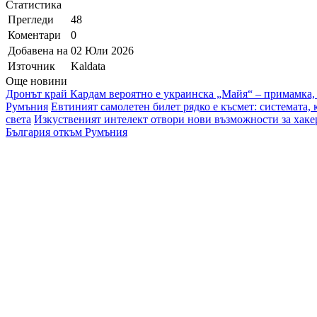
Статистика
Прегледи
48
Коментари
0
Добавена на
02 Юли 2026
Източник
Kaldata
Още новини
Дронът край Кардам вероятно е украинска „Майя“ – примамка,
Румъния
Евтиният самолетен билет рядко е късмет: системата, 
света
Изкуственият интелект отвори нови възможности за хаке
България откъм Румъния