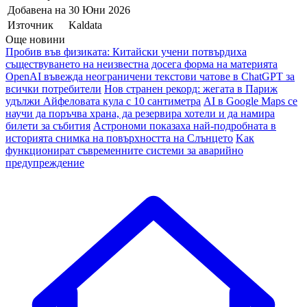
Добавена на
30 Юни 2026
Източник
Kaldata
Още новини
Пробив във физиката: Китайски учени потвърдиха
съществуването на неизвестна досега форма на материята
OpenAI въвежда неограничени текстови чатове в ChatGPT за
всички потребители
Нов странен рекорд: жегата в Париж
удължи Айфеловата кула с 10 сантиметра
AI в Google Maps се
научи да поръчва храна, да резервира хотели и да намира
билети за събития
Астрономи показаха най-подробната в
историята снимка на повърхността на Слънцето
Kак
функционират съвременните системи за аварийно
предупреждение