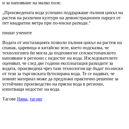
и за напояване на малко поле.
„Произведената вода успешно поддържаше пълния цикъл на
растеж на различни култури на демонстрационен парцел от
пет квадратни метра при по-ниски разходи.“
пишат учените
Водата от инсталацията позволи пълния цикъл на растеж на
спанак, царевица и китайско зеле, което подсказва, че
технологията би могла да подпомогне селскостопанското
напояване в региони с недостиг на вода. Изследователите
оценяват, че след две години експлоатация разходите за
водата, произведена чрез тази технология ще бъдат по-ниски
от тези за търговската бутилирана вода. Те се надяват, че
новият материал може да предложи практично решение за
устойчиво производство на прясна вoда в региони,
изпитващи недостиг на вода.
Тагове
Няма
,
тагове