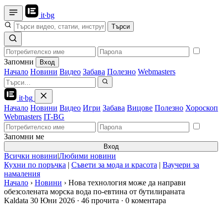
it
·
bg
Търси
Запомни
Вход
Начало
Новини
Видео
Забава
Полезно
Webmasters
it
·
bg
Начало
Новини
Видео
Игри
Забава
Вицове
Полезно
Хороскоп
Webmasters
IT-BG
Запомни ме
Вход
Всички новини
|
Любими новини
Кухни по поръчка
|
Съвети за мода и красота
|
Ваучери за
намаления
Начало
›
Новини
›
Нова технология може да направи
обезсолената морска вода по-евтина от бутилираната
Kaldata
30 Юни 2026
·
46 прочита
·
0 коментара