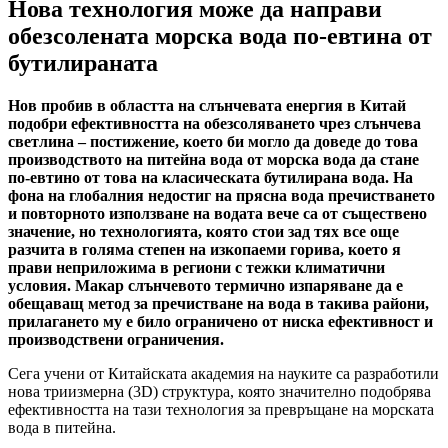
Нова технология може да направи
обезсолената морска вода по-евтина от
бутилираната
Нов пробив в областта на слънчевата енергия в Китай
подобри ефективността на обезсоляването чрез слънчева
светлина – постижение, което би могло да доведе до това
производството на питейна вода от морска вода да стане
по-евтино от това на класическата бутилирана вoда. На
фона на глобалния недостиг на прясна вода пречистването
и повторното използване на водата вече са от съществено
значение, но технологията, която стои зад тях все още
разчита в голяма степен на изкопаеми горива, което я
прави неприложима в региони с тежки климатични
условия. Макар слънчевото термично изпаряване да е
обещаващ метод за пречистване на вода в такива райони,
прилагането му е било ограничено от ниска ефективност и
производствени ограничения.
Сега учени от Китайската академия на науките са разработили
нова триизмерна (3D) структура, която значително подобрява
ефективността на тази технология за превръщане на морската
вoда в питейна.