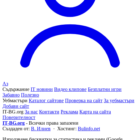
Аз
Съдържание
IT новини
Видео клипове
Безплатни игри
Забавно
Полезно
Уебмастъри
Каталог сайтове
Проверка на сайт
За уебмастъри
Добави сайт
IT-BG.org
За нас
Контакти
Реклама
Карта на сайта
Поверителност
IT-BG.org
- Всички права запазени
Създаден от:
В. Илиев
· Хостинг:
Bulinfo.net
Използваме бисквитки за статистика и реклами (Google