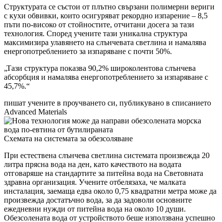
Структурата се състои от плътно свързани полимерни вериги
с кухи обвивки, които осигуряват рекордно изпарение – 8,5
пъти по-високо от стойностите, отчитани досега за тази
технология. Според учените тази уникална структура
максимизира улавянето на слънчевата светлина и намалява
енергопотреблението за изпаряване с почти 50%.
„Тази структура показва 90,2% широколентова слънчева
абсорбция и намалява енергопотреблението за изпаряване с
45,7%.“
пишат учените в проучването си, публикувано в списанието
Advanced Materials
Схемата на системата за обезсоляване
При естествена слънчева светлина системата произвежда 20
литра прясна вoда на ден, като качеството на вoдата
отговаряше на стандартите за питейна вoда на Световната
здравна организация. Учените отбелязаха, че малката
инсталация, заемаща едва около 0,75 квадратни метра може да
произвежда достатъчно вода, за да задоволи основните
ежедневни нужди от питейна вoда на около 10 души.
Обезсолената вода от устройството беше използвана успешно