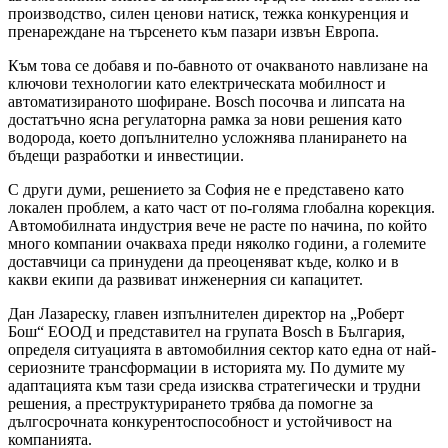
производство, силен ценови натиск, тежка конкуренция и
пренареждане на търсенето към пазари извън Европа.
Към това се добавя и по-бавното от очакваното навлизане на
ключови технологии като електрическата мобилност и
автоматизираното шофиране. Bosch посочва и липсата на
достатъчно ясна регулаторна рамка за нови решения като
водорода, което допълнително усложнява планирането на
бъдещи разработки и инвестиции.
С други думи, решението за София не е представено като
локален проблем, а като част от по-голяма глобална корекция.
Автомобилната индустрия вече не расте по начина, по който
много компании очакваха преди няколко години, а големите
доставчици са принудени да преоценяват къде, колко и в
какви екипи да развиват инженерния си капацитет.
Дан Лазареску, главен изпълнителен директор на „Роберт
Бош“ ЕООД и представител на групата Bosch в България,
определя ситуацията в автомобилния сектор като една от най-
сериозните трансформации в историята му. По думите му
адаптацията към тази среда изисква стратегически и трудни
решения, а преструктурирането трябва да помогне за
дългосрочната конкурентоспособност и устойчивост на
компанията.