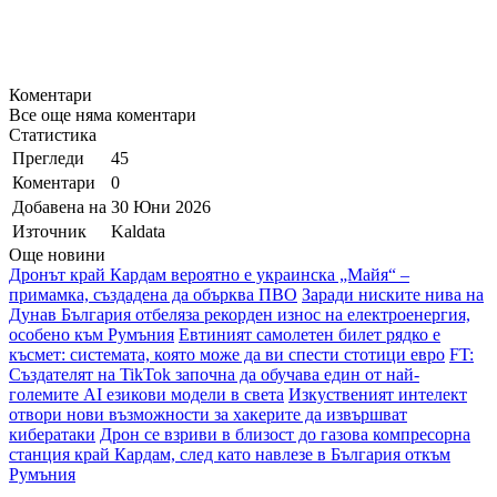
Коментари
Все още няма коментари
Статистика
Прегледи
45
Коментари
0
Добавена на
30 Юни 2026
Източник
Kaldata
Още новини
Дронът край Кардам вероятно е украинска „Майя“ –
примамка, създадена да обърква ПВО
Заради ниските нива на
Дунав България отбеляза рекорден износ на електроенергия,
особено към Румъния
Евтиният самолетен билет рядко е
късмет: системата, която може да ви спести стотици евро
FT:
Създателят на TikTok започна да обучава един от най-
големите AI езикови модели в света
Изкуственият интелект
отвори нови възможности за хакерите да извършват
кибератаки
Дрон се взриви в близост до газова компресорна
станция край Кардам, след като навлезе в България откъм
Румъния