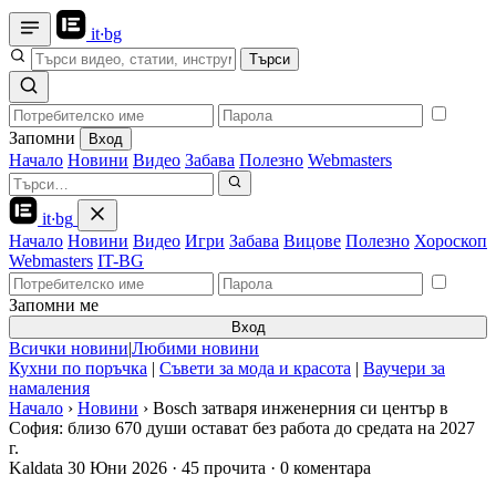
it
·
bg
Търси
Запомни
Вход
Начало
Новини
Видео
Забава
Полезно
Webmasters
it
·
bg
Начало
Новини
Видео
Игри
Забава
Вицове
Полезно
Хороскоп
Webmasters
IT-BG
Запомни ме
Вход
Всички новини
|
Любими новини
Кухни по поръчка
|
Съвети за мода и красота
|
Ваучери за
намаления
Начало
›
Новини
›
Bosch затваря инженерния си център в
София: близо 670 души остават без работа до средата на 2027
г.
Kaldata
30 Юни 2026
·
45 прочита
·
0 коментара