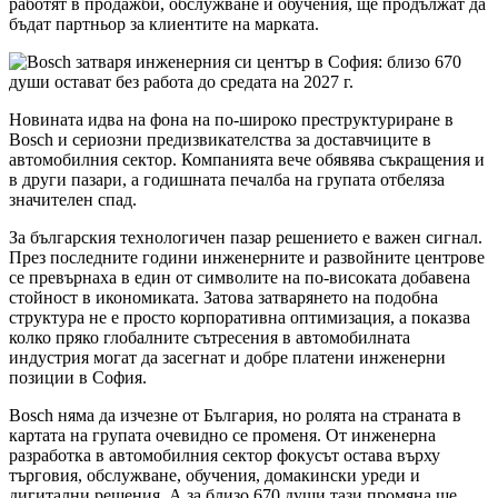
работят в продажби, обслужване и обучения, ще продължат да
бъдат партньор за клиентите на марката.
Новината идва на фона на по-широко преструктуриране в
Bosch и сериозни предизвикателства за доставчиците в
автомобилния сектор. Компанията вече обявява съкращения и
в други пазари, а годишната печалба на групата отбеляза
значителен спад.
За българския технологичен пазар решението е важен сигнал.
През последните години инженерните и развойните центрове
се превърнаха в един от символите на по-високата добавена
стойност в икономиката. Затова затварянето на подобна
структура не е просто корпоративна оптимизация, а показва
колко пряко глобалните сътресения в автомобилната
индустрия могат да засегнат и добре платени инженерни
позиции в София.
Bosch няма да изчезне от България, но ролята на страната в
картата на групата очевидно се променя. От инженерна
разработка в автомобилния сектор фокусът остава върху
търговия, обслужване, обучения, домакински уреди и
дигитални решения. А за близо 670 души тази промяна ще