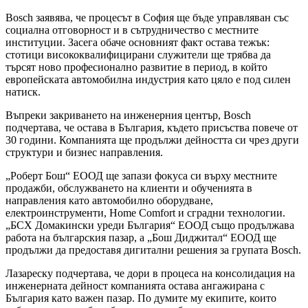
Bosch заявява, че процесът в София ще бъде управляван със
социална отговорност и в сътрудничество с местните
институции. Засега обаче основният факт остава тежък:
стотици висококвалифицирани служители ще трябва да
търсят ново професионално развитие в период, в който
европейската автомобилна индустрия като цяло е под силен
натиск.
Въпреки закриването на инженерния център, Bosch
подчертава, че остава в България, където присъства повече от
30 години. Компанията ще продължи дейността си чрез други
структури и бизнес направления.
„Роберт Бош“ ЕООД ще запази фокуса си върху местните
продажби, обслужването на клиенти и обученията в
направления като автомобилно оборудване,
електроинструменти, Home Comfort и сградни технологии.
„БСХ Домакински уреди България“ ЕООД също продължава
работа на българския пазар, а „Бош Диджитал“ ЕООД ще
продължи да предоставя дигитални решения за групата Bosch.
Лазареску подчертава, че дори в процеса на консолидация на
инженерната дейност компанията остава ангажирана с
България като важен пазар. По думите му екипите, които