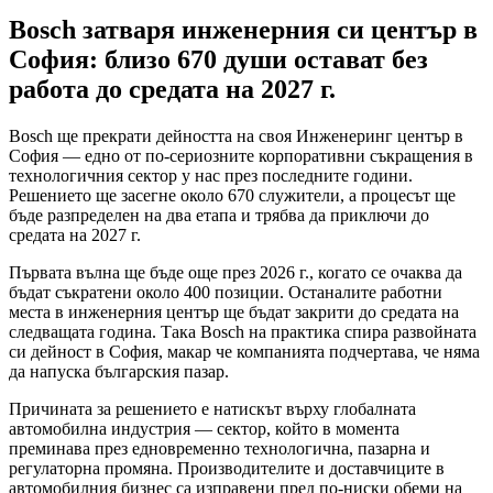
Bosch затваря инженерния си център в
София: близо 670 души остават без
работа до средата на 2027 г.
Bosch ще прекрати дейността на своя Инженеринг център в
София — едно от по-сериозните корпоративни съкращения в
технологичния сектор у нас през последните години.
Решението ще засегне около 670 служители, а процесът ще
бъде разпределен на два етапа и трябва да приключи до
средата на 2027 г.
Първата вълна ще бъде още през 2026 г., когато се очаква да
бъдат съкратени около 400 позиции. Останалите работни
места в инженерния център ще бъдат закрити до средата на
следващата година. Така Bosch на практика спира развойната
си дейност в София, макар че компанията подчертава, че няма
да напуска българския пазар.
Причината за решението е натискът върху глобалната
автомобилна индустрия — сектор, който в момента
преминава през едновременно технологична, пазарна и
регулаторна промяна. Производителите и доставчиците в
автомобилния бизнес са изправени пред по-ниски обеми на