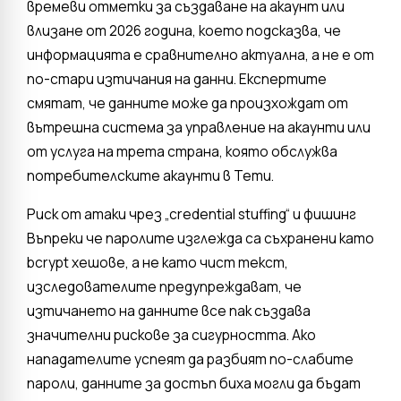
времеви отметки за създаване на акаунт или
влизане от 2026 година, което подсказва, че
информацията е сравнително актуална, а не е от
по-стари изтичания на данни. Експертите
смятат, че данните може да произхождат от
вътрешна система за управление на акаунти или
от услуга на трета страна, която обслужва
потребителските акаунти в Temu.
Риск от атаки чрез „credential stuffing“ и фишинг
Въпреки че паролите изглежда са съхранени като
bcrypt хешове, а не като чист текст,
изследователите предупреждават, че
изтичането на данните все пак създава
значителни рискове за сигурността. Ако
нападателите успеят да разбият по-слабите
пароли, данните за достъп биха могли да бъдат