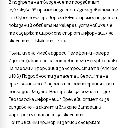
В подкрепа на твърдението продавачът
публикува 99 примерни записа. Изследователите
от Cybernews провериха 99-те примерни записи,
показани в обявата на хакера и установиха, че
те съдържат широк спектър от информация за
акаунтите, включително:
Пълни имена Имейл адреси Телефонни номера
Идентификатори на потребители Bcrypt хешове
на пароли Информация за устройствата (Android
и iOS) Подробности за пакета и версията на
приложението IP адреси при регистрация и при
последно влизане Настройки за регион и език
Географска информация Времеви отметки за
създаване на акаунт и влизане Вътрешни
маркери и метаданни за акаунтите
Почти всички примерни записи съдържат