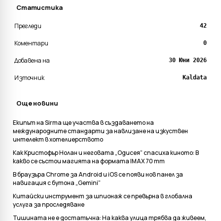
Статистика
Прегледи
42
Коментари
0
Добавена на
30 Юни 2026
Източник
Kaldata
Още новини
Екипът на Sirma ще участва в създаването на
международните стандарти за навлизане на изкуствен
интелект в хотелиерството
Как Кристофър Нолан и неговата „Одисея“ спасиха киното: В
какво се състои магията на формата IMAX 70 mm
В браузъра Chrome за Android и iOS се появи нов панел за
навигация с бутона „Gemini“
Китайски инструмент за шпионаж се превърна в глобална
услуга за проследяване
Тишината не е достатъчна: На каква улица трябва да живеем,