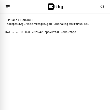
it
·
bg
Начало
›
Новини
›
Хакер твърди, че е откраднал данните за над 300 милиона акаунта в Temu: какво се знае в момента
·
·
30 Юни 2026
42 прочита
0 коментара
Kaldata