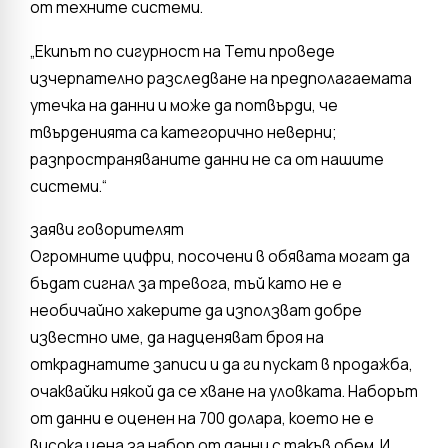
от техните системи.
„Екипът по сигурност на Temu проведе
изчерпателно разследване на предполагаемата
утечка на данни и може да потвърди, че
твърденията са категорично неверни;
разпространяваните данни не са от нашите
системи.“
заяви говорителят
Огромните цифри, посочени в обявата могат да
бъдат сигнал за тревога, тъй като не е
необичайно хакерите да използват добре
известно име, да надценяват броя на
откраднатите записи и да ги пускат в продажба,
очаквайки някой да се хване на уловката. Наборът
от данни е оценен на 700 долара, което не е
висока цена за набор от данни с такъв обем. И