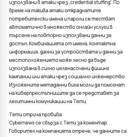
използвани в атаки чрез „credential stuffing“. По
време на такива атаки откраднатите
потребителски имена и пароли се тестват
автоматично в множество онлайн услуги в
търсене на повторно използвани данни за
достъп. Комбинацията от имена, контактна
информация, данни за устройствата и данни за
местоположението може лесно да бъде
използвана в силно целенасочени фишинг
кампании или атаки чрез социално инженерство.
Изложените метаданни биха могли да помогнат
на киберпрестъпниците да се представят за
легитимни комуникации на Temu.
Temu отрича пробива
Cybernews се свърза с Temu за коментар.
Говорител на компанията отрече, че данните са