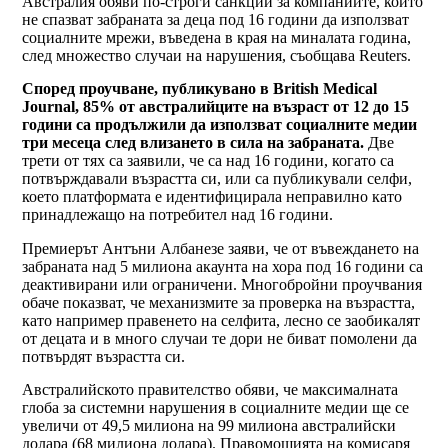
Австралия обяви по-строги санкции за компаниите, които
не спазват забраната за деца под 16 години да използват
социалните мрежи, въведена в края на миналата година,
след множество случаи на нарушения, съобщава Reuters.
Според проучване, публикувано в British Medical
Journal, 85% от австралийците на възраст от 12 до 15
години са продължили да използват социалните медии
три месеца след влизането в сила на забраната.
Две
трети от тях са заявили, че са над 16 години, когато са
потвърждавали възрастта си, или са публикували селфи,
което платформата е идентифицирала неправилно като
принадлежащо на потребител над 16 години.
Премиерът Антъни Албанезе заяви, че от въвеждането на
забраната над 5 милиона акаунта на хора под 16 години са
деактивирани или ограничени. Многобройни проучвания
обаче показват, че механизмите за проверка на възрастта,
като например правенето на селфита, лесно се заобикалят
от децата и в много случаи те дори не биват помолени да
потвърдят възрастта си.
Австралийското правителство обяви, че максималната
глоба за системни нарушения в социалните медии ще се
увеличи от 49,5 милиона на 99 милиона австралийски
долара (68 милиона долара). Правомощията на комисаря