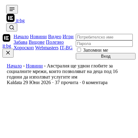
it
·
bg
Начало
Новини
Видео
Игри
Забава
Вицове
Полезно
it
·
bg
Хороскоп
Webmasters
IT-BG
Запомни ме
Вход
Начало
›
Новини
›
Австралия ще удвои глобите за
социалните мрежи, които позволяват на деца под 16
години да използват услугите им
Kaldata
29 Юни 2026
·
37 прочита
·
0 коментара