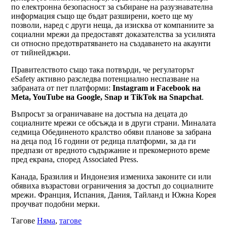
по електронна безопасност за събиране на разузнавателна
информация също ще бъдат разширени, което ще му
позволи, наред с други неща, да изисква от компаниите за
социални мрежи да предоставят доказателства за усилията
си относно предотвратяването на създаването на акаунти
от тийнейджъри.
Правителството също така потвърди, че регулаторът
eSafety активно разследва потенциално неспазване на
забраната от пет платформи:
Instagram и Facebook на
Meta, YouTube на Google, Snap и TikTok на Snapchat
.
Въпросът за ограничаване на достъпа на децата до
социалните мрежи се обсъжда и в други страни. Миналата
седмица Обединеното кралство обяви планове за забрана
на деца под 16 години от редица платформи, за да ги
предпази от вредното съдържание и прекомерното време
пред екрана, според Associated Press.
Канада, Бразилия и Индонезия измениха законите си или
обявиха възрастови ограничения за достъп до социалните
мрежи. Франция, Испания, Дания, Тайланд и Южна Корея
проучват подобни мерки.
Тагове
Няма
,
тагове