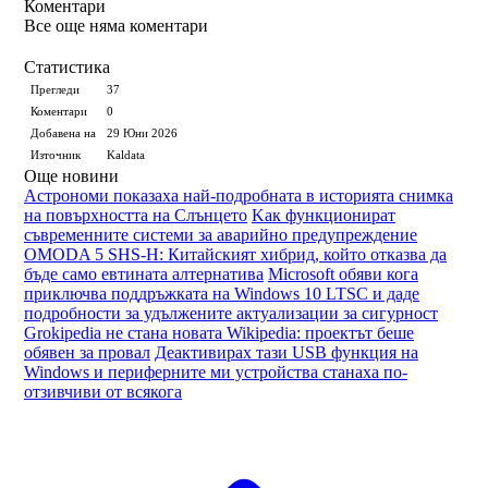
Коментари
Все още няма коментари
Статистика
Прегледи
37
Коментари
0
Добавена на
29 Юни 2026
Източник
Kaldata
Още новини
Астрономи показаха най-подробната в историята снимка
на повърхността на Слънцето
Kак функционират
съвременните системи за аварийно предупреждение
OMODA 5 SHS-H: Китайският хибрид, който отказва да
бъде само евтината алтернатива
Microsoft обяви кога
приключва поддръжката на Windows 10 LTSC и даде
подробности за удължените актуализации за сигурност
Grokipedia не стана новата Wikipedia: проектът беше
обявен за провал
Деактивирах тази USB функция на
Windows и периферните ми устройства станаха по-
отзивчиви от всякога