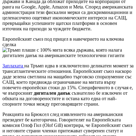
държави и Канада да обложат приходите на корпорации от
ранга на Google, Apple, Amazon и Meta. Според американската
администрация тези фискални мерки са дискриминационни и
целенасочено ощетяват икономическите интереси на САЩ,
превръщайки успешните щатски платформи в основен
източник на приходи за чуждите бюджети.
Европейският съюз под прицел в навечерието на ключова
сделка
Заплахата
на Тръмп идва в изключително деликатен момент за
трансатлантическите отношения. Европейският съюз наскоро
даде зелена светлина на мащабно търговско споразумение със
САЩ, което предвижда ограничаване на митата върху
повечето европейски стоки до 15%. Специфичното в случая е,
че въпросният
дигитален данък
съзнателно бе изключен от
обхвата на договореностите и остана като една от най-
спорните точки между преговарящите страни.
Реакцията на Брюксел след изявлението на американския
президент бе категорична. Говорителят на Европейската
комисия Олоф Гил (Olof Gill) контрира, че Европейският съюз
и неговите страни членки притежават суверенен статут и