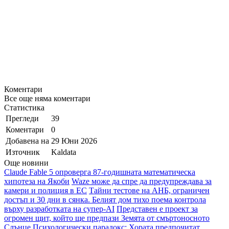
Коментари
Все още няма коментари
Статистика
Прегледи
39
Коментари
0
Добавена на
29 Юни 2026
Източник
Kaldata
Още новини
Claude Fable 5 опроверга 87-годишната математическа
хипотеза на Якоби
Waze може да спре да предупреждава за
камери и полиция в ЕС
Тайни тестове на АНБ, ограничен
достъп и 30 дни в сянка. Белият дом тихо поема контрола
върху разработката на супер-AI
Представен е проект за
огромен щит, който ще предпази Земята от смъртоносното
Слънце
Психологически парадокс: Хората предпочитат