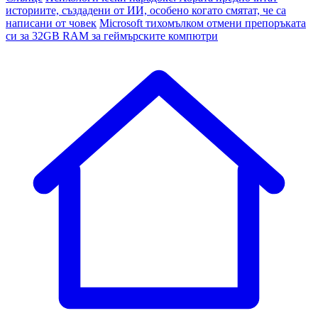
историите, създадени от ИИ, особено когато смятат, че са
написани от човек
Microsoft тихомълком отмени препоръката
си за 32GB RAM за геймърските компютри