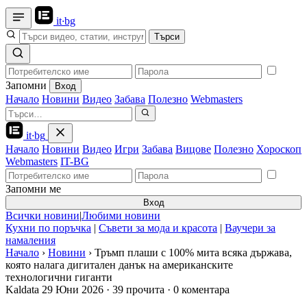
it
·
bg
Търси
Запомни
Вход
Начало
Новини
Видео
Забава
Полезно
Webmasters
it
·
bg
Начало
Новини
Видео
Игри
Забава
Вицове
Полезно
Хороскоп
Webmasters
IT-BG
Запомни ме
Вход
Всички новини
|
Любими новини
Кухни по поръчка
|
Съвети за мода и красота
|
Ваучери за
намаления
Начало
›
Новини
›
Тръмп плаши с 100% мита всяка държава,
която налага дигитален данък на американските
технологични гиганти
Kaldata
29 Юни 2026
·
39 прочита
·
0 коментара