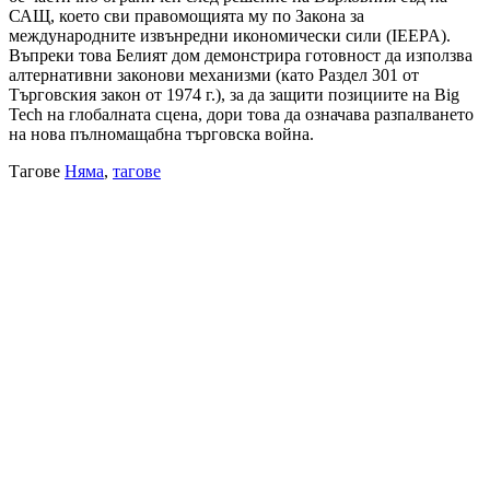
САЩ, което сви правомощията му по Закона за
международните извънредни икономически сили (IEEPA).
Въпреки това Белият дом демонстрира готовност да използва
алтернативни законови механизми (като Раздел 301 от
Търговския закон от 1974 г.), за да защити позициите на Big
Tech на глобалната сцена, дори това да означава разпалването
на нова пълномащабна търговска война.
Тагове
Няма
,
тагове