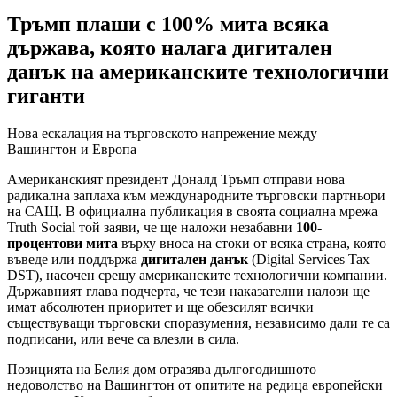
Тръмп плаши с 100% мита всяка
държава, която налага дигитален
данък на американските технологични
гиганти
Нова ескалация на търговското напрежение между
Вашингтон и Европа
Американският президент Доналд Тръмп отправи нова
радикална заплаха към международните търговски партньори
на САЩ. В официална публикация в своята социална мрежа
Truth Social той заяви, че ще наложи незабавни
100-
процентови мита
върху вноса на стоки от всяка страна, която
въведе или поддържа
дигитален данък
(Digital Services Tax –
DST), насочен срещу американските технологични компании.
Държавният глава подчерта, че тези наказателни налози ще
имат абсолютен приоритет и ще обезсилят всички
съществуващи търговски споразумения, независимо дали те са
подписани, или вече са влезли в сила.
Позицията на Белия дом отразява дългогодишното
недоволство на Вашингтон от опитите на редица европейски