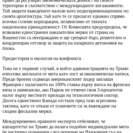
право да регулират икономическата дейност на своите
територии в съответствие с международните ангажименти.
Той защити въведените налози като недискриминационни по
своята архитектура, тъй като те се прилагат еднакво спрямо
всички големи корпорации, независимо от тяхната
национална принадлежност. От Комисията предупредиха, че
всякакви едностранни наказателни мерки от страна на
Вашингтон са неоправдани и ще срещнат бърз, решителен и
координиран отговор за защита на пазарната автономия на
блока.
Предистория и екология на конфликта
Това не е първият случай, в който администрацията на Тръмп
използва заплахата от мита като лост за икономически натиск.
Преди броени седмици американският лидер заплаши
Франция с налагането на 100% ставка върху вноса на френски
вина и шампанско, ако Париж не отмени своя 3-процентов
налог върху местните приходи на технологичния сектор.
Досега единствено Канада отстъпи пред тази агресивна
тактика, като се отказа от плановете си за въвеждане на
сходни фискални мерки.
Междувременно правните експерти отбелязват, че
капацитетът на Тръмп да налага подобни индивидуални мита
бе частично ограничен след решение на Върховния съд на