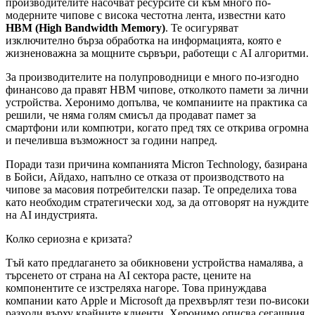
производителите насочват ресурсите си към много по-
модерните чипове с висока честотна лента, известни като
HBM (High Bandwidth Memory)
. Те осигуряват
изключително бърза обработка на информацията, която е
жизненоважна за мощните сървъри, работещи с AI алгоритми.
За производителите на полупроводници е много по-изгодно
финансово да правят HBM чипове, отколкото памети за лични
устройства. Херонимо допълва, че компаниите на практика са
решили, че няма голям смисъл да продават памет за
смартфони или компютри, когато пред тях се открива огромна
и печеливша възможност за години напред.
Поради тази причина компанията Micron Technology, базирана
в Бойси, Айдахо, напълно се отказа от производството на
чипове за масовия потребителски пазар. Те определиха това
като необходим стратегически ход, за да отговорят на нуждите
на AI индустрията.
Колко сериозна е кризата?
Тъй като предлагането за обикновени устройства намалява, а
търсенето от страна на AI сектора расте, цените на
компонентите се изстреляха нагоре. Това принуждава
компании като Apple и Microsoft да прехвърлят тези по-високи
разходи върху крайните клиенти. Херонимо описва сегашния