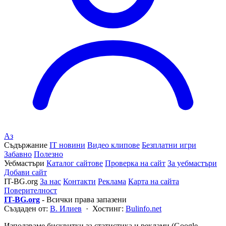
Аз
Съдържание
IT новини
Видео клипове
Безплатни игри
Забавно
Полезно
Уебмастъри
Каталог сайтове
Проверка на сайт
За уебмастъри
Добави сайт
IT-BG.org
За нас
Контакти
Реклама
Карта на сайта
Поверителност
IT-BG.org
- Всички права запазени
Създаден от:
В. Илиев
· Хостинг:
Bulinfo.net
Използваме бисквитки за статистика и реклами (Google