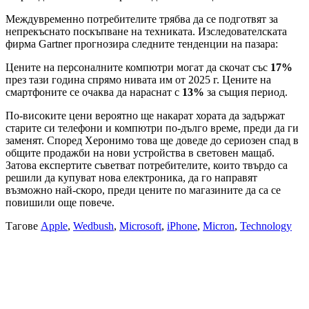
Междувременно потребителите трябва да се подготвят за
непрекъснато поскъпване на техниката. Изследователската
фирма Gartner прогнозира следните тенденции на пазара:
Цените на персоналните компютри могат да скочат със
17%
през тази година спрямо нивата им от 2025 г. Цените на
смартфоните се очаква да нараснат с
13%
за същия период.
По-високите цени вероятно ще накарат хората да задържат
старите си телефони и компютри по-дълго време, преди да ги
заменят. Според Херонимо това ще доведе до сериозен спад в
общите продажби на нови устройства в световен мащаб.
Затова експертите съветват потребителите, които твърдо са
решили да купуват нова електроника, да го направят
възможно най-скоро, преди цените по магазините да са се
повишили още повече.
Тагове
Apple
,
Wedbush
,
Microsoft
,
iPhone
,
Micron
,
Technology