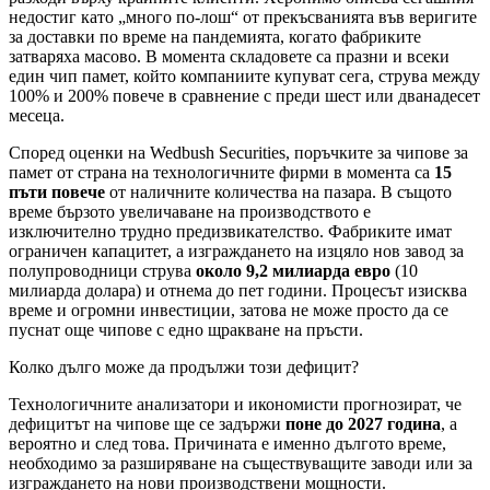
недостиг като „много по-лош“ от прекъсванията във веригите
за доставки по време на пандемията, когато фабриките
затваряха масово. В момента складовете са празни и всеки
един чип памет, който компаниите купуват сега, струва между
100% и 200% повече в сравнение с преди шест или дванадесет
месеца.
Според оценки на Wedbush Securities, поръчките за чипове за
памет от страна на технологичните фирми в момента са
15
пъти повече
от наличните количества на пазара. В същото
време бързото увеличаване на производството е
изключително трудно предизвикателство. Фабриките имат
ограничен капацитет, а изграждането на изцяло нов завод за
полупроводници струва
около 9,2 милиарда евро
(10
милиарда долара) и отнема до пет години. Процесът изисква
време и огромни инвестиции, затова не може просто да се
пуснат още чипове с едно щракване на пръсти.
Колко дълго може да продължи този дефицит?
Технологичните анализатори и икономисти прогнозират, че
дефицитът на чипове ще се задържи
поне до 2027 година
, а
вероятно и след това. Причината е именно дългото време,
необходимо за разширяване на съществуващите заводи или за
изграждането на нови производствени мощности.