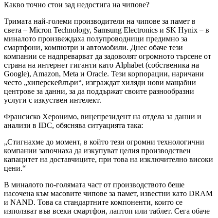
Какво точно стои зад недостига на чипове?
Тримата най-големи производители на чипове за памет в
света – Micron Technology, Samsung Electronics и SK Hynix – в
миналото произвеждаха полупроводници предимно за
смартфони, компютри и автомобили. Днес обаче тези
компании се надпреварват да задоволят огромното търсене от
страна на интернет гиганти като Alphabet (собственика на
Google), Amazon, Meta и Oracle. Тези корпорации, наричани
често „хиперскейлъри“, изграждат хиляди нови мащабни
центрове за данни, за да поддържат своите разнообразни
услуги с изкуствен интелект.
Франсиско Херонимо, вицепрезидент на отдела за данни и
анализи в IDC, обяснява ситуацията така:
„Стигнахме до момент, в който тези огромни технологични
компании започнаха да изкупуват целия производствен
капацитет на доставчиците, при това на изключително високи
цени.“
В миналото по-голямата част от производството беше
насочена към масовите чипове за памет, известни като DRAM
и NAND. Това са стандартните компоненти, които се
използват във всеки смартфон, лаптоп или таблет. Сега обаче