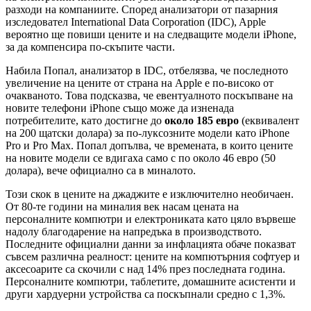
разходи на компаниите. Според анализатори от пазарния
изследовател International Data Corporation (IDC), Apple
вероятно ще повиши цените и на следващите модели iPhone,
за да компенсира по-скъпите части.
Набила Попал, анализатор в IDC, отбелязва, че последното
увеличение на цените от страна на Apple е по-високо от
очакваното. Това подсказва, че евентуалното поскъпване на
новите телефони iPhone също може да изненада
потребителите, като достигне до
около 185 евро
(еквивалент
на 200 щатски долара) за по-луксозните модели като iPhone
Pro и Pro Max. Попал допълва, че времената, в които цените
на новите модели се вдигаха само с по около 46 евро (50
долара), вече официално са в миналото.
Този скок в цените на джаджите е изключително необичаен.
От 80-те години на миналия век насам цената на
персоналните компютри и електрониката като цяло вървеше
надолу благодарение на напредъка в производството.
Последните официални данни за инфлацията обаче показват
съвсем различна реалност: цените на компютърния софтуер и
аксесоарите са скочили с над 14% през последната година.
Персоналните компютри, таблетите, домашните асистенти и
други хардуерни устройства са поскъпнали средно с 1,3%.