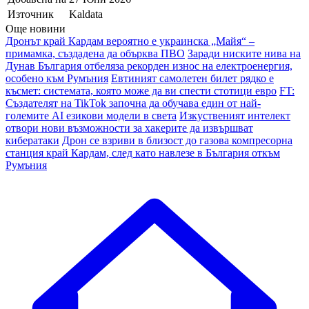
Източник
Kaldata
Още новини
Дронът край Кардам вероятно е украинска „Майя“ –
примамка, създадена да обърква ПВО
Заради ниските нива на
Дунав България отбеляза рекорден износ на електроенергия,
особено към Румъния
Евтиният самолетен билет рядко е
късмет: системата, която може да ви спести стотици евро
FT:
Създателят на TikTok започна да обучава един от най-
големите AI езикови модели в света
Изкуственият интелект
отвори нови възможности за хакерите да извършват
кибератаки
Дрон се взриви в близост до газова компресорна
станция край Кардам, след като навлезе в България откъм
Румъния