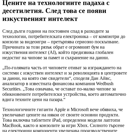
Цените на технологиите падаха с
десетилетия. След това се появи
изкуственият интелект
След дълги години на постоянен спад в разходите за
технологии, потребителската електроника – от компютри до
конзоли за видеоигри – претърпява сериозно поскъпване.
Причината за този рязък обрат е огромният бум на
изкуствения интелект (AI), който предизвика глобален
недостиг на чипове за памет и съхранение на данни.
„По-голямата часть от чиповете отиват за изграждането на
системи с изкуствен интелект и за революцията в центровете
за данни, на която сме свидетели“, споделя Дан Айвс,
анализатор в известната финансова компания Wedbush
Securities. „Това означава, че остават по-малко чипове за
обикновените потребителски устройства, което автоматично
вдига техните цени на пазара.“
Технологичните гиганти Apple и Microsoft вече обявиха, че
увеличават цените на някои от своите основни продукти.
Това включва таблетите iPad, определени модели лаптопи
MacBook, както и конзолите за игри Xbox. Силното търсене
на електронни компоненти увеличава производствените