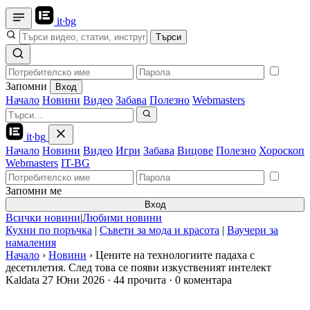
it
·
bg
Търси
Запомни
Вход
Начало
Новини
Видео
Забава
Полезно
Webmasters
it
·
bg
Начало
Новини
Видео
Игри
Забава
Вицове
Полезно
Хороскоп
Webmasters
IT-BG
Запомни ме
Вход
Всички новини
|
Любими новини
Кухни по поръчка
|
Съвети за мода и красота
|
Ваучери за
намаления
Начало
›
Новини
›
Цените на технологиите падаха с
десетилетия. След това се появи изкуственият интелект
Kaldata
27 Юни 2026
·
44 прочита
·
0 коментара