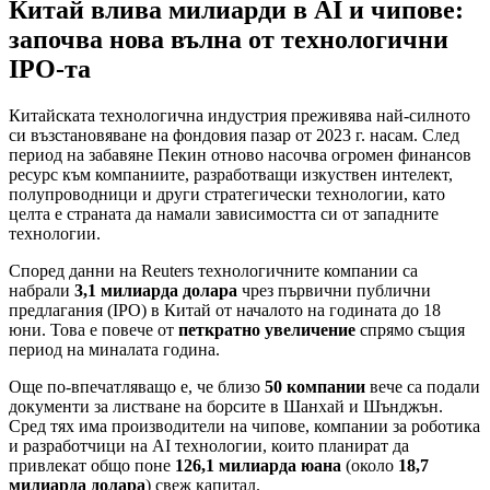
Китай влива милиарди в AI и чипове:
започва нова вълна от технологични
IPO-та
Китайската технологична индустрия преживява най-силното
си възстановяване на фондовия пазар от 2023 г. насам. След
период на забавяне Пекин отново насочва огромен финансов
ресурс към компаниите, разработващи изкуствен интелект,
полупроводници и други стратегически технологии, като
целта е страната да намали зависимостта си от западните
технологии.
Според данни на Reuters технологичните компании са
набрали
3,1 милиарда долара
чрез първични публични
предлагания (IPO) в Китай от началото на годината до 18
юни. Това е повече от
петкратно увеличение
спрямо същия
период на миналата година.
Още по-впечатляващо е, че близо
50 компании
вече са подали
документи за листване на борсите в Шанхай и Шънджън.
Сред тях има производители на чипове, компании за роботика
и разработчици на AI технологии, които планират да
привлекат общо поне
126,1 милиарда юана
(около
18,7
милиарда долара
) свеж капитал.