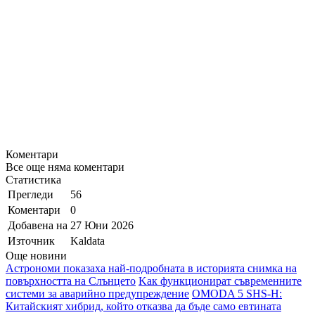
Коментари
Все още няма коментари
Статистика
Прегледи
56
Коментари
0
Добавена на
27 Юни 2026
Източник
Kaldata
Още новини
Астрономи показаха най-подробната в историята снимка на
повърхността на Слънцето
Kак функционират съвременните
системи за аварийно предупреждение
OMODA 5 SHS-H:
Китайският хибрид, който отказва да бъде само евтината