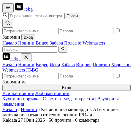
it
·
bg
Търси
Запомни
Вход
Начало
Новини
Видео
Забава
Полезно
Webmasters
it
·
bg
Начало
Новини
Видео
Игри
Забава
Вицове
Полезно
Хороскоп
Webmasters
IT-BG
Запомни ме
Вход
Всички новини
|
Любими новини
Кухни по поръчка
|
Съвети за мода и красота
|
Ваучери за
намаления
Начало
›
Новини
›
Китай влива милиарди в AI и чипове:
започва нова вълна от технологични IPO-та
Kaldata
27 Юни 2026
·
56 прочита
·
0 коментара