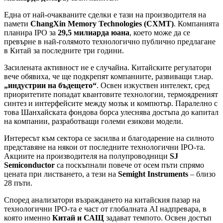
Една от най-очакваните сделки е тази на производителя на
памети
ChangXin Memory Technologies (CXMT)
. Компанията
планира IPO за
29,5 милиарда юана
, което може да се
превърне в най-голямото технологично публично предлагане
в Китай за последните три години.
Засилената активност не е случайна. Китайските регулатори
вече обявиха, че ще подкрепят компаниите, развиващи т.нар.
„индустрии на бъдещето“
. Освен изкуствен интелект, сред
приоритетите попадат квантовите технологии, термоядреният
синтез и интерфейсите между мозък и компютър. Паралелно с
това Шанхайската фондова борса улеснява достъпа до капитал
на компании, разработващи големи езикови модели.
Интересът към сектора се засилва и благодарение на силното
представяне на някои от последните технологични IPO-та.
Акциите на производителя на полупроводници
SJ
Semiconductor
са поскъпнали повече от осем пъти спрямо
цената при листването, а тези на
Semight Instruments
– близо
28 пъти.
Според анализатори възраждането на китайския пазар на
технологични IPO-та е част от глобалната AI надпревара, в
която именно
Китай и САЩ
задават темпото. Освен достъп