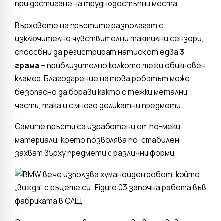
при достигане на труднодостъпни места.
Върховете на пръстите разполагат с
изключително чувствителни тактилни сензори,
способни да регистрират натиск от едва
3
грама
– приблизително колкото тежи обикновен
кламер. Благодарение на това роботът може
безопасно да борави както с тежки метални
части, така и с много деликатни предмети.
Самите пръсти са изработени от по-меки
материали, което позволява по-стабилен
захват върху предмети с различни форми.