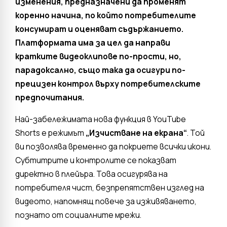
изменения, предназначени да променят
коренно начина, по който потребителите
консумират и оценяват съдържанието.
Платформата има за цел да направи
кратките видеоклипове по-прости, но,
парадоксално, също така да осигури по-
прецизен контрол върху потребителските
предпочитания.
Най-забележимата нова функция в YouTube
Shorts е режимът
„Изчистване на екрана“
. Той
ви позволява временно да покриете всички икони.
Субтитрите и контролите се показват
директно в плейъра. Това осигурява на
потребителя чист, безпрепятствен изглед на
видеото, напомнящ повече за изживяването,
познато от социалните мрежи.