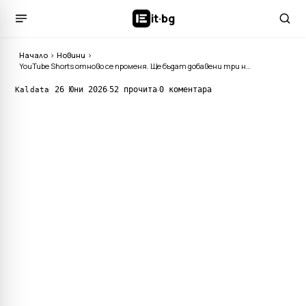
it
·
bg
Начало
›
Новини
›
YouTube Shorts отново се променя. Ще бъдат добавени три нови функции, а един от най-важните бутони ще изчезне
·
·
26 Юни 2026
52 прочита
0 коментара
Kaldata