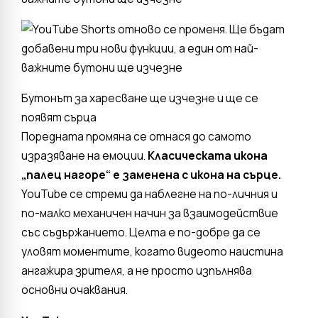
Бутонът за харесване ще изчезне и ще се
появят сърца
Поредната промяна се отнася до самото
изразяване на емоции.
Класическата икона
„палец нагоре“ е заменена с икона на сърце.
YouTube се стреми да наблегне на по-личния и
по-малко механичен начин за взаимодействие
със съдържанието. Целта е по-добре да се
уловят моментите, когато видеото наистина
ангажира зрителя, а не просто изпълнява
основни очаквания.