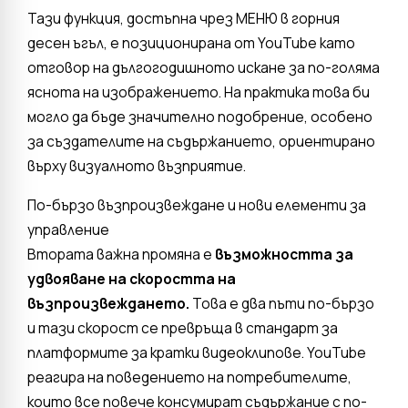
Тази функция, достъпна чрез МЕНЮ в горния
десен ъгъл, е позиционирана от YouTube като
отговор на дългогодишното искане за по-голяма
яснота на изображението. На практика това би
могло да бъде значително подобрение, особено
за създателите на съдържанието, ориентирано
върху визуалното възприятие.
По-бързо възпроизвеждане и нови елементи за
управление
Втората важна промяна е
възможността за
удвояване на скоростта на
възпроизвеждането.
Това е два пъти по-бързо
и тази скорост се превръща в стандарт за
платформите за кратки видеоклипове. YouTube
реагира на поведението на потребителите,
които все повече консумират съдържание с по-