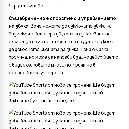
бързи темпове.
Същевременно е опростено и управлението
на звука.
Вече можете да изключите звука на
видеоклиповете при двукратно докосване на
екрана, за да го поставите на пауза, след което
да докоснете иконата за звука. Това е малка
промяна, но може да направи взаимодействието
с видеоклиповете много по-приятно в
ежедневната употреба.