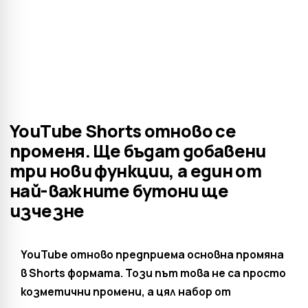
YouTube Shorts отново се
променя. Ще бъдат добавени
три нови функции, а един от
най-важните бутони ще
изчезне
YouTube отново предприема основна промяна
в Shorts формата. Този път това не са просто
козметични промени, а цял набор от