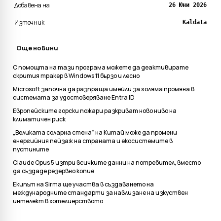
Добавена на
26 Юни 2026
Източник
Kaldata
Още новини
С помощта на тази програма можете да деактивирате
скрития тракер в Windows 11 бързо и лесно
Microsoft започна да разпраща имейли за голяма промяна в
системата за удостоверяване Entra ID
Европейските горски пожари разкриват ново ниво на
климатичен риск
„Великата соларна стена“ на Китай може да промени
енергийния пейзаж на страната и екосистемите в
пустините
Claude Opus 5 изтри всичките данни на потребител, вместо
да създаде резервно копие
Екипът на Sirma ще участва в създаването на
международните стандарти за навлизане на изкуствен
интелект в хотелиерството