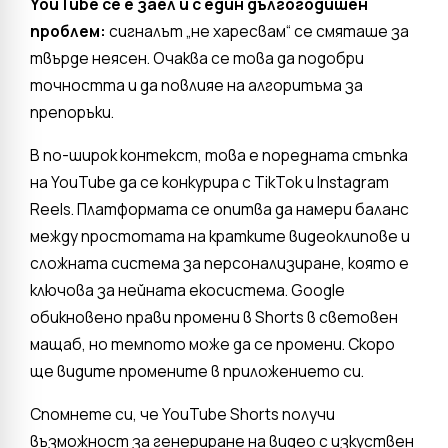
YouTube се e заeл и с един дългогодишен
проблем:
сигналът „не харесвам“ се смяташе за
твърде неясен. Очаква се това да подобри
точността и да повлияе на алгоритъма за
препоръки.
В по-широк контекст, това е поредната стъпка
на YouTube да се конкурира с TikTok и Instagram
Reels. Платформата се опитва да намери баланс
между простотата на кратките видеоклипове и
сложната система за персонализиране, която е
ключова за нейната екосистема. Google
обикновено прави промени в Shorts в световен
мащаб, но темпото може да се промени. Скоро
ще видите промените в приложението си.
Спомнете си, че YouTube Shorts получи
възможност за генериране на видео с изкуствен