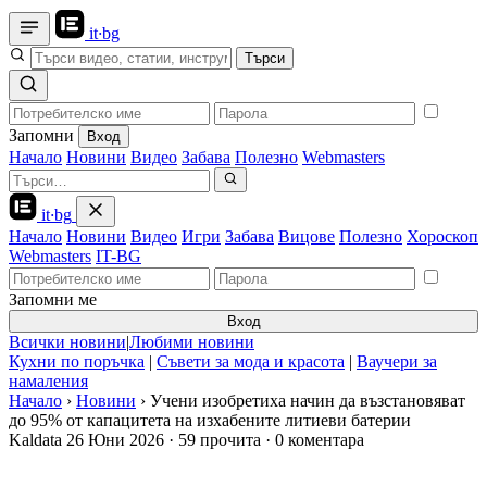
it
·
bg
Търси
Запомни
Вход
Начало
Новини
Видео
Забава
Полезно
Webmasters
it
·
bg
Начало
Новини
Видео
Игри
Забава
Вицове
Полезно
Хороскоп
Webmasters
IT-BG
Запомни ме
Вход
Всички новини
|
Любими новини
Кухни по поръчка
|
Съвети за мода и красота
|
Ваучери за
намаления
Начало
›
Новини
›
Учени изобретиха начин да възстановяват
до 95% от капацитета на изхабените литиеви батерии
Kaldata
26 Юни 2026
·
59 прочита
·
0 коментара