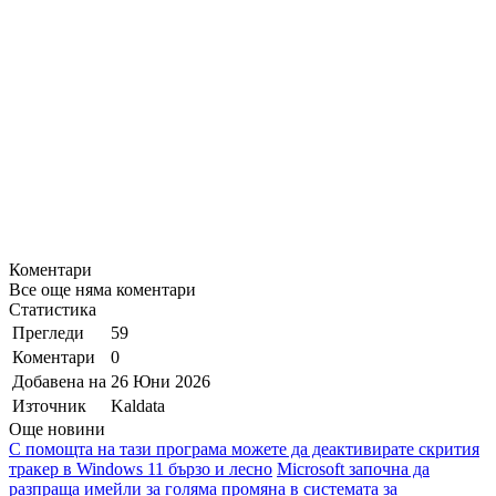
Коментари
Все още няма коментари
Статистика
Прегледи
59
Коментари
0
Добавена на
26 Юни 2026
Източник
Kaldata
Още новини
С помощта на тази програма можете да деактивирате скрития
тракер в Windows 11 бързо и лесно
Microsoft започна да
разпраща имейли за голяма промяна в системата за