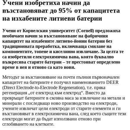
Учени изобретиха начин да
възстановяват до 95% от капацитета
на изхабените литиеви батерии
Учени от Корнелския университет (Cornell) предложиха
необичаен начин за възстановяване на фабричния
капацитет на изхабените литиево-йонни батерии без
традиционната преработка, включваща смилане на
компонентите, топене и киселинно извличане. За целта те
са изобретили електрохимична вана, която буквално
възкресява старите батерии – те престояват определено
време в нея и отново са като нови.
Методът за възстановяване на почти пълния първоначален
капацитет на батериите е получил наименованието DEER
(Direct Electrode-to-Electrode Regeneration), т.е. пряка
регенерация „от електрод към електрод“. Вместо да
превръщат батериите в смляна маса за извличане на метали и
минерали с последващо ново производство на електроди,
учените извличат цели електроди от старите елементи и ги
възстановяват в електрохимична вана, след което същите тези
електроди могат да бъдат използвани отново при
сглобяването на клетките.