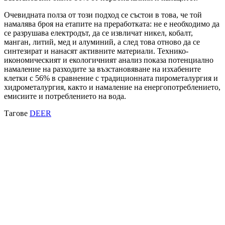
Очевидната полза от този подход се състои в това, че той
намалява броя на етапите на преработката: не е необходимо да
се разрушава електродът, да се извличат никел, кобалт,
манган, литий, мед и алуминий, а след това отново да се
синтезират и нанасят активните материали. Технико-
икономическият и екологичният анализ показа потенциално
намаление на разходите за възстановяване на изхабените
клетки с 56% в сравнение с традиционната пирометалургия и
хидрометалургия, както и намаление на енергопотреблението,
емисиите и потреблението на вода.
Тагове
DEER