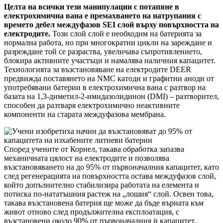
Целта на всички тези манипулации с потапяне в
електрохимична вана е премахването на натрупания с
времето дебел междуфазов SEI слой върху повърхността на
електродите.
Този слой слой е необходим на батерията за
нормална работа, но при многократни цикли на зареждане и
разреждане той се разраства, увеличава съпротивлението,
блокира активните участъци и намалява наличния капацитет.
Технологията за възстановяване на електродите DEER
предвижда поставянето на NMC катоди и графитни аноди от
употребявани батерии в електрохимична вана с разтвор на
базата на 1,3-диметил-2-имидазолидинон (DMI) – разтворител,
способен да разтваря електрохимично неактивните
компоненти на старата междуфазова мембрана.
Според учените от Корнел, такава обработка запазва
механичната цялост на електродите и позволява
възстановяването на до 95% от първоначалния капацитет, като
след регенерацията на повърхността остава междуфазов слой,
който допълнително стабилизира работата на елемента и
потиска по-нататъшния растеж на „лошия“ слой. Освен това,
такава възстановена батерия ще може да бъде върната към
живот отново след продължителна експлоатация, с
възстановени около 90% от първоначалния ѝ капацитет.