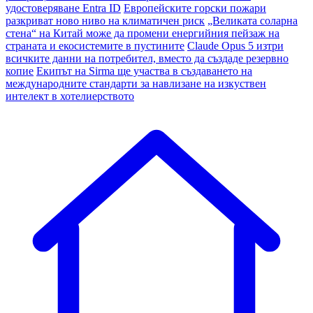
удостоверяване Entra ID
Европейските горски пожари
разкриват ново ниво на климатичен риск
„Великата соларна
стена“ на Китай може да промени енергийния пейзаж на
страната и екосистемите в пустините
Claude Opus 5 изтри
всичките данни на потребител, вместо да създаде резервно
копие
Екипът на Sirma ще участва в създаването на
международните стандарти за навлизане на изкуствен
интелект в хотелиерството