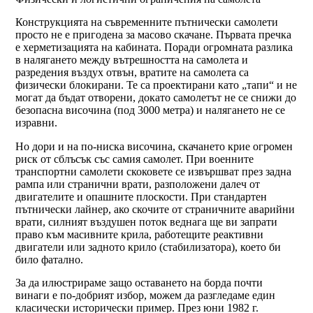
Конструкцията на съвременните пътнически самолети
просто не е пригодена за масово скачане. Първата пречка
е херметизацията на кабината. Поради огромната разлика
в налягането между вътрешността на самолета и
разредения въздух отвън, вратите на самолета са
физически блокирани. Те са проектирани като „тапи“ и не
могат да бъдат отворени, докато самолетът не се снижи до
безопасна височина (под 3000 метра) и налягането не се
изравни.
Но дори и на по-ниска височина, скачането крие огромен
риск от сблъсък със самия самолет. При военните
транспортни самолети скоковете се извършват през задна
рампа или странични врати, разположени далеч от
двигателите и опашните плоскости. При стандартен
пътнически лайнер, ако скочите от страничните аварийни
врати, силният въздушен поток веднага ще ви запрати
право към масивните крила, работещите реактивни
двигатели или задното крило (стабилизатора), което би
било фатално.
За да илюстрираме защо оставането на борда почти
винаги е по-добрият избор, можем да разгледаме един
класически исторически пример. През юни 1982 г.