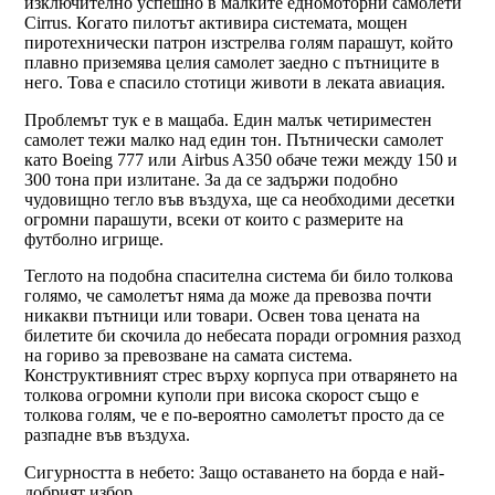
изключително успешно в малките едномоторни самолети
Cirrus. Когато пилотът активира системата, мощен
пиротехнически патрон изстрелва голям парашут, който
плавно приземява целия самолет заедно с пътниците в
него. Това е спасило стотици животи в леката авиация.
Проблемът тук е в мащаба. Един малък четириместен
самолет тежи малко над един тон. Пътнически самолет
като Boeing 777 или Airbus A350 обаче тежи между 150 и
300 тона при излитане. За да се задържи подобно
чудовищно тегло във въздуха, ще са необходими десетки
огромни парашути, всеки от които с размерите на
футболно игрище.
Теглото на подобна спасителна система би било толкова
голямо, че самолетът няма да може да превозва почти
никакви пътници или товари. Освен това цената на
билетите би скочила до небесата поради огромния разход
на гориво за превозване на самата система.
Конструктивният стрес върху корпуса при отварянето на
толкова огромни куполи при висока скорост също е
толкова голям, че е по-вероятно самолетът просто да се
разпадне във въздуха.
Сигурността в небето: Защо оставането на борда е най-
добрият избор