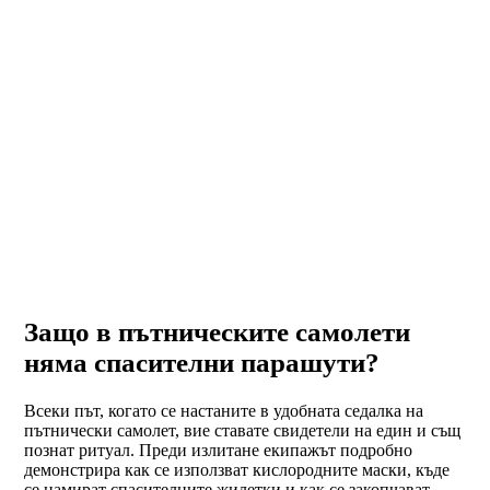
Защо в пътническите самолети
няма спасителни парашути?
Всеки път, когато се настаните в удобната седалка на
пътнически самолет, вие ставате свидетели на един и същ
познат ритуал. Преди излитане екипажът подробно
демонстрира как се използват кислородните маски, къде
се намират спасителните жилетки и как се закопчават