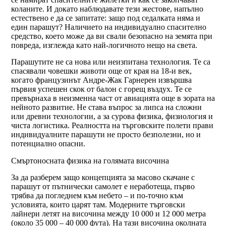
коланите. И докато наблюдавате тези жестове, напълно
естествено е да се запитате: защо под седалката няма и
един парашут? Наличието на индивидуално спасително
средство, което може да ви свали безопасно на земята при
повреда, изглежда като най-логичното нещо на света.
Парашутите не са нова или неизпитана технология. Те са
спасявали човешки животи още от края на 18-и век,
когато французинът Андре-Жак Гарнерен извършва
първия успешен скок от балон с горещ въздух. Те се
превърнаха в неизменна част от авиацията още в зората на
нейното развитие. Не става въпрос за липса на сложни
или древни технологии, а за сурова физика, физиология и
чиста логистика. Реалността на търговските полети прави
индивидуалните парашути не просто безполезни, но и
потенциално опасни.
Смъртоносната физика на голямата височина
За да разберем защо концепцията за масово скачане с
парашут от пътнически самолет е неработеща, първо
трябва да погледнем към небето – и по-точно към
условията, които царят там. Модерните търговски
лайнери летят на височина между 10 000 и 12 000 метра
(около 35 000 – 40 000 фута). На тази височина околната