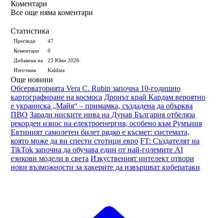
Коментари
Все още няма коментари
Статистика
Прегледи
47
Коментари
0
Добавена на
25 Юни 2026
Източник
Kaldata
Още новини
Обсерваторията Vera C. Rubin започна 10-годишно
картографиране на космоса
Дронът край Кардам вероятно
е украинска „Майя“ – примамка, създадена да обърква
ПВО
Заради ниските нива на Дунав България отбеляза
рекорден износ на електроенергия, особено към Румъния
Евтиният самолетен билет рядко е късмет: системата,
която може да ви спести стотици евро
FT: Създателят на
TikTok започна да обучава един от най-големите AI
езикови модели в света
Изкуственият интелект отвори
нови възможности за хакерите да извършват кибератаки