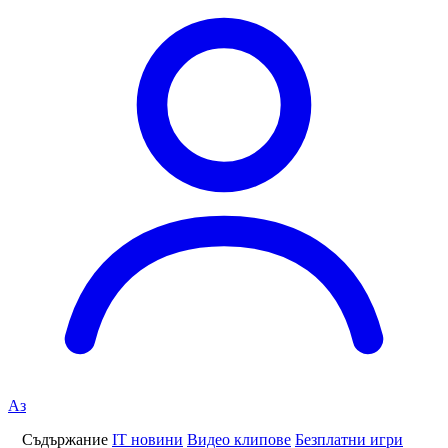
Аз
Съдържание
IT новини
Видео клипове
Безплатни игри