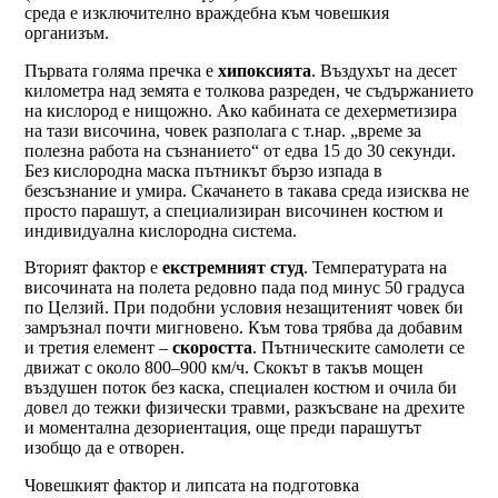
среда е изключително враждебна към човешкия
организъм.
Първата голяма пречка е
хипоксията
. Въздухът на десет
километра над земята е толкова разреден, че съдържанието
на кислород е нищожно. Ако кабината се дехерметизира
на тази височина, човек разполага с т.нар. „време за
полезна работа на съзнанието“ от едва 15 до 30 секунди.
Без кислородна маска пътникът бързо изпада в
безсъзнание и умира. Скачането в такава среда изисква не
просто парашут, а специализиран височинен костюм и
индивидуална кислородна система.
Вторият фактор е
екстремният студ
. Температурата на
височината на полета редовно пада под минус 50 градуса
по Целзий. При подобни условия незащитеният човек би
замръзнал почти мигновено. Към това трябва да добавим
и третия елемент –
скоростта
. Пътническите самолети се
движат с около 800–900 км/ч. Скокът в такъв мощен
въздушен поток без каска, специален костюм и очила би
довел до тежки физически травми, разкъсване на дрехите
и моментална дезориентация, още преди парашутът
изобщо да е отворен.
Човешкият фактор и липсата на подготовка