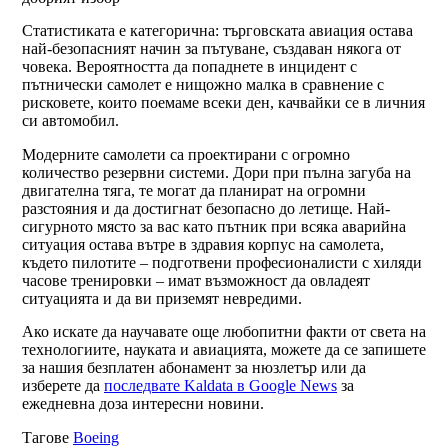
Статистиката е категорична: търговската авиация остава
най-безопасният начин за пътуване, създаван някога от
човека. Вероятността да попаднете в инцидент с
пътнически самолет е нищожно малка в сравнение с
рисковете, които поемаме всеки ден, качвайки се в личния
си автомобил.
Модерните самолети са проектирани с огромно
количество резервни системи. Дори при пълна загуба на
двигателна тяга, те могат да планират на огромни
разстояния и да достигнат безопасно до летище. Най-
сигурното място за вас като пътник при всяка аварийна
ситуация остава вътре в здравия корпус на самолета,
където пилотите – подготвени професионалисти с хиляди
часове тренировки – имат възможност да овладеят
ситуацията и да ви приземят невредими.
Ако искате да научавате още любопитни факти от света на
технологиите, науката и авиацията, можете да се запишете
за нашия безплатен абонамент за нюзлетър или да
изберете да
последвате Kaldata в Google News
за
ежедневна доза интересни новини.
Тагове
Boeing