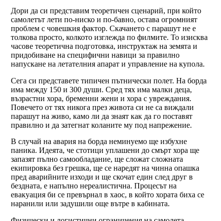
Дори да си представим теоретичен сценарий, при който
самолетът лети по-ниско и по-бавно, остава огромният
проблем с човешкия фактор. Скачането с парашут не е
толкова просто, колкото изглежда по филмите. То изисква
часове теоретична подготовка, инструктаж на земята и
придобиване на специфични навици за правилно
напускане на летателния апарат и управление на купола.
Сега си представете типичен пътнически полет. На борда
има между 150 и 300 души. Сред тях има малки деца,
възрастни хора, бременни жени и хора с увреждания.
Повечето от тях никога през живота си не са виждали
парашут на живо, камо ли да знаят как да го поставят
правилно и да затегнат коланите му под напрежение.
В случай на авария на борда неминуемо ще избухне
паника. Идеята, че стотици уплашени до смърт хора ще
запазят пълно самообладание, ще сложат сложната
екипировка без грешка, ще се наредят на чинна опашка
пред аварийните изходи и ще скочат един след друг в
бездната, е напълно нереалистична. Процесът на
евакуация би се превърнал в хаос, в който хората биха се
наранили или задушили още вътре в кабината.
Физически и логистични ограничения на самолета