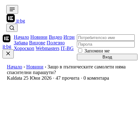
it
·
bg
Начало
Новини
Видео
Игри
Забава
Вицове
Полезно
it
·
bg
Хороскоп
Webmasters
IT-BG
Запомни ме
Вход
Начало
›
Новини
›
Защо в пътническите самолети няма
спасителни парашути?
Kaldata
25 Юни 2026
·
47 прочита
·
0 коментара