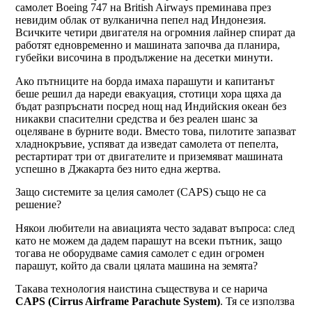
самолет Boeing 747 на British Airways преминава през
невидим облак от вулканична пепел над Индонезия.
Всичките четири двигателя на огромния лайнер спират да
работят едновременно и машината започва да планира,
губейки височина в продължение на десетки минути.
Ако пътниците на борда имаха парашути и капитанът
беше решил да нареди евакуация, стотици хора щяха да
бъдат разпръснати посред нощ над Индийския океан без
никакви спасителни средства и без реален шанс за
оцеляване в бурните води. Вместо това, пилотите запазват
хладнокръвие, успяват да изведат самолета от пепелта,
рестартират три от двигателите и приземяват машината
успешно в Джакарта без нито една жертва.
Защо системите за целия самолет (CAPS) също не са
решение?
Някои любители на авиацията често задават въпроса: след
като не можем да дадем парашут на всеки пътник, защо
тогава не оборудваме самия самолет с един огромен
парашут, който да свали цялата машина на земята?
Такава технология наистина съществува и се нарича
CAPS (Cirrus Airframe Parachute System)
. Тя се използва