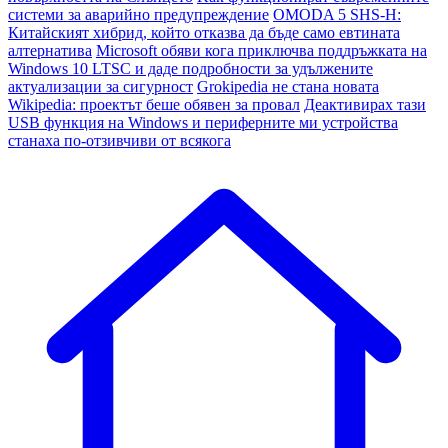
системи за аварийно предупреждение
OMODA 5 SHS-H:
Китайският хибрид, който отказва да бъде само евтината
алтернатива
Microsoft обяви кога приключва поддръжката на
Windows 10 LTSC и даде подробности за удължените
актуализации за сигурност
Grokipedia не стана новата
Wikipedia: проектът беше обявен за провал
Деактивирах тази
USB функция на Windows и периферните ми устройства
станаха по-отзивчиви от всякога