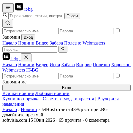
it
·
bg
Търси
Запомни
Вход
Начало
Новини
Видео
Забава
Полезно
Webmasters
it
·
bg
Начало
Новини
Видео
Игри
Забава
Вицове
Полезно
Хороскоп
Webmasters
IT-BG
Запомни ме
Вход
Всички новини
|
Любими новини
Кухни по поръчка
|
Съвети за мода и красота
|
Ваучери за
намаления
Начало
›
Новини
›
JetHost отчита 48% ръст при .BG
домейните през май
softvisia.com
15 Юни 2026
·
65 прочита
·
0 коментара