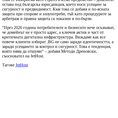
остава под българска юрисдикция, което носи усещане за
сигурност и предвидимост. Към това се добавя и по-ясната
защита при спорове и злоупотреби, тъй като процедурите за
арбитраж и правна защита са локални и по-бързи.
“През 2026 година потребителите и бизнесите вече осъзнават,
че домейнът не е просто адрес, а ключов актив и част от
критичната дигитална инфраструктура. Виждаме как все
повече клиенти избират .BG не само заради идентичността, а
заради усещането за контрол и сигурност. Това е тенденция,
която няма да отшуми“ – добавя Методи Дреновски,
съосновател на JetHost.
Тагове
JetHost