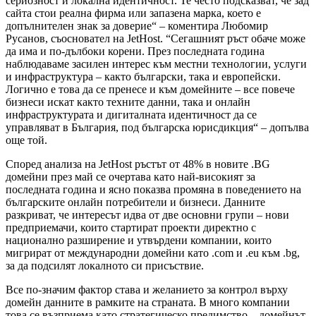
сериозност и локална идентичност. Те често подсказват, че зад
сайта стои реална фирма или запазена марка, което е
допълнителен знак за доверие“ – коментира Любомир
Русанов, съосновател на JetHost. “Сегашният ръст обаче може
да има и по-дълбоки корени. През последната година
наблюдаваме засилен интерес към местни технологии, услуги
и инфраструктура – както български, така и европейски.
Логично е това да се пренесе и към домейните – все повече
бизнеси искат както техните данни, така и онлайн
инфраструктурата и дигиталната идентичност да се
управляват в България, под българска юрисдикция“ – допълва
още той.
Според анализа на JetHost ръстът от 48% в новите .BG
домейни през май се очертава като най-високият за
последната година и ясно показва промяна в поведението на
българските онлайн потребители и бизнеси. Данните
разкриват, че интересът идва от две основни групи – нови
предприемачи, които стартират проекти директно с
национално разширение и утвърдени компании, които
мигрират от международни домейни като .com и .eu към .bg,
за да подсилят локалното си присъствие.
Все по-значим фактор става и желанието за контрол върху
домейн данните в рамките на страната. В много компании
това се възприема като стратегическо предимство – домейнът