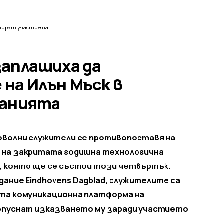
Служители на ASML заплашиха да бойкотират участие на Илън Мъск в конференция на компанията
заплашиха да
на Илън Мъск в
панията
доволни служители се противопоставя на
ч на закритата годишна технологична
с, която ще се състои този четвъртък.
ание Eindhovens Dagblad, служителите са
та комуникационна платформа на
ропуснат изказването му заради участието