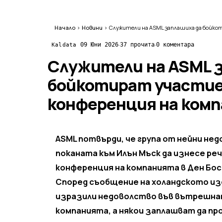
Начало
›
Новини
›
·
·
09 Юни 2026
37 прочита
0 коментара
Kaldata
Служители на ASML 
бойкотират участие 
конференция на ком
ASML потвърди, че група от нейни не
поканата към Илън Мъск да изнесе ре
конференция на компанията в Ден Бо
Според съобщение на холандското изд
изразили недоволство във вътрешна
компанията, а някои заплашват да п