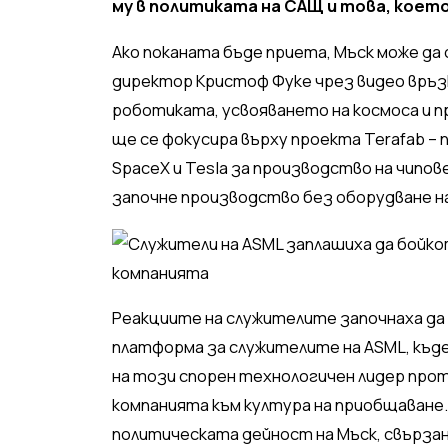
му в политиката на САЩ и това, коет
Ако поканата бъде приета, Мъск може да 
директор Кристоф Фуке чрез видео връзк
роботиката, усвояването на космоса и 
ще се фокусира върху проекта Terafab 
SpaceX и Tesla за производство на чипове
започне производство без оборудване н
Реакциите на служителите започнаха да 
платформа за служителите на ASML, къд
на този спорен технологичен лидер про
компанията към култура на приобщаване
политическата дейност на Мъск, свърза