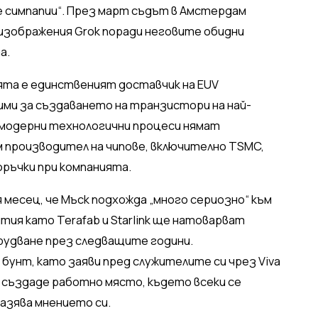
 симпапии“. През март съдът в Амстердам
изображения Grok поради неговите обидни
а.
ята е единственият доставчик на EUV
ими за създаването на транзистори на най-
й-модерни технологични процеси нямат
м производител на чипове, включително TSMC,
 поръчки при компанията.
 месец, че Мъск подхожда „много сериозно“ към
тия като Terafab и Starlink ще натоварват
удване през следващите години.
унт, като заяви пред служителите си чрез Viva
а създаде работно място, където всеки се
разява мнението си.