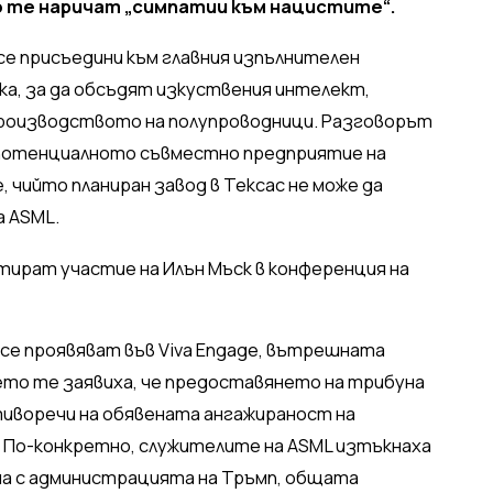
о те наричат „симпатии към нацистите“.
се присъедини към главния изпълнителен
а, за да обсъдят изкуствения интелект,
производството на полупроводници. Разговорът
– потенциалното съвместно предприятие на
, чийто планиран завод в Тексас не може да
а ASML.
се проявяват във Viva Engage, вътрешната
ето те заявиха, че предоставянето на трибуна
тиворечи на обявената ангажираност на
. По-конкретно, служителите на ASML изтъкнаха
на с администрацията на Тръмп, общата