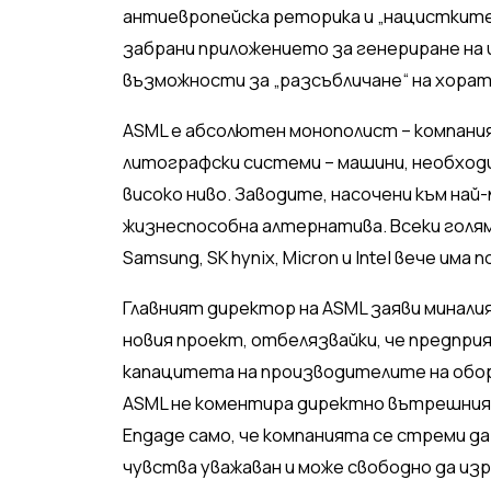
антиевропейска реторика и „нацистките
забрани приложението за генериране на 
възможности за „разсъбличане“ на хорат
ASML е абсолютен монополист – компани
литографски системи – машини, необход
високо ниво. Заводите, насочени към на
жизнеспособна алтернатива. Всеки голя
Samsung, SK hynix, Micron и Intel вече има
Главният директор на ASML заяви миналия
новия проект, отбелязвайки, че предприя
капацитета на производителите на обор
ASML не коментира директно вътрешния б
Engage само, че компанията се стреми д
чувства уважаван и може свободно да из