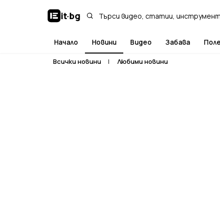
it
·
bg
Начало
Новини
Видео
Забава
Пол
Всички новини
|
Любими новини