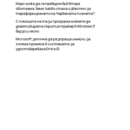
Марс може да се превърне във втора
обитаема Земя: какво стана известно за
тераформирането на Червената планета?
С помощта на тази програма можете да
деактивирате скрития тракер в Windows 11
бързо и лесно
Microsoft започна да разпраща имейли за
голяма промяна в системата за
удостоверяване Entra ID