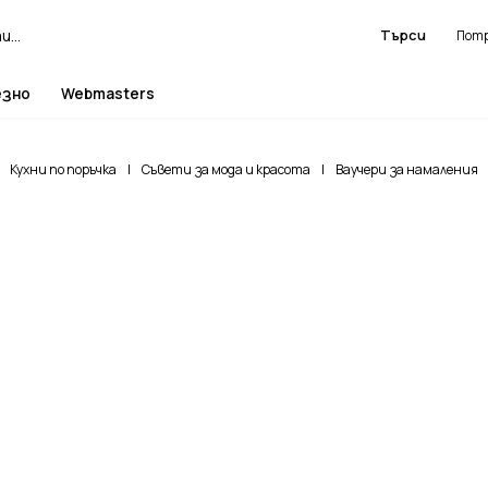
Търси
езно
Webmasters
Кухни по поръчка
|
Съвети за мода и красота
|
Ваучери за намаления