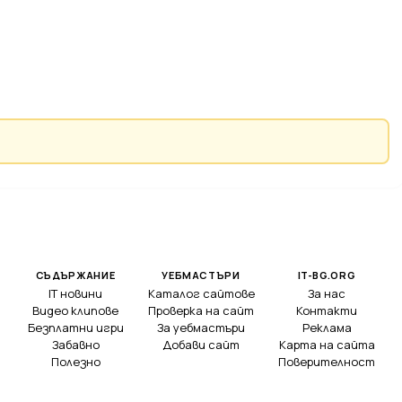
СЪДЪРЖАНИЕ
УЕБМАСТЪРИ
IT-BG.ORG
IT новини
Каталог сайтове
За нас
Видео клипове
Проверка на сайт
Контакти
Безплатни игри
За уебмастъри
Реклама
Забавно
Добави сайт
Карта на сайта
Полезно
Поверителност