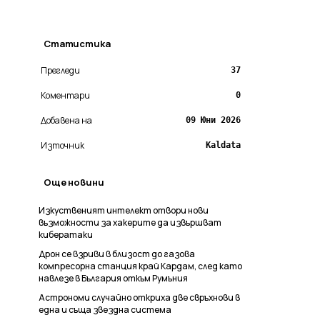
Статистика
Прегледи
37
Коментари
0
Добавена на
09 Юни 2026
Източник
Kaldata
Още новини
Изкуственият интелект отвори нови
възможности за хакерите да извършват
кибератаки
Дрон се взриви в близост до газова
компресорна станция край Кардам, след като
навлезе в България откъм Румъния
Астрономи случайно откриха две свръхнови в
една и съща звездна система